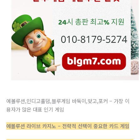
에볼루션,인디고홀덤,블루게임 바둑이,맞고,포커 – 가장 이
용자가 많은 대표 인기 게임
에볼루션 라이브 카­지노 – 전략적 선택이 중요한 카드 게임