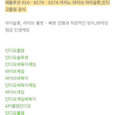
에볼루션 010 - 8179 - 5274 카­지노 라이브 아이슬롯,인디
고홀덤 공식
아이슬롯, 라이브 룰렛 – 빠른 진행과 직관적인 방식,99억당
첨금 인생게임
인디오홀덤
인디오솔루션
인디오바둑이게임
바이브게임
바이브바둑이
인디오바둑이게임
바이브게임
인디오게임바둑이
API홀덤인디오
인디오홀덤