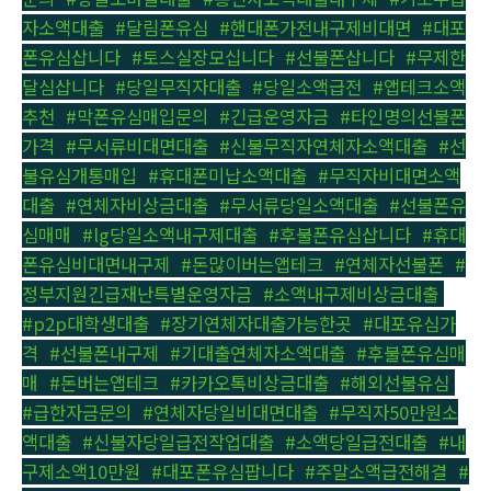
자소액대출
,
#달림폰유심
,
#핸대폰가전내구제비대면
,
#대포
폰유심삽니다
,
#토스실장모십니다
,
#선불폰삽니다
,
#무제한
달심삽니다
,
#당일무직자대출
,
#당일소액급전
,
#앱테크소액
추천
,
#막폰유심매입문의
,
#긴급운영자금
,
#타인명의선불폰
가격
,
#무서류비대면대출
,
#신불무직자연체자소액대출
,
#선
불유심개통매입
,
#휴대폰미납소액대출
,
#무직자비대면소액
대출
,
#연체자비상금대출
,
#무서류당일소액대출
,
#선불폰유
심매매
,
#lg당일소액내구제대출
,
#후불폰유심삽니다
,
#휴대
폰유심비대면내구제
,
#돈많이버는앱테크
,
#연체자선불폰
,
#
정부지원긴급재난특별운영자금
,
#소액내구제비상금대출
,
#p2p대학생대출
,
#장기연체자대출가능한곳
,
#대포유심가
격
,
#선불폰내구제
,
#기대출연체자소액대출
,
#후불폰유심매
매
,
#돈버는앱테크
,
#카카오톡비상금대출
,
#해외선불유심
,
#급한자금문의
,
#연체자당일비대면대출
,
#무직자50만원소
액대출
,
#신불자당일급전작업대출
,
#소액당일급전대출
,
#내
구제소액10만원
,
#대포폰유심팝니다
,
#주말소액급전해결
,
#