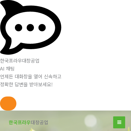
한국프라우대창공업
AI 채팅
언제든 대화창을 열어 신속하고
정확한 답변을 받아보세요!
콘
텐
한국프라우
대창공업
츠