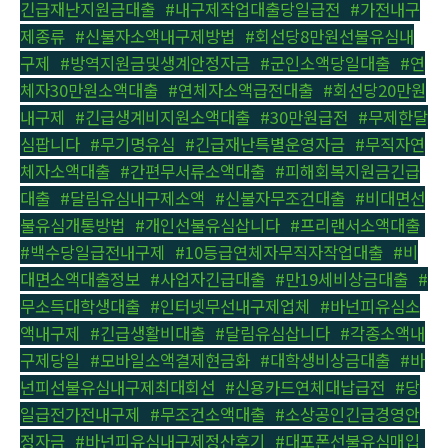
긴급재난지원금대출
,
#내구제작업대출당일급전
,
#가전내구
제종류
,
#신불자소액내구제방법
,
#회선당8만원선불유심내
구제
,
#방역지원금및생계안정자금
,
#군인소액당일대출
,
#연
체자30만원소액대출
,
#연체자소액급전대출
,
#회선당20만원
내구제
,
#긴급생계비지원소액대출
,
#30만원급전
,
#무제한달
심팝니다
,
#무기명유심
,
#긴급재난특별운영자금
,
#무직자연
체자소액대출
,
#간편무서류소액대출
,
#피해회복지원금긴급
대출
,
#달림유심내구제소액
,
#신불자무조건대출
,
#비대면선
불유심개통방법
,
#개인선불유심삽니다
,
#프리랜서소액대출
,
#백수당일급전내구제
,
#10등급연체자무직자작업대출
,
#비
대면소액대출정보
,
#사업자긴급대출
,
#만19세비상금대출
,
#
무소득대학생대출
,
#인터넷무선내구제업체
,
#바넌피유심소
액내구제
,
#긴급생활비대출
,
#달림유심삽니다
,
#각종소액내
구제당일
,
#모바일소액결제현금화
,
#대학생비상금대출
,
#바
넌피선불유심내구제최대회선
,
#신용카드연체대납급전
,
#당
일급전가전내구제
,
#무조건소액대출
,
#소상공인긴급경영안
정자금
,
#바넌피유심내구제정산후기
,
#대포폰선불유심매입
,