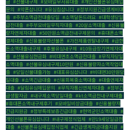
금
,
#선불내구제
,
#모바일무서류대출
,
#개인선불폰유심매입
문의
,
#막폰삽니다
,
#유심칩삽니다
,
#정부지원긴급생계비대
출
,
#주부소액급전대출당일
,
#소액달돈드려요
,
#대학생당일
급전대출
,
#주부모바일무직자대출
,
#20살소액대출
,
#신용불
량자연체자대출
,
#50만원소액급전내구제문의
,
#휴대폰소액
결제대출
,
#신용불량자선불폰
,
#가전제품렌탈내구제
,
#급한
돈소액대출내구제
,
#후불유심내구제
,
#10등급장기연체자대
출
,
#선불유심현금화
,
#비대면초소액급전대출
,
#무직자당일
소액대출
,
#선불유심내구제10만원
,
#신용불량자소액작업대
출
,
#당일신불대출가능
,
#대포유심삽니다
,
#비대면30만원당
일대출
,
#소액긴급대출
,
#신용회복중소액대출
,
#대출연체자
대출
,
#달림유심매입문의
,
#무직자통신연체자대출
,
#정부긴
급생활자금
,
#내구제소액당일대출
,
#kt소액급전내구제대출
,
#휴대폰소액내구제후기
,
#모바일비상금대출
,
#신용불량자
긴급지원금
,
#정부특례보증긴급대출
,
#현역군인소액대출
,
#
개인선불폰유심삽니다
,
#내구제정식업체
,
#만19세당일급전
대출
,
#선불폰유심매입정식업체
,
#긴급생계자금대출지원
,
#