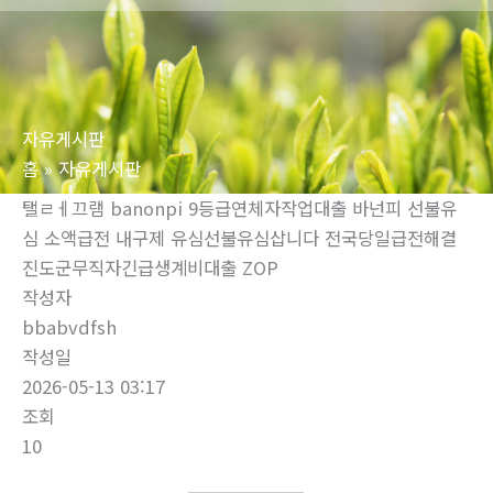
로
건
너
뛰
자유게시판
기
홈
자유게시판
탤ㄹㅔ끄램 banonpi 9등급연체자작업대출 바넌피 선불유
심 소액급전 내구제 유심선불유심삽니다 전국당일급전해결
진도군무직자긴급생계비대출 ZOP
작성자
bbabvdfsh
작성일
2026-05-13 03:17
조회
10