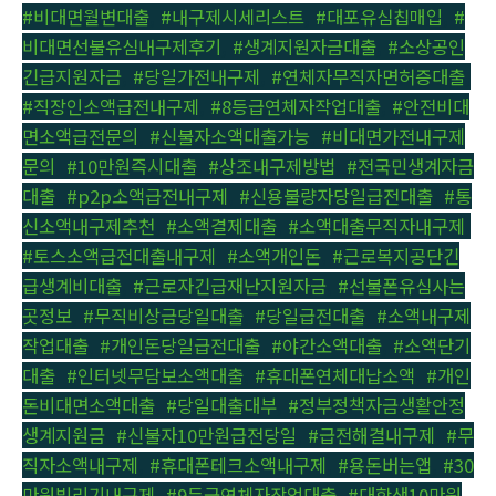
#비대면월변대출
,
#내구제시세리스트
,
#대포유심칩매입
,
#
비대면선불유심내구제후기
,
#생계지원자금대출
,
#소상공인
긴급지원자금
,
#당일가전내구제
,
#연체자무직자면허증대출
,
#직장인소액급전내구제
,
#8등급연체자작업대출
,
#안전비대
면소액급전문의
,
#신불자소액대출가능
,
#비대면가전내구제
문의
,
#10만원즉시대출
,
#상조내구제방법
,
#전국민생계자금
대출
,
#p2p소액급전내구제
,
#신용불량자당일급전대출
,
#통
신소액내구제추천
,
#소액결제대출
,
#소액대출무직자내구제
,
#토스소액급전대출내구제
,
#소액개인돈
,
#근로복지공단긴
급생계비대출
,
#근로자긴급재난지원자금
,
#선불폰유심사는
곳정보
,
#무직비상금당일대출
,
#당일급전대출
,
#소액내구제
작업대출
,
#개인돈당일급전대출
,
#야간소액대출
,
#소액단기
대출
,
#인터넷무담보소액대출
,
#휴대폰연체대납소액
,
#개인
돈비대면소액대출
,
#당일대출대부
,
#정부정책자금생활안정
생계지원금
,
#신불자10만원급전당일
,
#급전해결내구제
,
#무
직자소액내구제
,
#휴대폰테크소액내구제
,
#용돈버는앱
,
#30
만원빌리기내구제
,
#9등급연체자작업대출
,
#대학생10만원