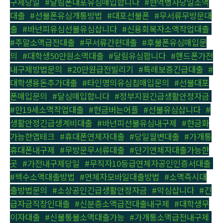
구제당일
,
#달림폰대포유심매입합니다
,
#현역병사당일소액
대출
,
#선불폰유심개통방법
,
#대포선불폰
,
#무서류무방문대
출
,
#바넌피유심선불유심삽니다
,
#신용회복자소액작업대출
,
#주말소액급전대출
,
#무서류간편대출
,
#후불폰유심매입문
의
,
#대학생50만원소액대출
,
#달림유심팝니다
,
#핸드폰가전
내구제방법문의
,
#20만원급전빌리기
,
#특례보증긴급대출
,
#
대학생용돈추가대출
,
#타인명의유심칩매입문의
,
#선불대포
폰매입문의
,
#달심매입합니다
,
#정부지원긴급생활안정자금
,
#만19세소액작업대출
,
#현금버는어플
,
#선불유심삽니다
,
#
생활안정긴급생계비대출
,
#바넌피선불유심내구제
,
#현금화
가능한앱테크
,
#휴대폰연체자대출
,
#당일월변대출
,
#가개통
휴대폰내구제
,
#무방문무서류대출
,
#단기연체자대출가능한
곳
,
#가전내구제당일
,
#무직자10등급연체자공인인증서대출
,
#백수소액대출방법
,
#연체자모바일대출방법
,
#소액즉시대
출방법문의
,
#소상공인긴급생활안정자금
,
#막심삽니다
,
#긴
급자금직장인대출
,
#신분증소액급전대출내구제
,
#대학생무
이자대출
,
#신불통불소액대출가능
,
#가개통소액급전내구제
,