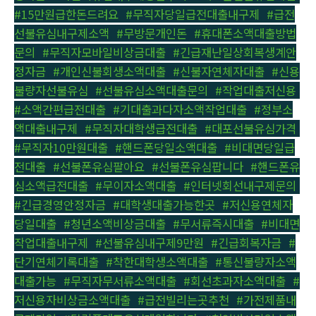
#15만원급한돈드려요
,
#무직자당일급전대출내구제
,
#급전
선불유심내구제소액
,
#무방문개인돈
,
#휴대폰소액대출방법
문의
,
#무직자모바일비상금대출
,
#긴급재난일상회복생계안
정자금
,
#개인신불회생소액대출
,
#신불자연체자대출
,
#신용
불량자선불유심
,
#선불유심소액대출문의
,
#작업대출저신용
,
#소액간편급전대출
,
#기대출과다자소액작업대출
,
#정부소
액대출내구제
,
#무직자대학생급전대출
,
#대포선불유심가격
,
#무직자10만원대출
,
#핸드폰당일소액대출
,
#비대면당일급
전대출
,
#선불폰유심팔아요
,
#선불폰유심팝니다
,
#핸드폰유
심소액급전대출
,
#무이자소액대출
,
#인터넷회선내구제문의
,
#긴급경영안정자금
,
#대학생대출가능한곳
,
#저신용연체자
당일대출
,
#청년소액비상금대출
,
#무서류즉시대출
,
#비대면
작업대출내구제
,
#선불유심내구제9만원
,
#긴급회복자금
,
#
단기연체기록대출
,
#착한대학생소액대출
,
#통신불량자소액
대출가능
,
#무직자무서류소액대출
,
#회선초과자소액대출
,
#
저신용자비상금소액대출
,
#급전빌리는곳추천
,
#가전제품내