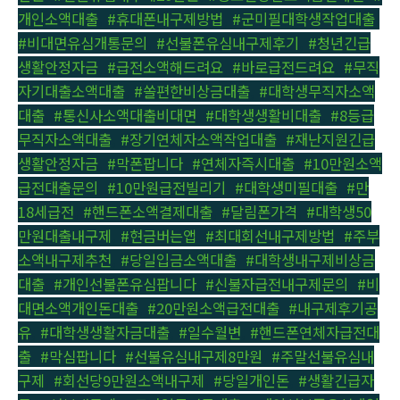
개인소액대출
,
#휴대폰내구제방법
,
#군미필대학생작업대출
,
#비대면유심개통문의
,
#선불폰유심내구제후기
,
#청년긴급
생활안정자금
,
#급전소액해드려요
,
#바로급전드려요
,
#무직
자기대출소액대출
,
#쏠편한비상금대출
,
#대학생무직자소액
대출
,
#통신사소액대출비대면
,
#대학생생활비대출
,
#8등급
무직자소액대출
,
#장기연체자소액작업대출
,
#재난지원긴급
생활안정자금
,
#막폰팝니다
,
#연체자즉시대출
,
#10만원소액
급전대출문의
,
#10만원급전빌리기
,
#대학생미필대출
,
#만
18세급전
,
#핸드폰소액결제대출
,
#달림폰가격
,
#대학생50
만원대출내구제
,
#현금버는앱
,
#최대회선내구제방법
,
#주부
소액내구제추천
,
#당일입금소액대출
,
#대학생내구제비상금
대출
,
#개인선불폰유심팝니다
,
#신불자급전내구제문의
,
#비
대면소액개인돈대출
,
#20만원소액급전대출
,
#내구제후기공
유
,
#대학생생활자금대출
,
#일수월변
,
#핸드폰연체자급전대
출
,
#막심팝니다
,
#선불유심내구제8만원
,
#주말선불유심내
구제
,
#회선당9만원소액내구제
,
#당일개인돈
,
#생활긴급자