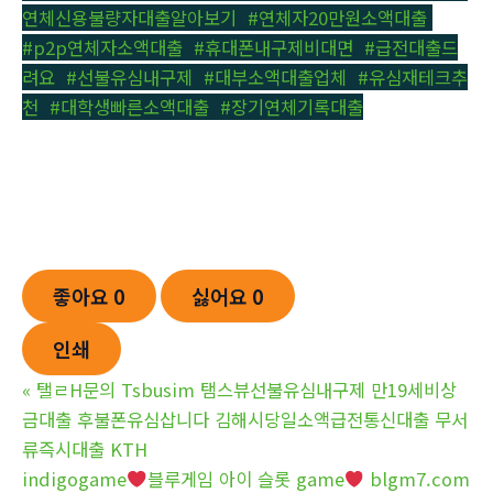
연체신용불량자대출알아보기
,
#연체자20만원소액대출
,
#p2p연체자소액대출
,
#휴대폰내구제비대면
,
#급전대출드
려요
,
#선불유심내구제
,
#대부소액대출업체
,
#유심재테크추
천
,
#대학생빠른소액대출
,
#장기연체기록대출
좋아요
0
싫어요
0
인쇄
«
탤ㄹH문의 Tsbusim 탬스뷰선불유심내구제 만19세비상
금대출 후불폰유심삽니다 김해시당일소액급전통신대출 무서
류즉시대출 KTH
indigogame
블루게임 아이 슬롯 game
blgm7.com