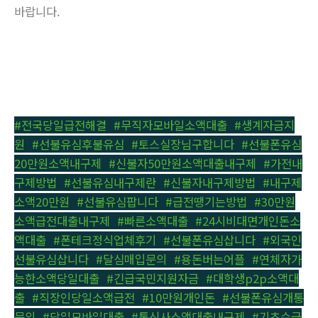
바랍니다.
#전국당일급전해결
,
#무직자모바일소액대출
,
#생계자금지
원
,
#선불유심후불유심
,
#토스실장님구합니다
,
#선불폰유심
20만원소액내구제
,
#신불자50만원소액대출내구제
,
#가전내
구제방법
,
#선불유심내구제란
,
#신불자내구제방법
,
#내구제
소액20만원
,
#선불유심팝니다
,
#급전땡기는방법
,
#30만원
소액급전대출내구제
,
#빠른소액대출
,
#24시비대면개인돈소
액대출
,
#폰테크정식업체후기
,
#선불폰유심삽니다
,
#외국인
선불유심삽니다
,
#달심매입문의
,
#용돈버는어플
,
#연체자가
능한소액당일대출
,
#긴급국민지원자금
,
#대학생p2p소액대
출
,
#직장인당일소액급전
,
#10만원개인돈
,
#선불폰유심개통
문의
,
#당일모바일대출
,
#통신사소액대출내구제
,
#기초수급