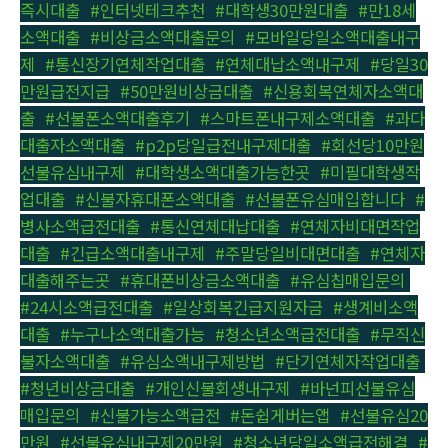
즉시대출
,
#인터넷테크추천
,
#대학생30만원대출
,
#만18세
소액대출
,
#비상금소액대출문의
,
#모바일당일소액대출내구
제
,
#통신장기연체작업대출
,
#연체대납소액내구제
,
#당일30
만원급전지급
,
#50만원비상금대출
,
#신용회복연체자소액대
출
,
#선불폰소액대출후기
,
#스마트폰내구제소액대출
,
#과다
대출자소액대출
,
#p2p당일급전내구제대출
,
#회선당10만원
선불유심내구제
,
#대학생소액대출가능한곳
,
#미필대학생작
업대출
,
#신불자휴대폰소액대출
,
#선불폰유심매입합니다
,
#
병사소액급전대출
,
#통신연체대납대출
,
#연체자비대면작업
대출
,
#긴급소액대출내구제
,
#주말당일비대면대출
,
#연체자
대출해주는곳
,
#휴대폰비상금소액대출
,
#유심칩매입문의
,
#24시소액급전대출
,
#일상회복긴급지원자금
,
#생계비소액
대출
,
#누구나소액대출가능
,
#청소년소액급전대출
,
#무직신
불자소액대출
,
#유심소액내구제방법
,
#단기연체자작업대출
,
#청년비상금대출
,
#개인신불회생내구제
,
#바넌피선불유심
매입문의
,
#신불가능소액급전
,
#돈쉽게버는앱
,
#선불유심20
만원
,
#선불유심내구제20만원
,
#청소년당일소액급전해결
,
#