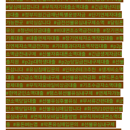
#달심매입합니다
,
#무직자기대출소액대출
,
#긴급재난지원
금대출
,
#정부지원긴급재난특별운영자금
,
#단기연체자대출
가능한곳
,
#막심삽니다
,
#급전선불유심내구제소액
,
#달림폰
유심
,
#청년비상금대출
,
#비대면초소액급전대출
,
#장기연체
기록대출
,
#대출연체자대출
,
#장기연체자소액작업대출
,
#통
신연체자소액급전가능
,
#기대출과다자소액작업대출
,
#p2p
소액급전내구제
,
#신불자휴대폰소액대출
,
#긴급생계자금대
출지원
,
#p2p대학생대출
,
#p2p당일급전내구제대출
,
#선불
폰삽니다
,
#유심칩매입문의
,
#인터넷테크추천
,
#생계비소액
대출
,
#긴급소액대출내구제
,
#선불유심현금화
,
#핸드폰소액
결제대출
,
#무직자모바일비상금대출
,
#기초수급자소액대출
,
#현역군인소액대출
,
#탬스뷰선불유심내구제
,
#연체자가능
한소액당일대출
,
#선불유심후불유심
,
#무서류간편대출
,
#군
인소액당일대출
,
#선불유심매입합니다
,
#회선당10만원선불
유심내구제
,
#연체자모바일대출방법
,
#무직자비대면소액대
출
,
#용돈버는앱
,
#막폰유심매입문의
,
#선불유심내구제
,