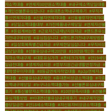
자소액대출
,
#연체자30만원소액대출
,
#내구제소액당일대출
,
#개인선불폰유심삽니다
,
#휴대폰소액내구제후기
,
#무직자
통신연체자대출
,
#신불자연체자대출
,
#신용불량자연체자대
출
,
#당일소액대출대부
,
#가전제품내구제당일
,
#연체자선불
폰
,
#돈쉽게버는앱
,
#근로자긴급재난지원자금
,
#핸드폰유심
가전내구제방법
,
#유심칩삽니다
,
#핸드폰가전내구제방법문
의
,
#일상회복특별긴급자금
,
#무제한달심삽니다
,
#무직비상
금당일대출
,
#선불유심내구제20만원
,
#10만원개인돈
,
#무
직자소액내구제
,
#대포유심가격
,
#폰테크가개통
,
#만19세당
일급전대출
,
#생계자금지원
,
#정부지원긴급생활안정자금
,
#
대학생무이자대출
,
#8등급연체자작업대출
,
#p2p연체자소
액대출
,
#선불유심내구제란
,
#휴대폰비상금소액대출
,
#각종
소액내구제당일
,
#누구나소액대출가능
,
#선불폰유심내구제
후기
,
#통신불량자소액대출가능
,
#10만원즉시대출
,
#선불폰
유심개통방법
,
#비대면선불유심내구제후기
,
#내구제작업대
출당일급전
,
#만18세소액대출
,
#저신용자비상금소액대출
,
#