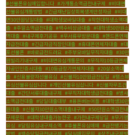
#선불폰유심매입합니다
,
#가개통소액급전내구제
,
#비대면
선불유심개통방법
,
#긴급재난일상회복생계안정자금
,
#비대
면30만원당일대출
,
#대학생모바일대출
,
#착한대학생소액대
출
,
#주말소액급전대출
,
#백수비상금대출
,
#대학생50만원소
액대출
,
#내구제후기공유
,
#무서류무방문대출
,
#핸드폰연체
자급전대출
,
#긴급자금직장인대출
,
#휴대폰연체자대출
,
#대
포선불폰
,
#바로급전드려요
,
#주부모바일무직자대출
,
#30만
원빌리기내구제
,
#비대면유심개통문의
,
#무직자10등급연체
자공인인증서대출
,
#10등급장기연체자대출
,
#20살소액대
출
,
#신용불량자선불유심
,
#신불자10만원급전당일
,
#탬스뷰
유심선불유심삽니다
,
#개인선불유심삽니다
,
#신불자무조건
대출
,
#간단서류대출내구제
,
#무직자대학생급전대출
,
#병사
소액급전대출
,
#당일대출대부
,
#용돈버는어플
,
#대학생30만
원대출
,
#신불자30만원소액대출내구제
,
#50만원소액급전내
구제문의
,
#대학생대출가능한곳
,
#가전내구제당일
,
#무기명
유심
,
#달림유심내구제소액
,
#후불폰유심매매
,
#급전땡기는
방법
,
#백수당일급전내구제
,
#달심매입문의
,
#상조내구제방