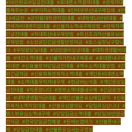
#50만원모바일급전대출
,
#휴대폰소액결제대출
,
#연체자대
출해주는곳
,
#무이자소액대출
,
#인터넷무선내구제업체
,
#만
18세급전
,
#군미필대학생작업대출
,
#대학생10만원대출
,
#
연체자비대면작업대출
,
#신불자소액내구제방법
,
#연체자개
인급전대출
,
#최대회선내구제방법
,
#회선초과자선불유심내
구제방법
,
#소상공인긴급생활안정자금
,
#토스실장님구합니
다
,
#무방문당일대출
,
#50만원비상금대출
,
#대학생생활비대
출
,
#야간소액대출
,
#신불자가전내구제종류
,
#휴대폰내구제
비대면
,
#신용불량자당일급전대출
,
#백수소액대출방법
,
#간
편긴급자금
,
#신용회복연체자소액대출
,
#개인돈비대면소액
대출
,
#소액대출무직자내구제
,
#현금버는어플
,
#개인돈당일
급전대출
,
#막폰팝니다
,
#정부소액대출내구제
,
#긴급운영자
금
,
#대학생생활자금대출
,
#개인선불폰유심매입문의
,
#신용
회복자소액작업대출
,
#선불유심팔아요
,
#달림유심삽니다
,
#
탬스뷰유심소액내구제
,
#당일입금소액대출
,
#당일30만원급
전지급
,
#전국당일급전해결
,
#돈버는앱테크
,
#선불폰내구
제
,
#당일급전대출
,
#선불폰유심사는곳정보