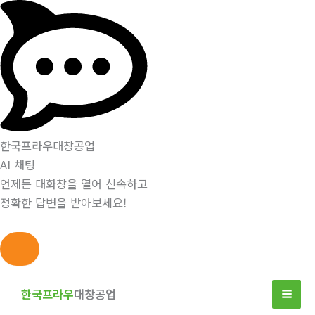
한국프라우대창공업
AI 채팅
언제든 대화창을 열어 신속하고
정확한 답변을 받아보세요!
콘
텐
한국프라우
대창공업
츠