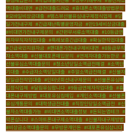
유심매입문의
,
#작업대출저신용
,
#정수기내구제
,
#통신사소
액대출비대면
,
#급전대출드려요
,
#휴대폰소액대출방법문의
,
#모바일비상금대출
,
#탬스뷰선불유심내구제정식업체
,
#당
일가전내구제
,
#긴급재난특별운영자금
,
#만19세비상금대출
,
#비대면가전내구제문의
,
#간편무서류소액대출
,
#10등급연
체자무직자작업대출
,
#특례보증긴급대출
,
#확실한작업대출
,
#긴급국민지원자금
,
#핸대폰가전내구제비대면
,
#8등급무직
자소액대출
,
#선불대포폰매입문의
,
#연체자대출가능한곳
,
#
선불유심소액대출문의
,
#청소년당일소액급전해결
,
#소액단
기대출
,
#수급자소액당일대출
,
#주말소액급전해결
,
#신불자
당일급전작업대출
,
#인터넷회선내구제문의
,
#선불폰유심매
입정식업체
,
#달림유심팝니다
,
#9등급연체자작업대출
,
#휴
대폰내구제방법
,
#대포유심칩매입
,
#개인소액대출
,
#선불폰
유심개통문의
,
#대학생급전대출
,
#직장인당일소액급전
,
#신
불자소액대출가능
,
#비대면소액대출정보
,
#돈되는앱테크
,
#
막폰삽니다
,
#스마트폰내구제소액대출
,
#신불자내구제방법
,
#비상금소액대출문의
,
#무방문개인돈
,
#대포폰유심삽니다
,