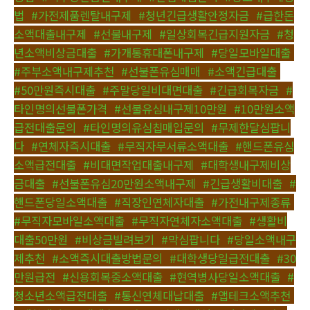
법
,
#가전제품렌탈내구제
,
#청년긴급생활안정자금
,
#급한돈
소액대출내구제
,
#선불내구제
,
#일상회복긴급지원자금
,
#청
년소액비상금대출
,
#가개통휴대폰내구제
,
#당일모바일대출
,
#주부소액내구제추천
,
#선불폰유심매매
,
#소액긴급대출
,
#50만원즉시대출
,
#주말당일비대면대출
,
#긴급회복자금
,
#
타인명의선불폰가격
,
#선불유심내구제10만원
,
#10만원소액
급전대출문의
,
#타인명의유심칩매입문의
,
#무제한달심팝니
다
,
#연체자즉시대출
,
#무직자무서류소액대출
,
#핸드폰유심
소액급전대출
,
#비대면작업대출내구제
,
#대학생내구제비상
금대출
,
#선불폰유심20만원소액내구제
,
#긴급생활비대출
,
#
핸드폰당일소액대출
,
#직장인연체자대출
,
#가전내구제종류
,
#무직자모바일소액대출
,
#무직자연체자소액대출
,
#생활비
대출50만원
,
#비상금빌려보기
,
#막심팝니다
,
#당일소액내구
제추천
,
#소액즉시대출방법문의
,
#대학생당일급전대출
,
#30
만원급전
,
#신용회복중소액대출
,
#현역병사당일소액대출
,
#
청소년소액급전대출
,
#통신연체대납대출
,
#앱테크소액추천
,