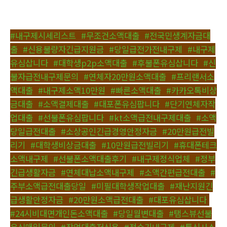
#내구제시세리스트
,
#무조건소액대출
,
#전국민생계자금대
출
,
#신용불량자긴급지원금
,
#당일급전가전내구제
,
#내구제
유심삽니다
,
#대학생p2p소액대출
,
#후불폰유심삽니다
,
#신
불자급전내구제문의
,
#연체자20만원소액대출
,
#프리랜서소
액대출
,
#내구제소액10만원
,
#빠른소액대출
,
#카카오톡비상
금대출
,
#소액결제대출
,
#대포폰유심팝니다
,
#단기연체자작
업대출
,
#선불폰유심팝니다
,
#kt소액급전내구제대출
,
#소액
당일급전대출
,
#소상공인긴급경영안정자금
,
#20만원급전빌
리기
,
#대학생비상금대출
,
#10만원급전빌리기
,
#휴대폰테크
소액내구제
,
#선불폰소액대출후기
,
#내구제정식업체
,
#정부
긴급생활자금
,
#연체대납소액내구제
,
#소액간편급전대출
,
#
주부소액급전대출당일
,
#미필대학생작업대출
,
#재난지원긴
급생활안정자금
,
#20만원소액급전대출
,
#대포유심삽니다
,
#24시비대면개인돈소액대출
,
#당일월변대출
,
#탬스뷰선불