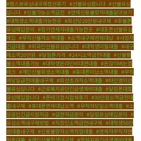
#탬스뷰유심내구제정산후기
,
#선불유심팝니다
,
#선불유심
삽니다
,
#신불가능소액급전
,
#연체신용불량자대출알아보기
,
#대학생소액대출가능한곳
,
#회선당20만원내구제
,
#후불폰
유심매입문의
,
#장기연체자대출가능한곳
,
#대포폰선불유심
매입
,
#무직신불자소액대출
,
#소액내구제연체대납
,
#사업자
긴급대출
,
#외국인선불유심삽니다
,
#대학생미필대출
,
#내구
제소액20만원
,
#달림폰가격
,
#24시소액급전대출
,
#신불통
불소액대출가능
,
#대학생온라인비대면대출
,
#돈많이버는앱
테크
,
#개인신불회생소액대출
,
#휴대폰미납소액대출
,
#무직
자당일급전대출내구제
,
#회선초과자소액대출
,
#타인명의선
불유심삽니다
,
#근로복지공단긴급생계비대출
,
#달림폰대포
유심매입합니다
,
#폰테크정식업체후기
,
#30만원소액급전대
출내구제
,
#휴대폰연체대납소액
,
#무직자당일소액대출
,
#소
상공인긴급지원자금
,
#급한자금문의
,
#달림유심매입문의
,
#
유심소액내구제방법
,
#직장인소액급전내구제
,
#대학생50만
원대출내구제
,
#신용불량자소액작업대출
,
#연체자무직자면
허증대출
,
#개인신불회생내구제
,
#정부지원긴급생계비대출
,