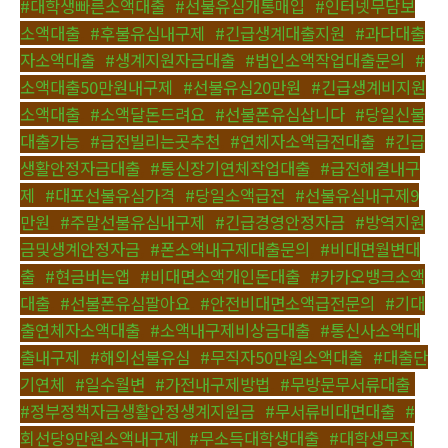
#대학생빠른소액대출
,
#선불유심개통매입
,
#인터넷무담보
소액대출
,
#후불유심내구제
,
#긴급생계대출지원
,
#과다대출
자소액대출
,
#생계지원자금대출
,
#법인소액작업대출문의
,
#
소액대출50만원내구제
,
#선불유심20만원
,
#긴급생계비지원
소액대출
,
#소액달돈드려요
,
#선불폰유심삽니다
,
#당일신불
대출가능
,
#급전빌리는곳추천
,
#연체자소액급전대출
,
#긴급
생활안정자금대출
,
#통신장기연체작업대출
,
#급전해결내구
제
,
#대포선불유심가격
,
#당일소액급전
,
#선불유심내구제9
만원
,
#주말선불유심내구제
,
#긴급경영안정자금
,
#방역지원
금및생계안정자금
,
#폰소액내구제대출문의
,
#비대면월변대
출
,
#현금버는앱
,
#비대면소액개인돈대출
,
#카카오뱅크소액
대출
,
#선불폰유심팔아요
,
#안전비대면소액급전문의
,
#기대
출연체자소액대출
,
#소액내구제비상금대출
,
#통신사소액대
출내구제
,
#해외선불유심
,
#무직자50만원소액대출
,
#대출단
기연체
,
#일수월변
,
#가전내구제방법
,
#무방문무서류대출
,
#정부정책자금생활안정생계지원금
,
#무서류비대면대출
,
#
회선당9만원소액내구제
,
#무소득대학생대출
,
#대학생무직