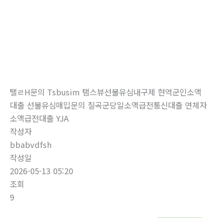
로
건
너
뛰
자유게시판
기
홈
자유게시판
탤ㄹH문의 Tsbusim 탬스뷰선불유심내구제 현역군인소액
대출 선불유심매입문의 칠곡군당일소액급전통신대출 연체자
소액급전대출 YJA
작성자
bbabvdfsh
작성일
2026-05-13 05:20
조회
9