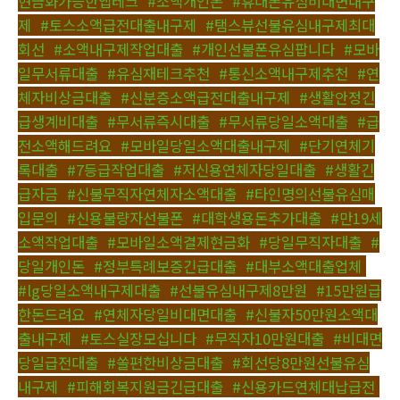
현금화가능한앱테크
,
#소액개인돈
,
#휴대폰유심비대면내구
제
,
#토스소액급전대출내구제
,
#탬스뷰선불유심내구제최대
회선
,
#소액내구제작업대출
,
#개인선불폰유심팝니다
,
#모바
일무서류대출
,
#유심재테크추천
,
#통신소액내구제추천
,
#연
체자비상금대출
,
#신분증소액급전대출내구제
,
#생활안정긴
급생계비대출
,
#무서류즉시대출
,
#무서류당일소액대출
,
#급
전소액해드려요
,
#모바일당일소액대출내구제
,
#단기연체기
록대출
,
#7등급작업대출
,
#저신용연체자당일대출
,
#생활긴
급자금
,
#신불무직자연체자소액대출
,
#타인명의선불유심매
입문의
,
#신용불량자선불폰
,
#대학생용돈추가대출
,
#만19세
소액작업대출
,
#모바일소액결제현금화
,
#당일무직자대출
,
#
당일개인돈
,
#정부특례보증긴급대출
,
#대부소액대출업체
,
#lg당일소액내구제대출
,
#선불유심내구제8만원
,
#15만원급
한돈드려요
,
#연체자당일비대면대출
,
#신불자50만원소액대
출내구제
,
#토스실장모십니다
,
#무직자10만원대출
,
#비대면
당일급전대출
,
#쏠편한비상금대출
,
#회선당8만원선불유심
내구제
,
#피해회복지원금긴급대출
,
#신용카드연체대납급전
,