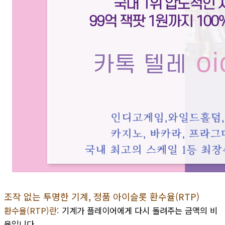
조작 없는 투명한 기계, 정품 아이슬롯 환수율(RTP)
환수율(RTP)란:
기계가 플레이어에게 다시 돌려주는 금액의 비
율입니다.