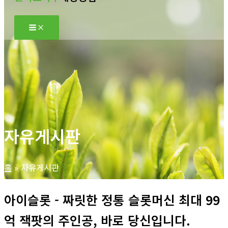
츠
로
건
너
뛰
기
자유게시판
홈
자유게시판
아이슬롯 - 짜릿한 정통 슬롯머신 최대 99
억 잭팟의 주인공, 바로 당신입니다.