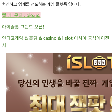
혁신하고 업계를 선도하는 게임 플렛폼 입니다.
텔 레 문의 : oio365
아이슬롯 그랜드 오픈!!
인디고게임 & 홀덤 & casino & i-slot 아시아 공식에이전
시