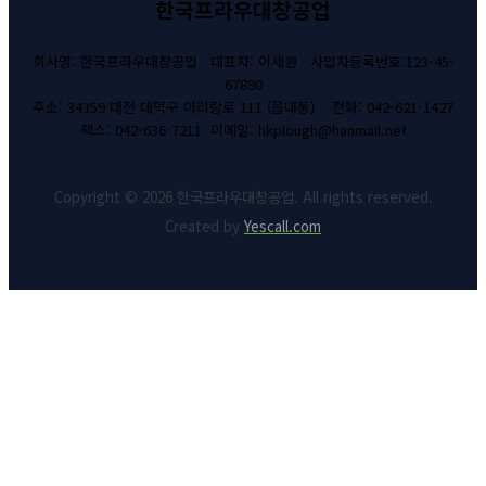
한국프라우대창공업
회사명: 한국프라우대창공업 대표자: 이세원 사업자등록번호:123-45-
67890
주소: 34359 대전 대덕구 아리랑로 111 (읍내동) 전화: 042-621-1427
팩스: 042-636-7211 이메일: hkplough@hanmail.net
Copyright © 2026 한국프라우대창공업. All rights reserved.
Created by
Yescall.com