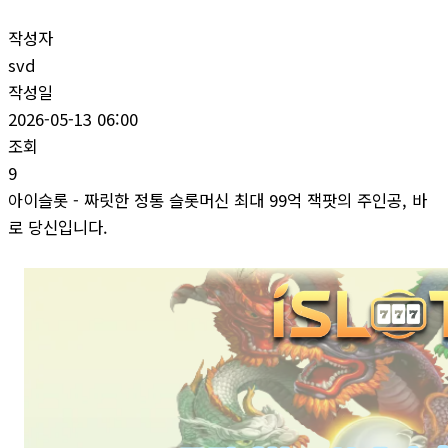
작성자
svd
작성일
2026-05-13 06:00
조회
9
아이슬롯 - 짜릿한 정통 슬롯머신 최대 99억 잭팟의 주인공, 바
로 당신입니다.