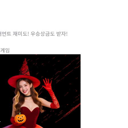
너먼트 재미도! 우승상금도 받자!
블루게임