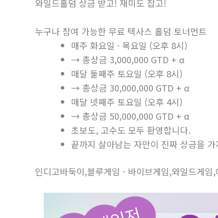
와일드홀덤 상금 받고! 재미도 잡고!
누구나 참여 가능한 무료 텍사스 홀덤 토너먼트
매주 화요일 · 목요일 (오후 8시)
→ 총상금 3,000,000 GTD + α
매달 둘째주 토요일 (오후 8시)
→ 총상금 30,000,000 GTD + α
매달 넷째주 토요일 (오후 4시)
→ 총상금 50,000,000 GTD + α
초보도, 고수도 모두 환영합니다.
끝까지 살아남는 자만이 진짜 상금을 가
인디고바둑이,블루게임 -
바이브게임,와일드게임,