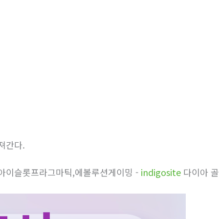
져간다.
아이슬롯프라그마틱,에볼루션게이밍 -
indigosite
다이아 골