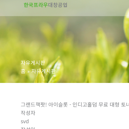
한국프라우
대창공업
텐
츠
로
건
너
뛰
기
자유게시판
홈
자유게시판
그랜드잭팟! 아이슬롯 - 인디고홀덤 무료 대형 토
작성자
svd