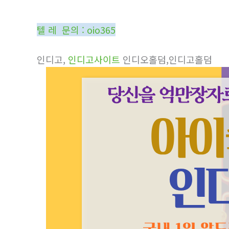
텔 레 문의 : oio365
인디고,
인디고사이트
인디오홀덤,인디고홀덤