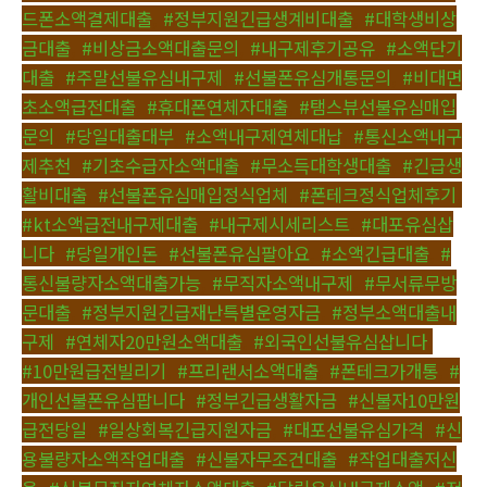
드폰소액결제대출
,
#정부지원긴급생계비대출
,
#대학생비상
금대출
,
#비상금소액대출문의
,
#내구제후기공유
,
#소액단기
대출
,
#주말선불유심내구제
,
#선불폰유심개통문의
,
#비대면
초소액급전대출
,
#휴대폰연체자대출
,
#탬스뷰선불유심매입
문의
,
#당일대출대부
,
#소액내구제연체대납
,
#통신소액내구
제추천
,
#기초수급자소액대출
,
#무소득대학생대출
,
#긴급생
활비대출
,
#선불폰유심매입정식업체
,
#폰테크정식업체후기
,
#kt소액급전내구제대출
,
#내구제시세리스트
,
#대포유심삽
니다
,
#당일개인돈
,
#선불폰유심팔아요
,
#소액긴급대출
,
#
통신불량자소액대출가능
,
#무직자소액내구제
,
#무서류무방
문대출
,
#정부지원긴급재난특별운영자금
,
#정부소액대출내
구제
,
#연체자20만원소액대출
,
#외국인선불유심삽니다
,
#10만원급전빌리기
,
#프리랜서소액대출
,
#폰테크가개통
,
#
개인선불폰유심팝니다
,
#정부긴급생활자금
,
#신불자10만원
급전당일
,
#일상회복긴급지원자금
,
#대포선불유심가격
,
#신
용불량자소액작업대출
,
#신불자무조건대출
,
#작업대출저신