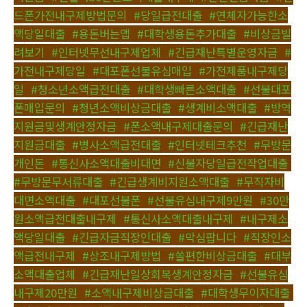
드폰가전내구제방법문의
,
#당일급전대출
,
#연체자가능한소
액당일대출
,
#용돈버는앱
,
#대학생용돈추가대출
,
#비상금빌
려보기
,
#인터넷무선내구제업체
,
#긴급재난특별운영자금
,
#
가전내구제당일
,
#대포폰선불유심매입
,
#가전제품내구제당
일
,
#청소년소액급전대출
,
#대학생빠른소액대출
,
#선불대포
폰매입문의
,
#청년소액비상금대출
,
#생계비소액대출
,
#방역
지원금및생계안정자금
,
#폰소액내구제대출문의
,
#긴급재난
지원금대출
,
#병사소액급전대출
,
#인터넷테크추천
,
#무방문
개인돈
,
#통신사소액대출비대면
,
#신불자당일급전작업대출
,
#무방문무서류대출
,
#긴급생계비지원소액대출
,
#무직자비
대면소액대출
,
#대포선불폰
,
#선불유심내구제9만원
,
#30만
원소액급전대출내구제
,
#통신사소액대출내구제
,
#내구제소
액당일대출
,
#긴급자금직장인대출
,
#막심팝니다
,
#직장인소
액급전내구제
,
#상조내구제방법
,
#쏠편한비상금대출
,
#대부
소액대출업체
,
#긴급재난일상회복생계안정자금
,
#선불유심
내구제20만원
,
#소액내구제비상금대출
,
#대학생무이자대출
,