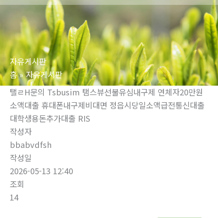
로
건
너
뛰
자유게시판
기
홈
자유게시판
탤ㄹH문의 Tsbusim 탬스뷰선불유심내구제 연체자20만원
소액대출 휴대폰내구제비대면 정읍시당일소액급전통신대출
대학생용돈추가대출 RIS
작성자
bbabvdfsh
작성일
2026-05-13 12:40
조회
14