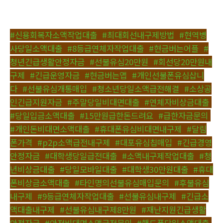
#신용회복자소액작업대출
,
#최대회선내구제방법
,
#현역병
사당일소액대출
,
#8등급연체자작업대출
,
#현금버는어플
,
#
청년긴급생활안정자금
,
#선불유심20만원
,
#회선당20만원내
구제
,
#긴급운영자금
,
#현금버는앱
,
#개인선불폰유심삽니
다
,
#선불유심개통매입
,
#청소년당일소액급전해결
,
#소상공
인긴급지원자금
,
#주말당일비대면대출
,
#연체자비상금대출
,
#당일입금소액대출
,
#15만원급한돈드려요
,
#급한자금문의
,
#개인돈비대면소액대출
,
#휴대폰유심비대면내구제
,
#달림
폰가격
,
#p2p소액급전내구제
,
#대포유심칩매입
,
#긴급경영
안정자금
,
#대학생당일급전대출
,
#소액내구제작업대출
,
#청
년비상금대출
,
#당일모바일대출
,
#대학생30만원대출
,
#휴대
폰비상금소액대출
,
#타인명의선불유심매입문의
,
#후불유심
내구제
,
#9등급연체자작업대출
,
#선불유심내구제
,
#긴급소
액대출내구제
,
#선불유심내구제8만원
,
#재난지원긴급생활