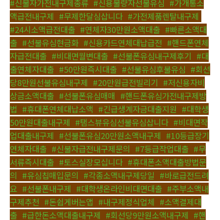
#신불자가전내구제종류
,
#신용불량자선불유심
,
#가개통소
액급전내구제
,
#무제한달심삽니다
,
#가전제품렌탈내구제
,
#24시소액급전대출
,
#연체자30만원소액대출
,
#빠른소액대
출
,
#선불유심현금화
,
#신용카드연체대납급전
,
#핸드폰연체
자급전대출
,
#비대면월변대출
,
#선불폰유심내구제후기
,
#대
출연체자대출
,
#50만원즉시대출
,
#선불유심후불유심
,
#회선
당8만원선불유심내구제
,
#20만원급전빌리기
,
#저신용자비
상금소액대출
,
#선불폰유심매매
,
#핸드폰유심가전내구제방
법
,
#휴대폰연체대납소액
,
#긴급생계자금대출지원
,
#대학생
50만원대출내구제
,
#탬스뷰유심선불유심삽니다
,
#비대면작
업대출내구제
,
#선불폰유심20만원소액내구제
,
#10등급장기
연체자대출
,
#신불자급전내구제문의
,
#7등급작업대출
,
#무
서류즉시대출
,
#토스실장모십니다
,
#휴대폰소액대출방법문
의
,
#유심칩매입문의
,
#각종소액내구제당일
,
#바로급전드려
요
,
#선불폰내구제
,
#대학생온라인비대면대출
,
#주부소액내
구제추천
,
#돈쉽게버는앱
,
#내구제정식업체
,
#소액결제대
출
,
#급한돈소액대출내구제
,
#회선당9만원소액내구제
,
#핸