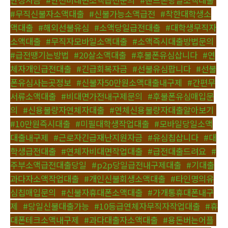
안정자금
,
#안전비대면소액급전문의
,
#핸드폰당일소액대출
,
#무직신불자소액대출
,
#신불가능소액급전
,
#착한대학생소
액대출
,
#해외선불유심
,
#소액당일급전대출
,
#대학생무직자
소액대출
,
#무직자모바일소액대출
,
#소액즉시대출방법문의
,
#급전땡기는방법
,
#20살소액대출
,
#후불폰유심삽니다
,
#연
체자개인급전대출
,
#긴급회복자금
,
#선불유심팝니다
,
#선불
폰유심사는곳정보
,
#신불자50만원소액대출내구제
,
#간편무
서류소액대출
,
#비대면가전내구제문의
,
#후불폰유심매입문
의
,
#신용불량자연체자대출
,
#연체신용불량자대출알아보기
,
#10만원즉시대출
,
#미필대학생작업대출
,
#모바일당일소액
대출내구제
,
#근로자긴급재난지원자금
,
#유심칩삽니다
,
#대
학생급전대출
,
#연체자비대면작업대출
,
#급전대출드려요
,
#
주부소액급전대출당일
,
#p2p당일급전내구제대출
,
#기대출
과다자소액작업대출
,
#개인신불회생소액대출
,
#타인명의유
심칩매입문의
,
#신불자휴대폰소액대출
,
#가개통휴대폰내구
제
,
#당일신불대출가능
,
#10등급연체자무직자작업대출
,
#휴
대폰테크소액내구제
,
#과다대출자소액대출
,
#용돈버는어플
,