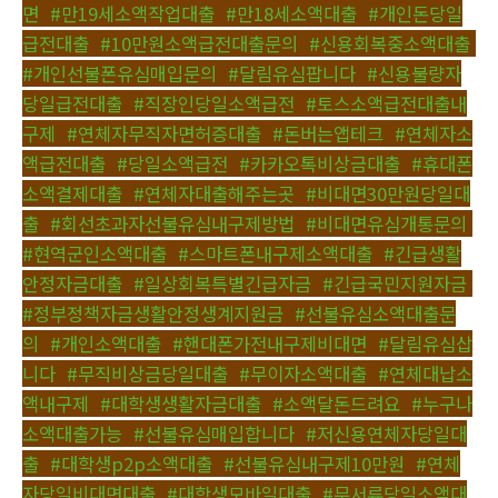
면
,
#만19세소액작업대출
,
#만18세소액대출
,
#개인돈당일
급전대출
,
#10만원소액급전대출문의
,
#신용회복중소액대출
,
#개인선불폰유심매입문의
,
#달림유심팝니다
,
#신용불량자
당일급전대출
,
#직장인당일소액급전
,
#토스소액급전대출내
구제
,
#연체자무직자면허증대출
,
#돈버는앱테크
,
#연체자소
액급전대출
,
#당일소액급전
,
#카카오톡비상금대출
,
#휴대폰
소액결제대출
,
#연체자대출해주는곳
,
#비대면30만원당일대
출
,
#회선초과자선불유심내구제방법
,
#비대면유심개통문의
,
#현역군인소액대출
,
#스마트폰내구제소액대출
,
#긴급생활
안정자금대출
,
#일상회복특별긴급자금
,
#긴급국민지원자금
,
#정부정책자금생활안정생계지원금
,
#선불유심소액대출문
의
,
#개인소액대출
,
#핸대폰가전내구제비대면
,
#달림유심삽
니다
,
#무직비상금당일대출
,
#무이자소액대출
,
#연체대납소
액내구제
,
#대학생생활자금대출
,
#소액달돈드려요
,
#누구나
소액대출가능
,
#선불유심매입합니다
,
#저신용연체자당일대
출
,
#대학생p2p소액대출
,
#선불유심내구제10만원
,
#연체
자당일비대면대출
,
#대학생모바일대출
,
#무서류당일소액대