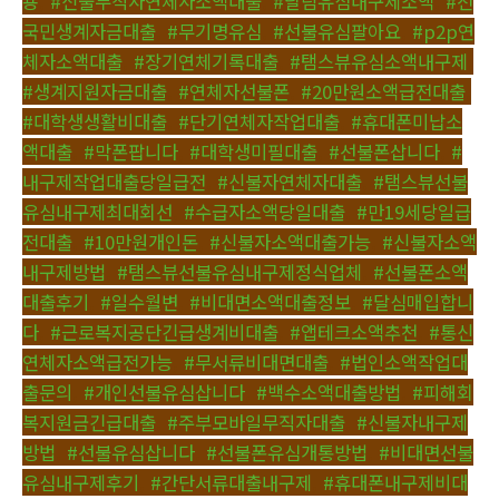
용
,
#신불무직자연체자소액대출
,
#달림유심내구제소액
,
#전
국민생계자금대출
,
#무기명유심
,
#선불유심팔아요
,
#p2p연
체자소액대출
,
#장기연체기록대출
,
#탬스뷰유심소액내구제
,
#생계지원자금대출
,
#연체자선불폰
,
#20만원소액급전대출
,
#대학생생활비대출
,
#단기연체자작업대출
,
#휴대폰미납소
액대출
,
#막폰팝니다
,
#대학생미필대출
,
#선불폰삽니다
,
#
내구제작업대출당일급전
,
#신불자연체자대출
,
#탬스뷰선불
유심내구제최대회선
,
#수급자소액당일대출
,
#만19세당일급
전대출
,
#10만원개인돈
,
#신불자소액대출가능
,
#신불자소액
내구제방법
,
#탬스뷰선불유심내구제정식업체
,
#선불폰소액
대출후기
,
#일수월변
,
#비대면소액대출정보
,
#달심매입합니
다
,
#근로복지공단긴급생계비대출
,
#앱테크소액추천
,
#통신
연체자소액급전가능
,
#무서류비대면대출
,
#법인소액작업대
출문의
,
#개인선불유심삽니다
,
#백수소액대출방법
,
#피해회
복지원금긴급대출
,
#주부모바일무직자대출
,
#신불자내구제
방법
,
#선불유심삽니다
,
#선불폰유심개통방법
,
#비대면선불
유심내구제후기
,
#간단서류대출내구제
,
#휴대폰내구제비대