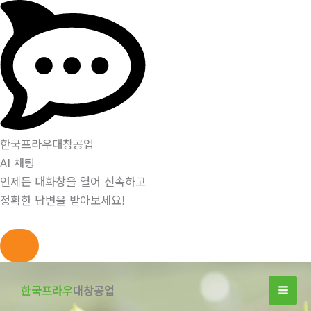
한국프라우대창공업
AI 채팅
언제든 대화창을 열어 신속하고
정확한 답변을 받아보세요!
콘
텐
한국프라우
대창공업
츠