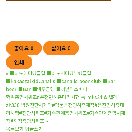
좋아요
0
싫어요
0
인쇄
«
■하노이미딩클럽 ■하노이미딩부킹클럽
■kakaotalkidCanalis ■canalis beer club ■Bar
beer ■Bar ■맥주클럽 ■까날리스비어
학위증명서위조#운전면허증대리시험 톡 mks24 & 텔레
zh338 병원진단서제작#영문운전면허증제작#운전면허증대
리시험#진단서위조#가족관계증명서위조#가족관계증명서제
작#재직증명서위조
»
목록보기
답글쓰기