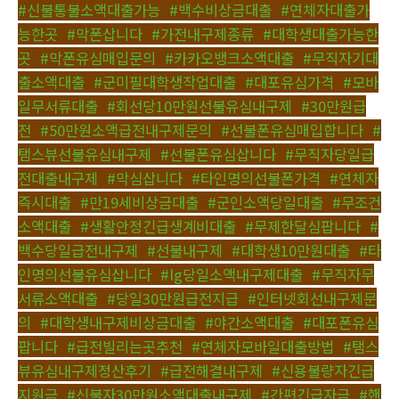
#신불통불소액대출가능
,
#백수비상금대출
,
#연체자대출가
능한곳
,
#막폰삽니다
,
#가전내구제종류
,
#대학생대출가능한
곳
,
#막폰유심매입문의
,
#카카오뱅크소액대출
,
#무직자기대
출소액대출
,
#군미필대학생작업대출
,
#대포유심가격
,
#모바
일무서류대출
,
#회선당10만원선불유심내구제
,
#30만원급
전
,
#50만원소액급전내구제문의
,
#선불폰유심매입합니다
,
#
탬스뷰선불유심내구제
,
#선불폰유심삽니다
,
#무직자당일급
전대출내구제
,
#막심삽니다
,
#타인명의선불폰가격
,
#연체자
즉시대출
,
#만19세비상금대출
,
#군인소액당일대출
,
#무조건
소액대출
,
#생활안정긴급생계비대출
,
#무제한달심팝니다
,
#
백수당일급전내구제
,
#선불내구제
,
#대학생10만원대출
,
#타
인명의선불유심삽니다
,
#lg당일소액내구제대출
,
#무직자무
서류소액대출
,
#당일30만원급전지급
,
#인터넷회선내구제문
의
,
#대학생내구제비상금대출
,
#야간소액대출
,
#대포폰유심
팝니다
,
#급전빌리는곳추천
,
#연체자모바일대출방법
,
#탬스
뷰유심내구제정산후기
,
#급전해결내구제
,
#신용불량자긴급
지원금
,
#신불자30만원소액대출내구제
,
#간편긴급자금
,
#핸