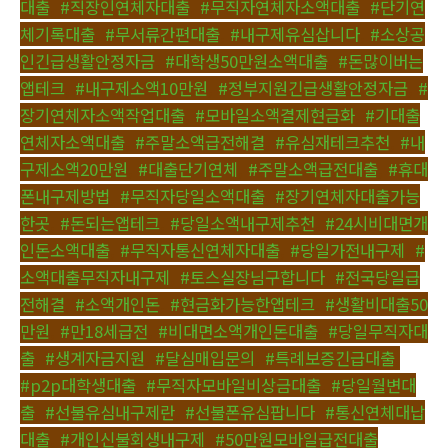
대출
,
#직장인연체자대출
,
#무직자연체자소액대출
,
#단기연
체기록대출
,
#무서류간편대출
,
#내구제유심삽니다
,
#소상공
인긴급생활안정자금
,
#대학생50만원소액대출
,
#돈많이버는
앱테크
,
#내구제소액10만원
,
#정부지원긴급생활안정자금
,
#
장기연체자소액작업대출
,
#모바일소액결제현금화
,
#기대출
연체자소액대출
,
#주말소액급전해결
,
#유심재테크추천
,
#내
구제소액20만원
,
#대출단기연체
,
#주말소액급전대출
,
#휴대
폰내구제방법
,
#무직자당일소액대출
,
#장기연체자대출가능
한곳
,
#돈되는앱테크
,
#당일소액내구제추천
,
#24시비대면개
인돈소액대출
,
#무직자통신연체자대출
,
#당일가전내구제
,
#
소액대출무직자내구제
,
#토스실장님구합니다
,
#전국당일급
전해결
,
#소액개인돈
,
#현금화가능한앱테크
,
#생활비대출50
만원
,
#만18세급전
,
#비대면소액개인돈대출
,
#당일무직자대
출
,
#생계자금지원
,
#달심매입문의
,
#특례보증긴급대출
,
#p2p대학생대출
,
#무직자모바일비상금대출
,
#당일월변대
출
,
#선불유심내구제란
,
#선불폰유심팝니다
,
#통신연체대납
대출
,
#개인신불회생내구제
,
#50만원모바일급전대출