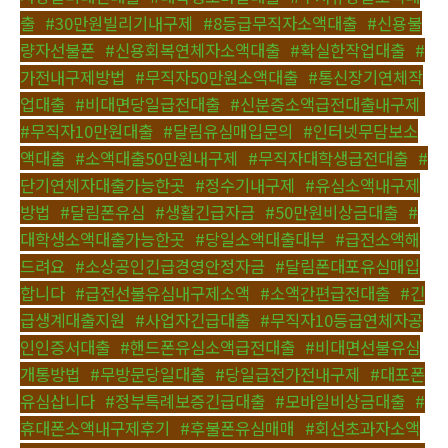
출
,
#30만원빌리기내구제
,
#8등급무직자소액대출
,
#신용불
량자선불폰
,
#신용회복연체자소액대출
,
#확실한작업대출
,
#
가전내구제방법
,
#무직자50만원소액대출
,
#통신장기연체작
업대출
,
#비대면당일급전대출
,
#신분증소액급전대출내구제
,
#무직자10만원대출
,
#달림유심매입문의
,
#인터넷무담보소
액대출
,
#소액대출50만원내구제
,
#무직자대학생급전대출
,
#
단기연체자대출가능한곳
,
#정수기내구제
,
#유심소액내구제
방법
,
#달림폰유심
,
#생활긴급자금
,
#50만원비상금대출
,
#
대학생소액대출가능한곳
,
#당일소액대출대부
,
#급전소액해
드려요
,
#소상공인긴급경영안정자금
,
#달림폰대포유심매입
합니다
,
#급전선불유심내구제소액
,
#소액간편급전대출
,
#긴
급생계대출지원
,
#사업자긴급대출
,
#무직자10등급연체자공
인인증서대출
,
#핸드폰유심소액급전대출
,
#비대면선불유심
개통방법
,
#무방문당일대출
,
#당일급전가전내구제
,
#대포폰
유심삽니다
,
#정부특례보증긴급대출
,
#모바일비상금대출
,
#
휴대폰소액내구제후기
,
#후불폰유심매매
,
#회선초과자소액