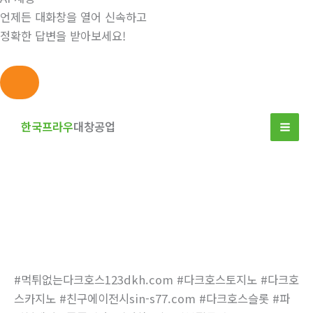
언제든 대화창을 열어 신속하고
정확한 답변을 받아보세요!
콘
텐
한국프라우
대창공업
츠
로
건
너
뛰
자유게시판
기
홈
자유게시판
#먹튀없는다크호스123dkh.com #다크호스토지노 #다크호
스카지노 #친구에이전시sin-s77.com #다크호스슬롯 #파