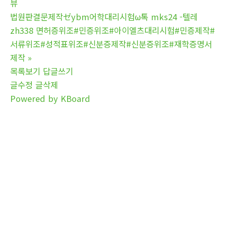
뷰
법원판결문제작ゼybm어학대리시험ω톡 mks24 -텔레
zh338 면허증위조#민증위조#아이엘츠대리시험#민증제작#
서류위조#성적표위조#신분증제작#신분증위조#재학증명서
제작
»
목록보기
답글쓰기
글수정
글삭제
Powered by KBoard