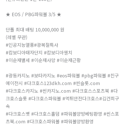
★ EOS / PBG파워볼 3/5 ★
단폴 최대 배팅 10,000,000 원
(레벨 무관)
#인공지능열풍#광복절특사
#캄보디아태자단지 #캄보디아웬치
#이순재별세 #이순재사망 #이순재근황
#광동카지노 #보타카지노 #eos파워볼 #pbg파워볼 #친구
에이전시 #다크호스123dkh.com #씬슬롯.com
#다크호스카지노 #씬카지노.com #다크호스스포츠북 #다
크호스슬롯 #다크호스파워볼 #먹튀안전다크호스#김건희구
속
#다크호스벳 #다크호스홀덤 #파워볼양방베팅환영 #씬스포
츠북.com #다크호스파워볼 #파워볼양방환영