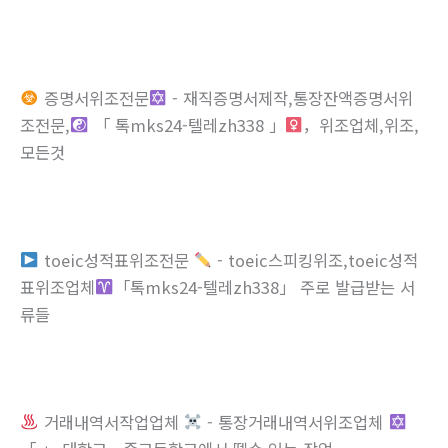
증명서위조전문
- 재직증명서제작,통장잔액증명서위
조전문,
「 톡mks24-텔레zh338 」
，위조업체,위조,
모든것
toeic성적표위조전문
- toeic스피킹위조,toeic성적
표위조업체
「톡mks24-텔레zh338」 주로 발급받는 서
류들
거래내역서작업업체
- 통장거래내역서위조업체