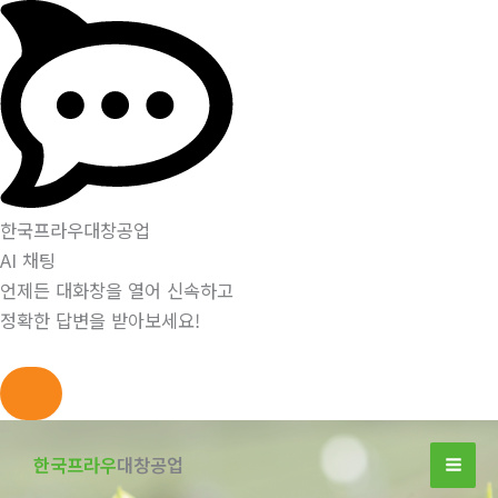
한국프라우대창공업
AI 채팅
언제든 대화창을 열어 신속하고
정확한 답변을 받아보세요!
콘
텐
한국프라우
대창공업
츠