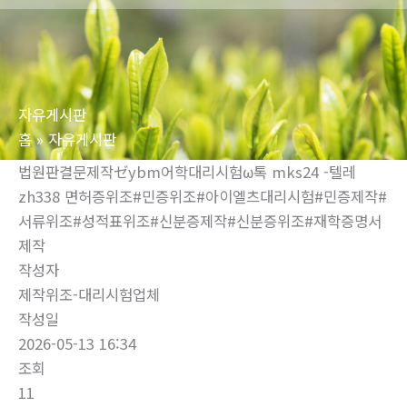
로
건
너
뛰
자유게시판
기
홈
자유게시판
법원판결문제작ゼybm어학대리시험ω톡 mks24 -텔레
zh338 면허증위조#민증위조#아이엘츠대리시험#민증제작#
서류위조#성적표위조#신분증제작#신분증위조#재학증명서
제작
작성자
제작위조-대리시험업체
작성일
2026-05-13 16:34
조회
11