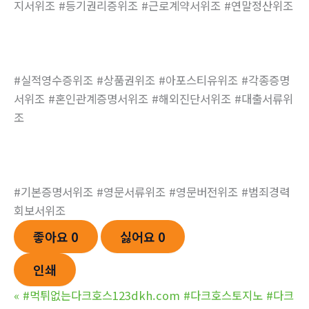
지서위조 #등기권리증위조 #근로계약서위조 #연말정산위조
#실적영수증위조 #상품권위조 #아포스티유위조 #각종증명
서위조 #혼인관계증명서위조 #해외진단서위조 #대출서류위
조
#기본증명서위조 #영문서류위조 #영문버전위조 #범죄경력
회보서위조
좋아요
0
싫어요
0
인쇄
«
#먹튀없는다크호스123dkh.com #다크호스토지노 #다크