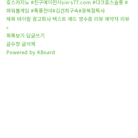
호스카지노 #친구에이전시sin-s77.com #다크호스슬롯 #
파워볼게임 #폭풍전야#김건희구속#광복절특사
제목 바이럴 광고회사 텍스트 애드 영수증 리뷰 예약자 리뷰
»
목록보기
답글쓰기
글수정
글삭제
Powered by KBoard