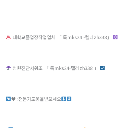
대학교졸업장작업업체 「 톡mks24 -텔레zh338」
병원진단서위조 「 톡mks24-텔레zh338 」
♥
ː전문가도움을받으세요