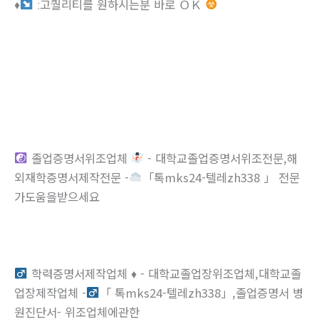
♦
ː고퀄리티를 원하시는분 바로 ＯＫ
졸업증명서위조업체
- 대학교졸업증명서위조전문,해
외재학증명서제작전문 -
「톡mks24-텔레zh338 」 전문
가도움을받으세요
학력증명서제작업체
♦
- 대학교졸업장위조업체,대학교졸
업장제작업체 -
「 톡mks24-텔레zh338」,졸업증명서 병
원진단서- 위조업체에관한