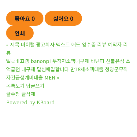
좋아요
0
싫어요
0
인쇄
«
제목 바이럴 광고회사 텍스트 애드 영수증 리뷰 예약자 리
뷰
탤ㄹㅔ끄램 banonpi 무직자소액내구제 바넌피 선불유심 소
액급전 내구제 달심매입합니다 만18세소액대출 청양군무직
자긴급생계비대출 MEN
»
목록보기
답글쓰기
글수정
글삭제
Powered by KBoard