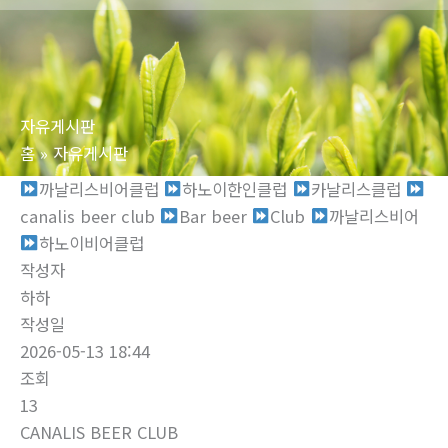
로
건
너
뛰
자유게시판
기
홈
자유게시판
까날리스비어클럽
하노이한인클럽
‍‍카날리스클럽
‍canalis beer club
Bar beer
‍‍Club ‍‍
까날리스비어 ‍‍
하노이비어클럽
작성자
하하
작성일
2026-05-13 18:44
조회
13
CANALIS BEER CLUB