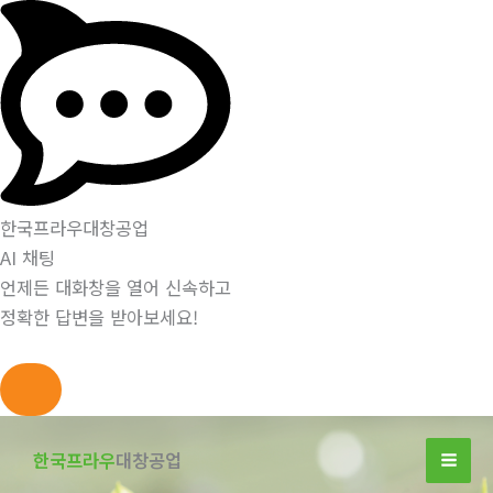
한국프라우대창공업
AI 채팅
언제든 대화창을 열어 신속하고
정확한 답변을 받아보세요!
콘
텐
한국프라우
대창공업
츠