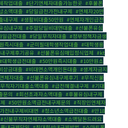
체작업대출
,
#단기연체자대출가능한곳
,
#후불폰
납소액대출
,
#당일급전가전내구제
,
#연체자20만
출내구제
,
#생활비대출50만원
,
#연체자개인급전
유심내구제
,
#주말당일비대면대출
,
#선불폰유심
모바일급전대출
,
#당일무직자대출
,
#정부정책자금생
만원즉시대출
,
#군미필대학생작업대출
,
#대학생용
#내구제후기공유
,
#선불폰유심매입정식업체
,
#kt
#대학생급전대출
,
#50만원즉시대출
,
#10만원소
비상금대출
,
#비대면소액개인돈대출
,
#생계자금지
신연체자대출
,
#선불폰유심내구제후기
,
#무직신불
#무직자기대출소액대출
,
#급전해결내구제
,
#기대
출문의
,
#회선초과자소액대출
,
#후불유심내구제
,
구제
,
#50만원소액급전내구제문의
,
#직장인연체자
폰가전내구제비대면
,
#청소년소액급전대출
,
#만18
,
#신불무직자연체자소액대출
,
#소액달돈드려요
,
제품내구제당일
,
#최대회선내구제방법
,
#스마트폰