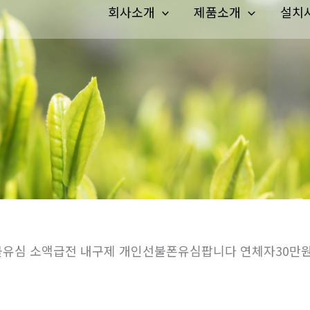
회사소개
제품소개
설치
 선불유심 소액급전 내구제 개인선불폰유심팝니다 연체자30