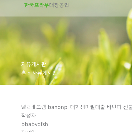
한국프라우
대창공업
텐
츠
로
건
너
뛰
기
자유게시판
홈
자유게시판
탤ㄹㅔ끄램 banonpi 대학생미필대출 바넌피
작성자
bbabvdfsh