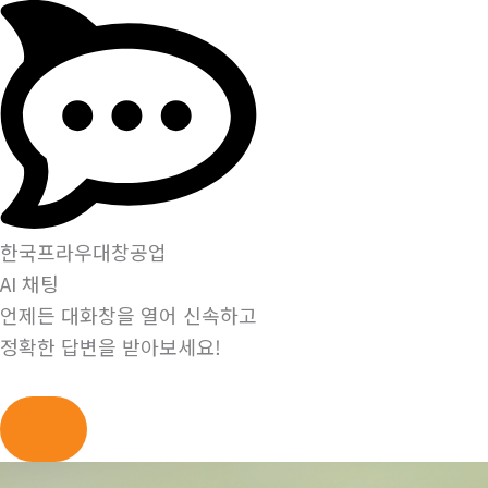
한국프라우대창공업
AI 채팅
언제든 대화창을 열어 신속하고
정확한 답변을 받아보세요!
콘