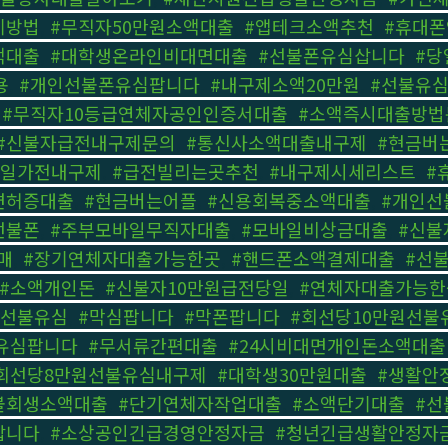
제방법
,
#무직자50만원소액대출
,
#앱테크소액추천
,
#휴대
액대출
,
#대학생온라인비대면대출
,
#선불폰유심삽니다
,
#당
용
,
#개인선불폰유심팝니다
,
#내구제소액20만원
,
#선불유
,
#무직자10등급연체자공인인증서대출
,
#소액즉시대출방법
#신불자급전내구제문의
,
#통신사소액대출내구제
,
#현금버
당일가전내구제
,
#급전빌리는곳추천
,
#내구제시세리스트
,
#
면허증대출
,
#현금버는어플
,
#신용회복중소액대출
,
#개인선
선불폰
,
#주부모바일무직자대출
,
#모바일비상금대출
,
#신불
매
,
#장기연체자대출가능한곳
,
#핸드폰소액결제대출
,
#선
#소액개인돈
,
#신불자10만원급전당일
,
#연체자대출가능한
외선불유심
,
#막심팝니다
,
#막폰팝니다
,
#회선당10만원선불
유심팝니다
,
#무서류간편대출
,
#24시비대면개인돈소액대출
회선당8만원선불유심내구제
,
#대학생30만원대출
,
#생활안
불회생소액대출
,
#단기연체자작업대출
,
#소액단기대출
,
#선
삽니다
,
#소상공인긴급경영안정자금
,
#청년긴급생활안정자