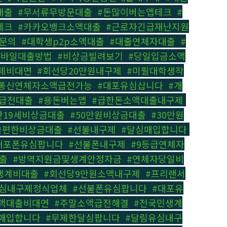
대출
,
#무서류무방문대출
,
#돈많이버는앱테크
,
#
테크
,
#카카오뱅크소액대출
,
#근로자긴급재난지원
문의
,
#대학생p2p소액대출
,
#대출연체자대출
,
#
모바일대출방법
,
#비상금빌려보기
,
#당일입금소액
제비대면
,
#회선당20만원내구제
,
#미필대학생작
#통신연체자소액급전가능
,
#대포유심삽니다
,
#개
액급전대출
,
#용돈버는앱
,
#급한돈소액대출내구제
,
만19세비상금대출
,
#50만원비상금대출
,
#30만원
쏠편한비상금대출
,
#선불내구제
,
#달심매입합니다
,
대포폰유심팝니다
,
#선불폰내구제
,
#9등급연체자
출
,
#방역지원금및생계안정자금
,
#연체자당일비
생계비대출
,
#회선당9만원소액내구제
,
#프리랜서
유심내구제정식업체
,
#선불폰유심팝니다
,
#대포유
액대출비대면
,
#주말소액급전해결
,
#전국민생계
매입합니다
,
#무제한달심팝니다
,
#달림유심내구