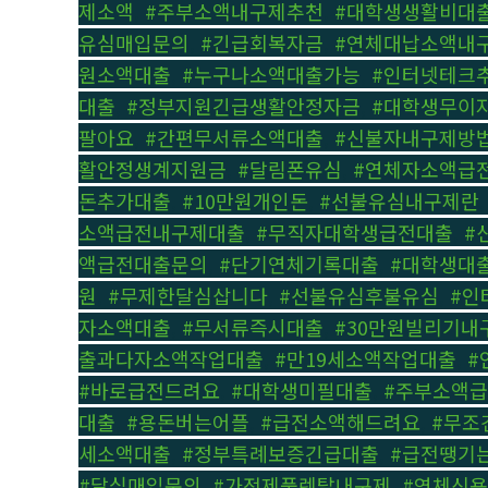
제소액
,
#주부소액내구제추천
,
#대학생생활비대
유심매입문의
,
#긴급회복자금
,
#연체대납소액내
원소액대출
,
#누구나소액대출가능
,
#인터넷테크
대출
,
#정부지원긴급생활안정자금
,
#대학생무이
팔아요
,
#간편무서류소액대출
,
#신불자내구제방
활안정생계지원금
,
#달림폰유심
,
#연체자소액급
돈추가대출
,
#10만원개인돈
,
#선불유심내구제란
소액급전내구제대출
,
#무직자대학생급전대출
,
#
액급전대출문의
,
#단기연체기록대출
,
#대학생대
원
,
#무제한달심삽니다
,
#선불유심후불유심
,
#인
자소액대출
,
#무서류즉시대출
,
#30만원빌리기내
출과다자소액작업대출
,
#만19세소액작업대출
,
#
#바로급전드려요
,
#대학생미필대출
,
#주부소액
대출
,
#용돈버는어플
,
#급전소액해드려요
,
#무조
세소액대출
,
#정부특례보증긴급대출
,
#급전땡기
#달심매입문의
,
#가전제품렌탈내구제
,
#연체신