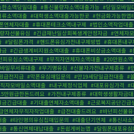
능한소액당일대출
,
#통신불량자소액대출가능
,
#당일모바일
서류소액대출
,
#대학생소액대출가능한곳
,
#현금화가능한앱
폰연체자대출
,
#휴대폰테크소액내구제
,
#법인소액작업대출
불량자선불유심
,
#긴급재난일상회복생계안정자금
,
#연체자
출
,
#달림폰가격
,
#핸드폰유심가전내구제방법
,
#휴대폰내구
자금
,
#긴급생계비지원소액대출
,
#휴대폰비상금소액대출
,
넌피유심소액내구제
,
#무직자연체자소액대출
,
#20만원소
모바일무서류대출
,
#무기명유심
,
#신불자가전내구제종류
,
#
만원급전지급
,
#막폰유심매입문의
,
#만19세당일급전대출
,
#
무직자모바일소액대출
,
#내구제정식업체
,
#대포유심가격
,
#
15만원급한돈드려요
,
#가전내구제종류
,
#대학생생활자금대
원금긴급대출
,
#기대출연체자소액대출
,
#근로복지공단긴급
등급연체자무직자작업대출
,
#급전대출드려요
,
#바넌피선불
대출
,
#타인명의유심칩매입문의
,
#대출단기연체
,
#통신사소
대출
,
#통신연체대납대출
,
#돈쉽게버는앱
,
#달림폰대포유심