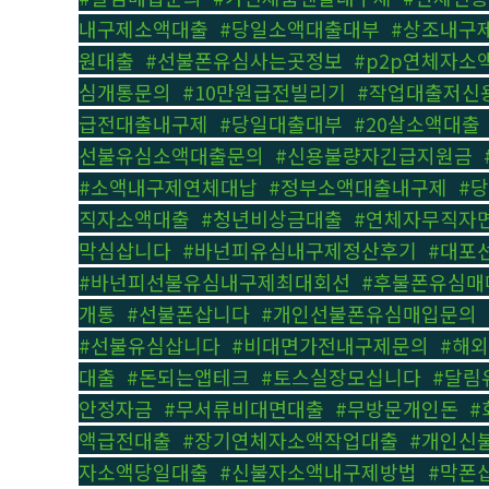
내구제소액대출
,
#당일소액대출대부
,
#상조내구
원대출
,
#선불폰유심사는곳정보
,
#p2p연체자소
심개통문의
,
#10만원급전빌리기
,
#작업대출저신
급전대출내구제
,
#당일대출대부
,
#20살소액대출
선불유심소액대출문의
,
#신용불량자긴급지원금
,
#소액내구제연체대납
,
#정부소액대출내구제
,
#
직자소액대출
,
#청년비상금대출
,
#연체자무직자
막심삽니다
,
#바넌피유심내구제정산후기
,
#대포
#바넌피선불유심내구제최대회선
,
#후불폰유심매
개통
,
#선불폰삽니다
,
#개인선불폰유심매입문의
,
#선불유심삽니다
,
#비대면가전내구제문의
,
#해
대출
,
#돈되는앱테크
,
#토스실장모십니다
,
#달림
안정자금
,
#무서류비대면대출
,
#무방문개인돈
,
#
액급전대출
,
#장기연체자소액작업대출
,
#개인신
자소액당일대출
,
#신불자소액내구제방법
,
#막폰