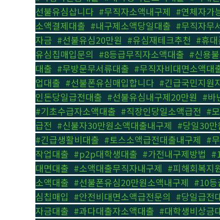
선불유심삽니다
,
#무직자소액내구제
,
#연체자가
소액결제대출
,
#내구제소액당일대출
,
#무직자무
자금
,
#선불유심20만원
,
#유심재테크추천
,
#휴대
유심칩매입문의
,
#8등급무직자소액대출
,
#신용
대출
,
#무방문무서류대출
,
#무직자비대면소액대
업대출
,
#선불폰유심매입합니다
,
#긴급국민지원
인돈당일급전대출
,
#선불유심내구제20만원
,
#바
#기초수급자소액대출
,
#직장인당일소액급전
,
#
급전
,
#신불자30만원소액대출내구제
,
#당일30
#긴급생활비대출
,
#토스소액급전대출내구제
,
#
작업대출
,
#p2p대학생대출
,
#가전내구제방법
,
#
대면대출
,
#소액대출무직자내구제
,
#피해회복지
소액대출
,
#선불폰유심20만원소액내구제
,
#10
심칩매입
,
#안전비대면소액급전문의
,
#당일급전
자금대출
,
#과다대출자소액대출
,
#대학생비상금