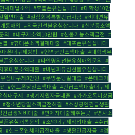
폰연체대납소액
,
#후불폰유심삽니다
,
#대학생10만
일월변대출
,
#일상회복특별긴급자금
,
#비대면유
심개통매입
,
#외국인선불유심삽니다
,
#신분증소액
문의
,
#내구제소액10만원
,
#신불가능소액급전
,
#
는앱
,
#휴대폰소액결제대출
,
#대포폰유심삽니다
,
휴대폰내구제방법
,
#현역군인소액대출
,
#대학생무
불폰유심삽니다
,
#타인명의선불유심매입문의
,
#
자휴대폰소액대출
,
#바넌피유심선불유심삽니다
,
불유심내구제8만원
,
#무방문당일대출
,
#폰테크가
곳
,
#핸드폰당일소액대출
,
#긴급소액대출내구제
,
유심내구제
,
#생계지원자금대출
,
#카카오톡비상금
,
#청소년당일소액급전해결
,
#소상공인긴급생활
정긴급생계비대출
,
#연체자대출해주는곳
,
#병사소
불폰유심개통문의
,
#소액내구제작업대출
,
#수급
금
,
#핸드폰연체자급전대출
,
#생활긴급자금
,
#정