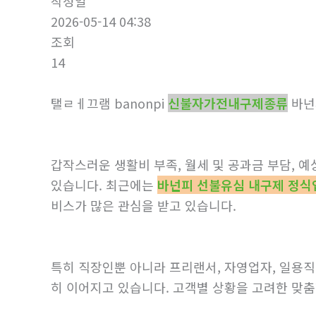
작성일
2026-05-14 04:38
조회
14
탤ㄹㅔ끄램 banonpi
신불자가전내구제종류
바넌
갑작스러운 생활비 부족, 월세 및 공과금 부담,
있습니다. 최근에는
바넌피 선불유심 내구제 정식
비스가 많은 관심을 받고 있습니다.
특히 직장인뿐 아니라 프리랜서, 자영업자, 일용직
히 이어지고 있습니다. 고객별 상황을 고려한 맞춤