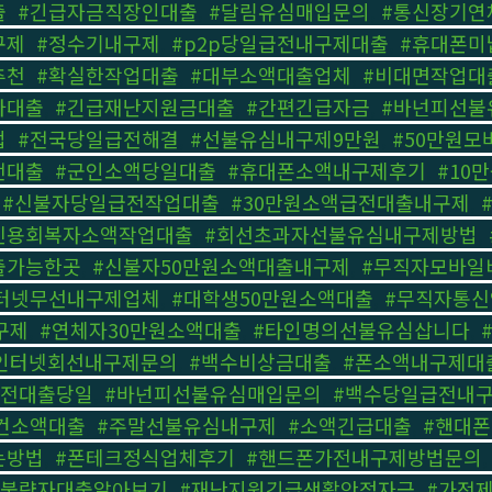
출
,
#긴급자금직장인대출
,
#달림유심매입문의
,
#통신장기연
구제
,
#정수기내구제
,
#p2p당일급전내구제대출
,
#휴대폰미
추천
,
#확실한작업대출
,
#대부소액대출업체
,
#비대면작업대
자대출
,
#긴급재난지원금대출
,
#간편긴급자금
,
#바넌피선불
법
,
#전국당일급전해결
,
#선불유심내구제9만원
,
#50만원
전대출
,
#군인소액당일대출
,
#휴대폰소액내구제후기
,
#10
,
#신불자당일급전작업대출
,
#30만원소액급전대출내구제
,
신용회복자소액작업대출
,
#회선초과자선불유심내구제방법
,
출가능한곳
,
#신불자50만원소액대출내구제
,
#무직자모바일
터넷무선내구제업체
,
#대학생50만원소액대출
,
#무직자통
구제
,
#연체자30만원소액대출
,
#타인명의선불유심삽니다
,
인터넷회선내구제문의
,
#백수비상금대출
,
#폰소액내구제대
급전대출당일
,
#바넌피선불유심매입문의
,
#백수당일급전내
건소액대출
,
#주말선불유심내구제
,
#소액긴급대출
,
#핸대
는방법
,
#폰테크정식업체후기
,
#핸드폰가전내구제방법문의
용불량자대출알아보기
,
#재난지원긴급생활안정자금
,
#가전