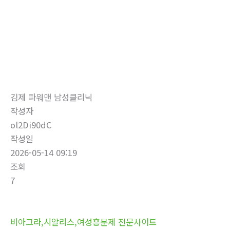
로
건
너
뛰
자유게시판
기
홈
자유게시판
김제 파워맨 남성클리닉
작성자
ol2Di90dC
작성일
2026-05-14 09:19
조회
7
비아그라,시알리스,여성흥분제 전문사이트