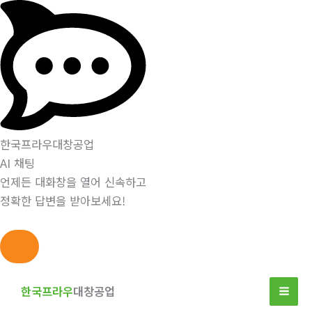
한국프라우대창공업
AI 채팅
언제든 대화창을 열어 신속하고
정확한 답변을 받아보세요!
콘
텐
한국프라우
대창공업
츠