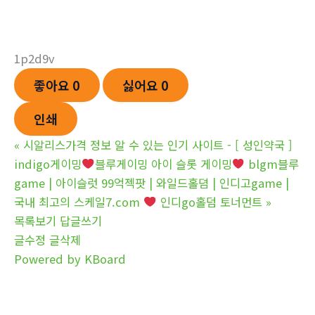
1p2d9v
좋아요
0
싫어요
0
인쇄
«
시알리스가격 정보 알 수 있는 인기 사이트 - [ 성인약국 ]
indigo게이밍
블루게이밍 아이 슬­롯 게이밍
blgm블루
game | 아이슬럿 99억젝팟 | 와일드홀뎜 | 인디­고game |
국내 최고의 스케일7.com
인디go홀­덤 토너먼트
»
목록보기
답글쓰기
글수정
글삭제
Powered by KBoard