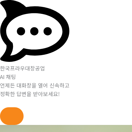
한국프라우대창공업
AI 채팅
언제든 대화창을 열어 신속하고
정확한 답변을 받아보세요!
콘