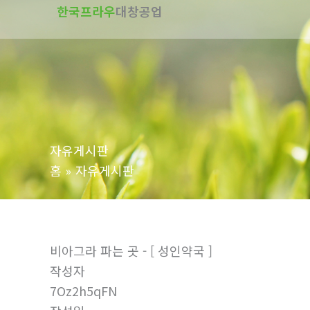
한국프라우
대창공업
텐
츠
로
건
너
뛰
기
자유게시판
홈
자유게시판
비아그라 파는 곳 - [ 성인약국 ]
작성자
7Oz2h5qFN