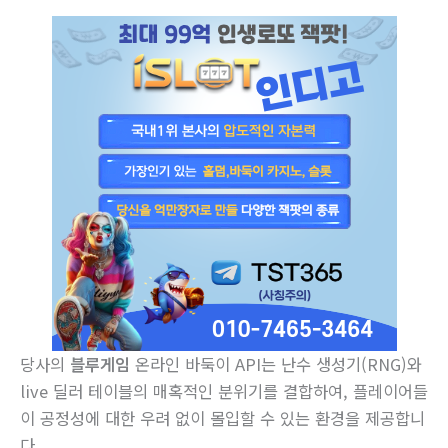
당사의
블루게­임
온라인 바­둑이 API는 난수 생성기(RNG)와
live 딜러 테이블의 매혹적인 분위기를 결합하여, 플레이어들
이 공정성에 대한 우려 없이 몰입할 수 있는 환경을 제공합니
다.