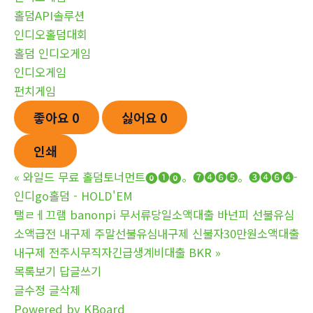
홀덤API솔루션
인디오홀덤대회
홀덤 인디오게임
인디오게임
펀치게임
좋아요
0
싫어요
0
인쇄
«
와일드 무료 홀­덤토너먼트⓿❶⓿。❼❹❻❺。❸❹❻❹-
인디go홀­덤 - HOLD'EM
탤ㄹㅔ끄램 banonpi 무서류당일소액대출 바넌피 선불유심
소액급전 내구제 주말선불유심내구제 신불자30만원소액대출
내구제 전주시무직자긴급생계비대출 BKR
»
목록보기
답글쓰기
글수정
글삭제
Powered by KBoard