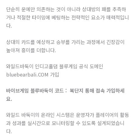
단순히 운에만 의존하는 것이 아니라 상대방의 패를 추측하
거나 적절한 타이밍에 베팅하는 전략적인 요소가 매력적입니
다.
상대의 카드를 예상하고 승부를 가리는 과정에서 긴장감이
높아져 흥미를 더합니다.
와일드바­둑이 인디­고홀뎜 블루게­임 공식 도메인
bluebearbali.COM 가입
바이­브게­임 블루바­둑이 코드 : 복단지 통해 접속 가입하세
요.
와일드 바­둑이의 온라인 시스템은 운영자가 플레이어의 활동
과 성과를 실­시간으로 모니터링할 수 있도록 설계되었습니
다.