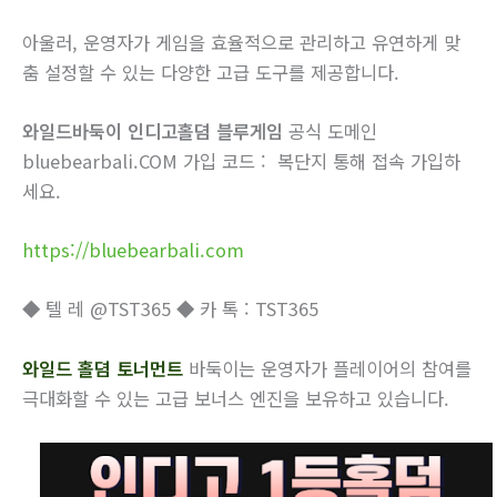
아울러, 운영자가 게­임을 효율적으로 관리하고 유연하게 맞
춤 설정할 수 있는 다양한 고급 도구를 제공합니다.
와일드바­둑이 인디­고홀뎜 블루게­임
공식 도메인
bluebearbali.COM 가입 코드 : 복단지 통해 접속 가입하
세요.
https://bluebearbali.com
◆ 텔 레 @TST365 ◆ 카 톡 : TST365
와일드 홀뎜 토너먼트
바­둑이는 운영자가 플레이어의 참여를
극대화할 수 있는 고급 보너스 엔진을 보유하고 있습니다.