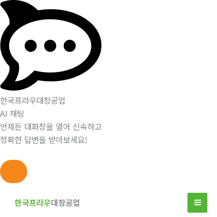
한국프라우대창공업
AI 채팅
언제든 대화창을 열어 신속하고
정확한 답변을 받아보세요!
콘
텐
한국프라우
대창공업
츠