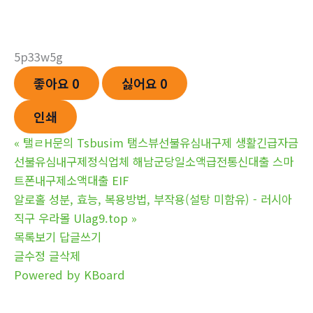
5p33w5g
좋아요
0
싫어요
0
인쇄
«
탤ㄹH문의 Tsbusim 탬스뷰선불유심내구제 생활긴급자금
선불유심내구제정식업체 해남군당일소액급전통신대출 스마
트폰내구제소액대출 EIF
알로홀 성분, 효능, 복용방법, 부작용(설탕 미함유) - 러시아
직구 우라몰 Ulag9.top
»
목록보기
답글쓰기
글수정
글삭제
Powered by KBoard