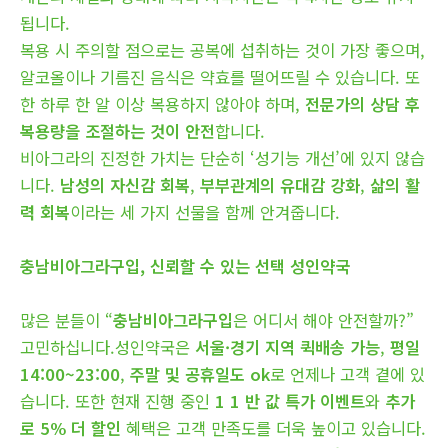
됩니다.
복용 시 주의할 점으로는 공복에 섭취하는 것이 가장 좋으며,
알코올이나 기름진 음식은 약효를 떨어뜨릴 수 있습니다. 또
한 하루 한 알 이상 복용하지 않아야 하며,
전문가의 상담 후
복용량을 조절하는 것이 안전
합니다.
비아그라의 진정한 가치는 단순히 ‘성기능 개선’에 있지 않습
니다.
남성의 자신감 회복
,
부부관계의 유대감 강화
,
삶의 활
력 회복
이라는 세 가지 선물을 함께 안겨줍니다.
충남비아그라구입, 신뢰할 수 있는 선택 성인약국
많은 분들이 “
충남비아그라구입
은 어디서 해야 안전할까?”
고민하십니다.성인약국은
서울·경기 지역 퀵배송 가능
,
평일
14:00~23:00
,
주말 및 공휴일도 ok
로 언제나 고객 곁에 있
습니다. 또한 현재 진행 중인
1 1 반 값 특가 이벤트
와
추가
로 5% 더 할인
혜택은 고객 만족도를 더욱 높이고 있습니다.