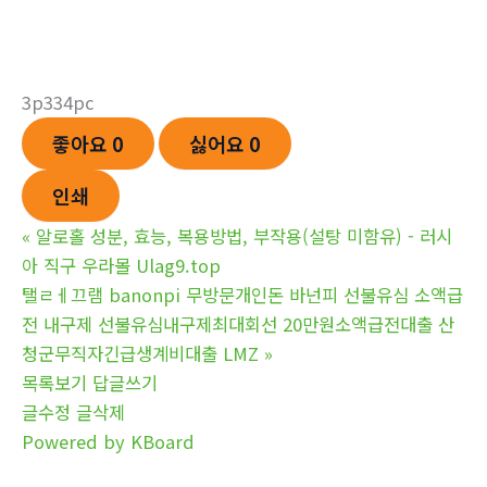
3p334pc
좋아요
0
싫어요
0
인쇄
«
알로홀 성분, 효능, 복용방법, 부작용(설탕 미함유) - 러시
아 직구 우라몰 Ulag9.top
탤ㄹㅔ끄램 banonpi 무방문개인돈 바넌피 선불유심 소액급
전 내구제 선불유심내구제최대회선 20만원소액급전대출 산
청군무직자긴급생계비대출 LMZ
»
목록보기
답글쓰기
글수정
글삭제
Powered by KBoard