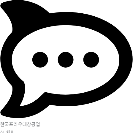
한국프라우대창공업
AI 채팅