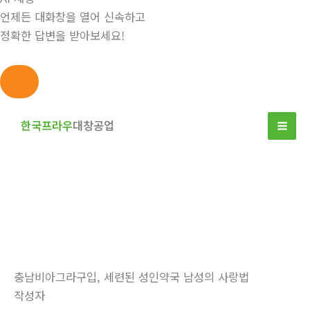
언제든 대화창을 열어 신속하고
정확한 답변을 받아보세요!
콘
텐
한국프라우
대창공업
츠
로
건
너
뛰
자유게시판
기
홈
자유게시판
충남비아그라구입, 세련된 성인약국 남성의 사랑법
작성자