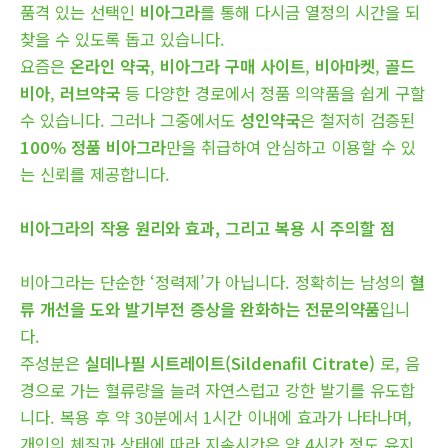
품격 있는 선택인
비아그라
를 통해 다시금 열정의 시간을 되
찾을 수 있도록 돕고 있습니다.
요즘은
온라인 약국
,
비아그라 구매 사이트
,
비아마켓
,
골드
비아
,
러브약국
등 다양한 경로에서 정품 의약품을 쉽게 구할
수 있습니다. 그러나 그중에서도
성인약국
은 철저히 검증된
100% 정품 비아그라
만을 취급하여 안심하고 이용할 수 있
는 신뢰를 제공합니다.
비아그라의 작용 원리와 효과, 그리고 복용 시 주의할 점
비아그라는 단순한 ‘정력제’가 아닙니다. 정확히는 남성의
혈
류 개선을 도와 발기부전 증상을 완화하는 전문의약품
입니
다.
주성분은
실데나필 시트레이트(Sildenafil Citrate)
로, 음
경으로 가는 혈류량을 늘려 자연스럽고 강한 발기를 유도합
니다. 복용 후 약 30분에서 1시간 이내에 효과가 나타나며,
개인의 체질과 상태에 따라 지속시간은 약 4시간 정도 유지