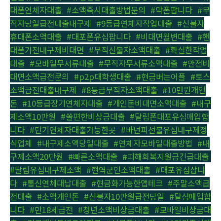
대폰연체자대출
,
#소액즉시대출방법문의
,
#막폰팝니다
,
#무
직자당일급전대출내구제
,
#9등급연체자작업대출
,
#신불자
휴대폰소액대출
,
#대포폰유심팝니다
,
#비대면월변대출
,
#핸
대폰가전내구제비대면
,
#무직신불자소액대출
,
#확실한작업
대출
,
#모바일무서류대출
,
#무직자무서류소액대출
,
#안전비
대면소액급전문의
,
#p2p대학생대출
,
#현금버는어플
,
#토스
소액급전대출내구제
,
#8등급무직자소액대출
,
#10만원개인
돈
,
#10등급장기연체자대출
,
#개인돈비대면소액대출
,
#내구
제소액10만원
,
#쏠편한비상금대출
,
#달림폰대포유심매입합
니다
,
#단기연체자대출가능한곳
,
#바넌피선불유심내구제정
식업체
,
#내구제소액당일대출
,
#연체자모바일대출방법
,
#내
구제소액20만원
,
#빠른소액대출
,
#피해회복지원금긴급대출
,
#달림유심내구제소액
,
#현역군인소액대출
,
#대포유심삽니
다
,
#통신연체대납대출
,
#현금화가능한앱테크
,
#주말소액급
전대출
,
#소액개인돈
,
#신불자10만원급전당일
,
#달심매입합
니다
,
#만18세급전
,
#청년소액비상금대출
,
#모바일비상금대