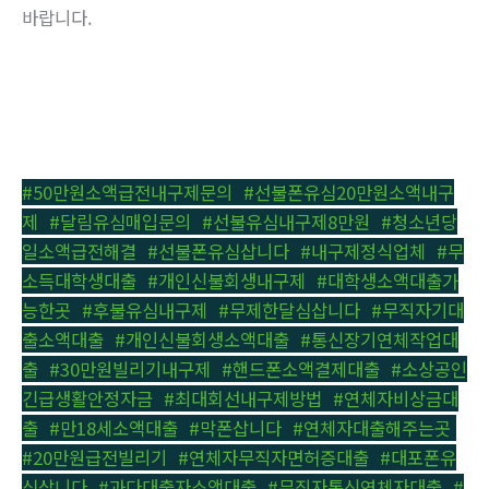
바랍니다.
#50만원소액급전내구제문의
,
#선불폰유심20만원소액내구
제
,
#달림유심매입문의
,
#선불유심내구제8만원
,
#청소년당
일소액급전해결
,
#선불폰유심삽니다
,
#내구제정식업체
,
#무
소득대학생대출
,
#개인신불회생내구제
,
#대학생소액대출가
능한곳
,
#후불유심내구제
,
#무제한달심삽니다
,
#무직자기대
출소액대출
,
#개인신불회생소액대출
,
#통신장기연체작업대
출
,
#30만원빌리기내구제
,
#핸드폰소액결제대출
,
#소상공인
긴급생활안정자금
,
#최대회선내구제방법
,
#연체자비상금대
출
,
#만18세소액대출
,
#막폰삽니다
,
#연체자대출해주는곳
,
#20만원급전빌리기
,
#연체자무직자면허증대출
,
#대포폰유
심삽니다
,
#과다대출자소액대출
,
#무직자통신연체자대출
,
#