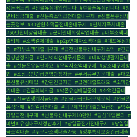
용돈버는앱
,
#선불유심매입합니다
,
#후불폰유심삽니다
,
#청
년비상금대출
,
#신분증소액급전대출내구제
,
#선불폰유심사
는곳정보
,
#30만원소액급전대출내구제
,
#연체자즉시대출
,
#50만원비상금대출
,
#군미필대학생작업대출
,
#대부소액대
출업체
,
#소액결제대출
,
#p2p연체자소액대출
,
#대포유심가
격
,
#정부소액대출내구제
,
#급전선불유심내구제소액
,
#긴급
경영안정자금
,
#인터넷회선내구제문의
,
#대학생생활자금대
출
,
#선불폰유심팔아요
,
#무직자소액내구제
,
#상조내구제방
법
,
#소상공인긴급경영안정자금
,
#무서류무방문대출
,
#대포
폰선불유심매입
,
#간편긴급자금
,
#급전대출드려요
,
#소액단
기대출
,
#긴급회복자금
,
#막폰유심매입문의
,
#소액긴급대
출
,
#전국민생계자금대출
,
#신불자급전내구제문의
,
#선불폰
유심매매
,
#당일급전대출
,
#내구제작업대출당일급전
,
#백수
당일급전내구제
,
#선불유심내구제10만원
,
#달심매입문의
,
#
바넌피유심내구제정산후기
,
#당일급전가전내구제
,
#당일입
금소액대출
,
#누구나소액대출가능
,
#정부특례보증긴급대출
,