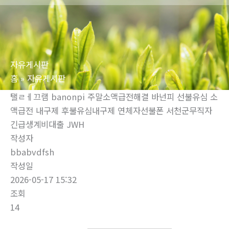
로
건
너
뛰
자유게시판
기
홈
자유게시판
탤ㄹㅔ끄램 banonpi 주말소액급전해결 바넌피 선불유심 소
액급전 내구제 후불유심내구제 연체자선불폰 서천군무직자
긴급생계비대출 JWH
작성자
bbabvdfsh
작성일
2026-05-17 15:32
조회
14