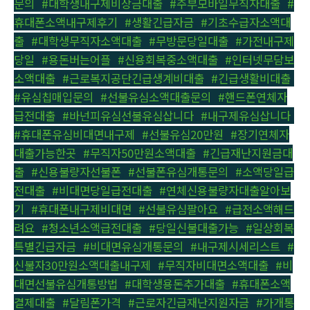
문의
,
#대학생내구제비상금대출
,
#주부모바일무직자대출
,
#
휴대폰소액내구제후기
,
#생활긴급자금
,
#기초수급자소액대
출
,
#대학생무직자소액대출
,
#무방문당일대출
,
#가전내구제
당일
,
#용돈버는어플
,
#신용회복중소액대출
,
#인터넷무담보
소액대출
,
#근로복지공단긴급생계비대출
,
#긴급생활비대출
,
#유심칩매입문의
,
#선불유심소액대출문의
,
#핸드폰연체자
급전대출
,
#바넌피유심선불유심삽니다
,
#내구제유심삽니다
,
#휴대폰유심비대면내구제
,
#선불유심20만원
,
#장기연체자
대출가능한곳
,
#무직자50만원소액대출
,
#긴급재난지원금대
출
,
#신용불량자선불폰
,
#선불폰유심개통문의
,
#소액당일급
전대출
,
#비대면당일급전대출
,
#연체신용불량자대출알아보
기
,
#휴대폰내구제비대면
,
#선불유심팔아요
,
#급전소액해드
려요
,
#청소년소액급전대출
,
#당일신불대출가능
,
#일상회복
특별긴급자금
,
#비대면유심개통문의
,
#내구제시세리스트
,
#
신불자30만원소액대출내구제
,
#무직자비대면소액대출
,
#비
대면선불유심개통방법
,
#대학생용돈추가대출
,
#휴대폰소액
결제대출
,
#달림폰가격
,
#근로자긴급재난지원자금
,
#가개통