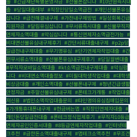
출
,
#긴급재난특별운영자금
,
#선불폰삽니다
,
#10만원즉시대
출
,
#당일대출대부
,
#직장인당일소액급전
,
#개인선불폰유심
삽니다
,
#급전해결내구제
,
#가전내구제방법
,
#일상회복긴급
지원자금
,
#달림유심삽니다
,
#무서류즉시대출
,
#신불무직자
연체자소액대출
,
#막심삽니다
,
#통신연체자소액급전가능
,
#
비대면선불유심내구제후기
,
#간단서류대출내구제
,
#p2p당
일급전내구제대출
,
#무기명유심
,
#단기연체자작업대출
,
#간
편무서류소액대출
,
#선불폰유심내구제후기
,
#당일월변대출
,
#무직자모바일소액대출
,
#kt소액급전내구제대출
,
#막심팝
니다
,
#비대면소액대출정보
,
#미필대학생작업대출
,
#대학생
비상금대출
,
#개인소액대출
,
#선불폰내구제
,
#청년긴급생활
안정자금
,
#주말선불유심내구제
,
#폰테크가개통
,
#작업대출
저신용
,
#법인소액작업대출문의
,
#타인명의유심칩매입문의
,
#가개통휴대폰내구제
,
#현금버는앱
,
#직장인연체자대출
,
#
개인돈당일급전대출
,
#폰테크정식업체후기
,
#무직자10등급
연체자공인인증서대출
,
#8등급연체자작업대출
,
#인터넷테
크추천
,
#급한돈소액대출내구제
,
#앱테크소액추천
,
#무조건