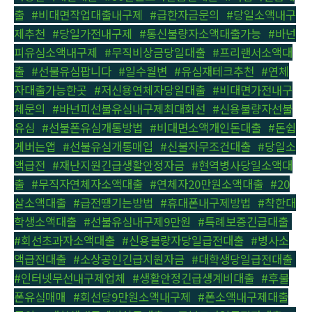
출
,
#비대면작업대출내구제
,
#급한자금문의
,
#당일소액내구
제추천
,
#당일가전내구제
,
#통신불량자소액대출가능
,
#바넌
피유심소액내구제
,
#무직비상금당일대출
,
#프리랜서소액대
출
,
#선불유심팝니다
,
#일수월변
,
#유심재테크추천
,
#연체
자대출가능한곳
,
#저신용연체자당일대출
,
#비대면가전내구
제문의
,
#바넌피선불유심내구제최대회선
,
#신용불량자선불
유심
,
#선불폰유심개통방법
,
#비대면소액개인돈대출
,
#돈쉽
게버는앱
,
#선불유심개통매입
,
#신불자무조건대출
,
#당일소
액급전
,
#재난지원긴급생활안정자금
,
#현역병사당일소액대
출
,
#무직자연체자소액대출
,
#연체자20만원소액대출
,
#20
살소액대출
,
#급전땡기는방법
,
#휴대폰내구제방법
,
#착한대
학생소액대출
,
#선불유심내구제9만원
,
#특례보증긴급대출
,
#회선초과자소액대출
,
#신용불량자당일급전대출
,
#병사소
액급전대출
,
#소상공인긴급지원자금
,
#대학생당일급전대출
,
#인터넷무선내구제업체
,
#생활안정긴급생계비대출
,
#후불
폰유심매매
,
#회선당9만원소액내구제
,
#폰소액내구제대출