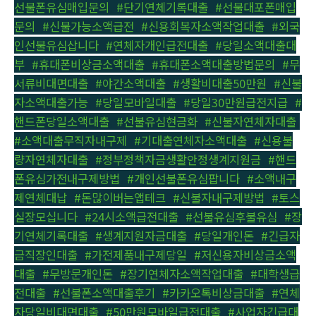
선불폰유심매입문의
,
#단기연체기록대출
,
#선불대포폰매입
문의
,
#신불가능소액급전
,
#신용회복자소액작업대출
,
#외국
인선불유심삽니다
,
#연체자개인급전대출
,
#당일소액대출대
부
,
#휴대폰비상금소액대출
,
#휴대폰소액대출방법문의
,
#무
서류비대면대출
,
#야간소액대출
,
#생활비대출50만원
,
#신불
자소액대출가능
,
#당일모바일대출
,
#당일30만원급전지급
,
#
핸드폰당일소액대출
,
#선불유심현금화
,
#신불자연체자대출
,
#소액대출무직자내구제
,
#기대출연체자소액대출
,
#신용불
량자연체자대출
,
#정부정책자금생활안정생계지원금
,
#핸드
폰유심가전내구제방법
,
#개인선불폰유심팝니다
,
#소액내구
제연체대납
,
#돈많이버는앱테크
,
#신불자내구제방법
,
#토스
실장모십니다
,
#24시소액급전대출
,
#선불유심후불유심
,
#장
기연체기록대출
,
#생계지원자금대출
,
#당일개인돈
,
#긴급자
금직장인대출
,
#가전제품내구제당일
,
#저신용자비상금소액
대출
,
#무방문개인돈
,
#장기연체자소액작업대출
,
#대학생급
전대출
,
#선불폰소액대출후기
,
#카카오톡비상금대출
,
#연체
자당일비대면대출
,
#50만원모바일급전대출
,
#사업자긴급대