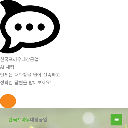
한국프라우대창공업
AI 채팅
언제든 대화창을 열어 신속하고
정확한 답변을 받아보세요!
콘
텐
한국프라우
대창공업
츠