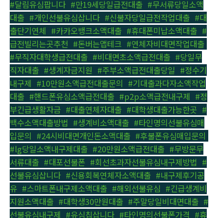
#달림유심팝니다
,
#만19세당일급전대출
,
#무서류당일소액
대출
,
#개인선불유심삽니다
,
#신불자당일급전작업대출
,
#대
출단기연체
,
#카카오뱅크소액대출
,
#휴대폰미납소액대출
,
#
급전빌리는곳추천
,
#돈버는앱테크
,
#연체자비대면작업대출
,
#무직자대학생급전대출
,
#비대면초소액급전대출
,
#당일무
직자대출
,
#생계자금지원
,
#주부소액급전대출당일
,
#정수기
내구제
,
#10만원소액급전대출문의
,
#기대출과다자소액작업
대출
,
#핸드폰유심소액급전대출
,
#p2p소액급전내구제
,
#정
부긴급생활자금
,
#대출연체자대출
,
#대학생대출가능한곳
,
#
백수소액대출방법
,
#생계비소액대출
,
#타인명의선불유심매
입문의
,
#24시비대면개인돈소액대출
,
#후불폰유심매입문의
,
#lg당일소액내구제대출
,
#20만원소액급전대출
,
#무방문무
서류대출
,
#대포선불폰
,
#회선초과자선불유심내구제방법
,
#
선불유심삽니다
,
#신용회복연체자소액대출
,
#내구제후기공
유
,
#스마트폰내구제소액대출
,
#해외선불유심
,
#긴급생계비
지원소액대출
,
#대학생30만원대출
,
#주말당일비대면대출
,
#
선불유심내구제
,
#유심칩삽니다
,
#타인명의선불폰가격
,
#휴