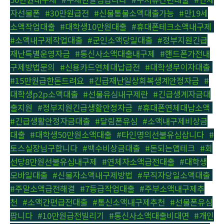
자선불폰
,
#30만원급전
,
#신불통불소액대출가능
,
#만19세
소액작업대출
,
#대학생10만원대출
,
#휴대폰테크소액내구제
,
#소액내구제작업대출
,
#군인소액당일대출
,
#정부지원긴급
재난특별운영자금
,
#통신사소액대출내구제
,
#핸드폰가전내
구제방법문의
,
#신용카드연체대납급전
,
#대학생무이자대출
,
#15만원급한돈드려요
,
#긴급재난일상회복생계안정자금
,
#
대학생p2p소액대출
,
#선불유심내구제란
,
#긴급생계자금대
출지원
,
#정부지원긴급생활안정자금
,
#휴대폰연체대납소액
,
#긴급생활안정자금대출
,
#달림폰유심
,
#소액내구제비상금
대출
,
#대학생50만원소액대출
,
#타인명의선불유심삽니다
,
#
토스실장님구합니다
,
#백수비상금대출
,
#돈되는앱테크
,
#회
선당8만원선불유심내구제
,
#연체자소액급전대출
,
#대학생
모바일대출
,
#신불자소액내구제방법
,
#무직자당일소액대출
,
#주말소액급전해결
,
#7등급작업대출
,
#주부소액내구제추
천
,
#소액간편급전대출
,
#통신소액내구제추천
,
#선불폰유심
팝니다
,
#10만원급전빌리기
,
#통신사소액대출비대면
,
#개인