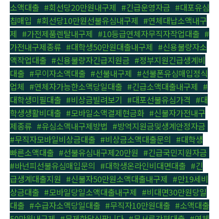
소액대출
,
#회선당20만원내구제
,
#긴급운영자금
,
#대포유심
칩매입
,
#회선당10만원선불유심내구제
,
#연체대납소액내구
제
,
#가전제품렌탈내구제
,
#10등급연체자무직자작업대출
,
#
가전내구제종류
,
#대학생50만원대출내구제
,
#신용불량자소
액작업대출
,
#신용불량자긴급지원금
,
#정부지원긴급생계비
대출
,
#무이자소액대출
,
#선불내구제
,
#선불폰유심매입정식
업체
,
#연체자가능한소액당일대출
,
#긴급소액대출내구제
,
#
대학생미필대출
,
#비상금빌려보기
,
#대포선불유심가격
,
#대
학생생활비대출
,
#모바일소액결제현금화
,
#신불자가전내구
제종류
,
#유심소액내구제방법
,
#방역지원금및생계안정자금
,
#무직자모바일비상금대출
,
#비상금소액대출문의
,
#대학생
빠른소액대출
,
#선불유심내구제20만원
,
#긴급국민지원자금
,
#바넌피선불유심매입문의
,
#대학생온라인비대면대출
,
#긴
급생계대출지원
,
#신불자50만원소액대출내구제
,
#만19세비
상금대출
,
#모바일당일소액대출내구제
,
#비대면30만원당일
대출
,
#수급자소액당일대출
,
#무직자10만원대출
,
#소액대출
50만원내구제
,
#무제한달심팝니다
,
#무서류간편대출
,
#연체