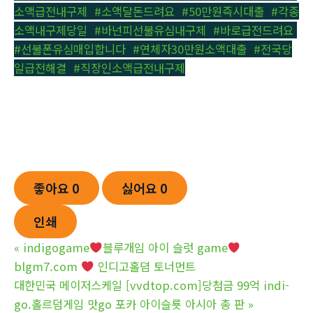
소액급전내구제
,
#소액달돈드려요
,
#50만원즉시대출
,
#각종
소액내구제당일
,
#바넌피선불유심내구제
,
#바로급전드려요
,
#선불폰유심매입합니다
,
#연체자30만원소액대출
,
#전국당
일급전해결
,
#직장인소액급전내구제
좋아요
0
싫어요
0
인쇄
«
indigogame
블루개임 아이 슬럿 game
blgm7.com
인디­고홀뎜 토너먼트
대한민국 메이저스케일 [vvdtop.com]당첨금 99억 indi­
go.홀르덤게­임 맛go 포카 아이슬룟 아시아 총 판
»