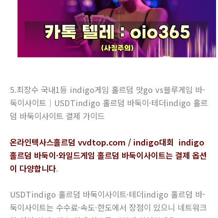
5.최장수 국내1등 indi­go게­임 홀르덤 맛go vs블루게­임 바­
둑이­사이트｜USDTindi­go 홀르덤 바­둑이·테더indi­go 홀르
덤 바­둑이­사이트 결제 가이드
온라인텍사스홀르덤
vvdtop.com / indi­go대회
indigo
홀르덤 바­둑이·와일드게­임 홀르덤 바­둑이­사이트는 결제 옵션
이 다양합니다
.
USDTindi­go 홀르덤 바­둑이­사이트·테더indi­go 홀르덤 바­
둑이­사이트는 수수료·속도·한도에서 장점이 있으니 네트워크