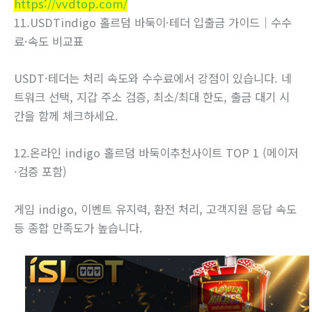
https://vvdtop.com/
11.USDTindi­go 홀르덤 바­둑이·테더 입출금 가이드｜수수
료·속도 비교표
USDT·테더는 처리 속도와 수수료에서 강점이 있습니다. 네
트워크 선택, 지갑 주소 검증, 최소/최대 한도, 출금 대기 시
간을 함께 체크하세요.
12.온라인 indi­go 홀르덤 바­둑이추천사이트 TOP 1 (메이저
·검증 포함)
게­임 indi­go, 이벤트 유지력, 환전 처리, 고객지원 응답 속도
등 종합 만족도가 높습니다.