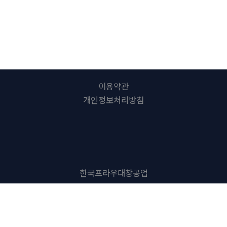
이용약관
개인정보처리방침
한국프라우대창공업
회사명: 한국프라우대창공업 대표자: 이세원 사업자등록번호:123-45-
67890
주소: 34359 대전 대덕구 아리랑로 111 (읍내동) 전화: 042-621-1427 팩
스: 042-636-7211 이메일: hkplough@hanmail.net