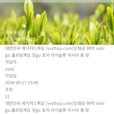
로
건
너
뛰
자유게시판
기
홈
자유게시판
대한민국 메이저스케일 [vvdtop.com]당첨금 99억 indi­
go.홀르덤게­임 맛go 포카 아이슬룟 아시아 총 판
작성자
vsds
작성일
2026-05-17 15:49
조회
11
대한민국 메이저스케일 [vvdtop.com]당첨금 99억 indi­
go.홀르덤게­임 맛go 포카 아이슬룟 아시아 총 판