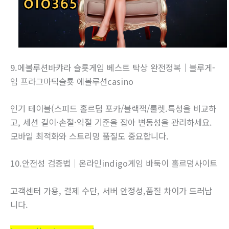
9.에볼루션바캬라 슬룟게­임 베스트 탁상 완전정복｜블루게­
임 프라그마틱슬룟 에볼루션casino
인기 테이블(스피드 홀르덤 포카/블랙잭/룰렛.특성을 비교하
고, 세션 길이·손절·익절 기준을 잡아 변동성을 관리하세요.
모바일 최적화와 스트리밍 품질도 중요합니다.
10.안전성 검증법｜온라인indi­go게­임 바­둑이 홀르덤­사이트
고객센터 가용, 결제 수단, 서버 안정성,품질 차이가 드러납
니다.