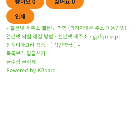
좋아요
0
싫어요
0
인쇄
«
헬븐넷 새주소 헬븐넷 막힘 (막히지않은 주소 이용방법) -
헬븐넷 막힘 해결 방법 - 헬븐넷 새주소 - gpfqmsspt
정품비아그라 정품 - [ 성인약국 ]
»
목록보기
답글쓰기
글수정
글삭제
Powered by KBoard