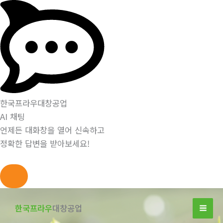
한국프라우대창공업
AI 채팅
언제든 대화창을 열어 신속하고
정확한 답변을 받아보세요!
콘
텐
한국프라우
대창공업
츠