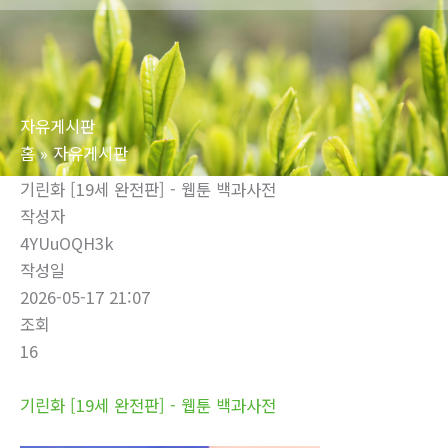
로
건
너
뛰
자유게시판
기
홈
자유게시판
기린화 [19세 완전판] - 웹툰 백과사전
작성자
4YUuOQH3k
작성일
2026-05-17 21:07
조회
16
기린화 [19세 완전판] - 웹툰 백과사전