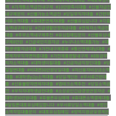
격
,
#가개통소액급전내구제
,
#10만원즉시대출
,
#신불자급전
내구제문의
,
#신불가능소액급전
,
#당일무직자대출
,
#간편무
서류소액대출
,
#휴대폰연체자대출
,
#선불유심삽니다
,
#각종
소액내구제당일
,
#긴급생활안정자금대출
,
#연체자소액급전
대출
,
#주부소액내구제추천
,
#유심칩매입문의
,
#선불유심내
구제8만원
,
#긴급국민지원자금
,
#누구나소액대출가능
,
#대
학생생활자금대출
,
#가전내구제종류
,
#통신연체대납대출
,
#
연체자무직자면허증대출
,
#가전제품렌탈내구제
,
#8등급무
직자소액대출
,
#대학생미필대출
,
#긴급자금직장인대출
,
#당
일월변대출
,
#비대면30만원당일대출
,
#저신용자비상금소액
대출
,
#대학생p2p소액대출
,
#당일개인돈
,
#무서류간편대
출
,
#신용불량자연체자대출
,
#앱테크소액추천
,
#당일소액급
전
,
#무직자대학생급전대출
,
#소상공인긴급경영안정자금
,
#
대학생30만원대출
,
#후불폰유심매매
,
#휴대폰소액결제대출
,
#달림폰대포유심매입합니다
,
#무서류당일소액대출
,
#법인
소액작업대출문의
,
#대포유심칩매입
,
#방역지원금및생계안