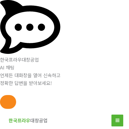
한국프라우대창공업
AI 채팅
언제든 대화창을 열어 신속하고
정확한 답변을 받아보세요!
콘
텐
한국프라우
대창공업
츠