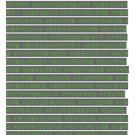
내구제추천
,
#30만원소액급전대출내구제
,
#선불폰유심내구
제후기
,
#선불유심팝니다
,
#무직자무서류소액대출
,
#선불폰
유심매입정식업체
,
#폰테크가개통
,
#전국민생계자금대출
,
#
선불폰유심삽니다
,
#핸드폰유심소액급전대출
,
#탬스뷰선불
유심내구제최대회선
,
#대학생50만원대출내구제
,
#생계비소
액대출
,
#탬스뷰유심내구제정산후기
,
#휴대폰비상금소액대
출
,
#장기연체자대출가능한곳
,
#대포폰유심삽니다
,
#타인명
의선불유심매입문의
,
#청소년소액급전대출
,
#청년소액비상
금대출
,
#선불유심개통매입
,
#무방문무서류대출
,
#무직자50
만원소액대출
,
#바로급전드려요
,
#무서류비대면대출
,
#비대
면선불유심개통방법
,
#휴대폰내구제비대면
,
#돈되는앱테크
,
#타인명의선불유심삽니다
,
#가전내구제방법
,
#주말소액급
전대출
,
#근로자긴급재난지원자금
,
#비대면월변대출
,
#신용
카드연체대납급전
,
#토스소액급전대출내구제
,
#돈쉽게버는
앱
,
#개인신불회생소액대출
,
#생계자금지원
,
#달림유심팝니
다
,
#일상회복긴급지원자금
,
#수급자소액당일대출
,
#신불자
50만원소액대출내구제
,
#소액내구제연체대납
,
#대포유심가