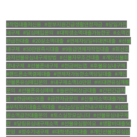
#작업대출저신용
,
#정부지원긴급생활안정자금
,
#당일가전
내구제
,
#달심매입문의
,
#대학생소액대출가능한곳
,
#소액간
편급전대출
,
#20살소액대출
,
#연체자당일비대면대출
,
#선불
내구제
,
#50만원즉시대출
,
#9등급연체자작업대출
,
#회선초
과자선불유심내구제방법
,
#신불자무조건대출
,
#개인신불회
생내구제
,
#선불폰내구제
,
#현금버는앱
,
#후불유심내구제
,
#핸드폰소액결제대출
,
#연체자가능한소액당일대출
,
#개인
선불폰유심매입문의
,
#내구제소액10만원
,
#비대면유심개통
문의
,
#선불폰유심매매
,
#쏠편한비상금대출
,
#간편긴급자
금
,
#현금버는어플
,
#급한자금문의
,
#신불자소액대출가능
,
#무직자기대출소액대출
,
#p2p당일급전내구제대출
,
#10만
원소액급전대출문의
,
#토스실장모십니다
,
#선불유심내구제
란
,
#달림유심내구제소액
,
#선불유심팔아요
,
#생활비대출50
만원
,
#정수기내구제
,
#대학생급전대출
,
#개인선불폰유심삽