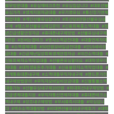
류무방문대출
,
#유심재테크추천
,
#유심칩삽니다
,
#대포선불
유심가격
,
#생계지원자금대출
,
#무기명유심
,
#통신장기연체
작업대출
,
#개인선불유심삽니다
,
#회선당8만원선불유심내
구제
,
#탬스뷰선불유심매입문의
,
#신용회복중소액대출
,
#청
년긴급생활안정자금
,
#휴대폰내구제방법
,
#선불유심내구제
9만원
,
#돈버는앱테크
,
#병사소액급전대출
,
#대출연체자대
출
,
#소액결제대출
,
#50만원모바일급전대출
,
#만19세비상
금대출
,
#긴급재난일상회복생계안정자금
,
#야간소액대출
,
#
신용회복자소액작업대출
,
#선불폰유심팔아요
,
#대학생무이
자대출
,
#대학생용돈추가대출
,
#신용불량자소액작업대출
,
#
가개통휴대폰내구제
,
#소액대출무직자내구제
,
#핸드폰가전
내구제방법문의
,
#무직자모바일비상금대출
,
#신불통불소액
대출가능
,
#선불유심내구제20만원
,
#최대회선내구제방법
,
#
긴급생계대출지원
,
#무직자통신연체자대출
,
#휴대폰테크소
액내구제
,
#상조내구제방법
,
#무서류즉시대출
,
#막심삽니
다
,
#백수소액대출방법
,
#비대면선불유심내구제후기
,
#대학