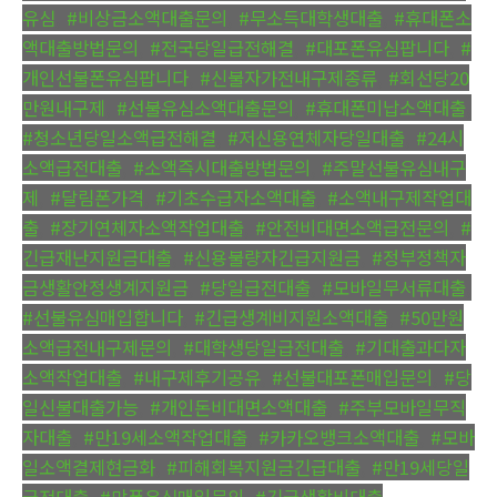
유심
,
#비상금소액대출문의
,
#무소득대학생대출
,
#휴대폰소
액대출방법문의
,
#전국당일급전해결
,
#대포폰유심팝니다
,
#
개인선불폰유심팝니다
,
#신불자가전내구제종류
,
#회선당20
만원내구제
,
#선불유심소액대출문의
,
#휴대폰미납소액대출
,
#청소년당일소액급전해결
,
#저신용연체자당일대출
,
#24시
소액급전대출
,
#소액즉시대출방법문의
,
#주말선불유심내구
제
,
#달림폰가격
,
#기초수급자소액대출
,
#소액내구제작업대
출
,
#장기연체자소액작업대출
,
#안전비대면소액급전문의
,
#
긴급재난지원금대출
,
#신용불량자긴급지원금
,
#정부정책자
금생활안정생계지원금
,
#당일급전대출
,
#모바일무서류대출
,
#선불유심매입합니다
,
#긴급생계비지원소액대출
,
#50만원
소액급전내구제문의
,
#대학생당일급전대출
,
#기대출과다자
소액작업대출
,
#내구제후기공유
,
#선불대포폰매입문의
,
#당
일신불대출가능
,
#개인돈비대면소액대출
,
#주부모바일무직
자대출
,
#만19세소액작업대출
,
#카카오뱅크소액대출
,
#모바
일소액결제현금화
,
#피해회복지원금긴급대출
,
#만19세당일
급전대출
,
#막폰유심매입문의
,
#긴급생활비대출