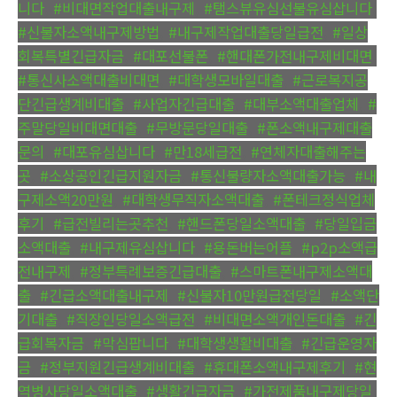
니다
,
#비대면작업대출내구제
,
#탬스뷰유심선불유심삽니다
,
#신불자소액내구제방법
,
#내구제작업대출당일급전
,
#일상
회복특별긴급자금
,
#대포선불폰
,
#핸대폰가전내구제비대면
,
#통신사소액대출비대면
,
#대학생모바일대출
,
#근로복지공
단긴급생계비대출
,
#사업자긴급대출
,
#대부소액대출업체
,
#
주말당일비대면대출
,
#무방문당일대출
,
#폰소액내구제대출
문의
,
#대포유심삽니다
,
#만18세급전
,
#연체자대출해주는
곳
,
#소상공인긴급지원자금
,
#통신불량자소액대출가능
,
#내
구제소액20만원
,
#대학생무직자소액대출
,
#폰테크정식업체
후기
,
#급전빌리는곳추천
,
#핸드폰당일소액대출
,
#당일입금
소액대출
,
#내구제유심삽니다
,
#용돈버는어플
,
#p2p소액급
전내구제
,
#정부특례보증긴급대출
,
#스마트폰내구제소액대
출
,
#긴급소액대출내구제
,
#신불자10만원급전당일
,
#소액단
기대출
,
#직장인당일소액급전
,
#비대면소액개인돈대출
,
#긴
급회복자금
,
#막심팝니다
,
#대학생생활비대출
,
#긴급운영자
금
,
#정부지원긴급생계비대출
,
#휴대폰소액내구제후기
,
#현
역병사당일소액대출
,
#생활긴급자금
,
#가전제품내구제당일
,