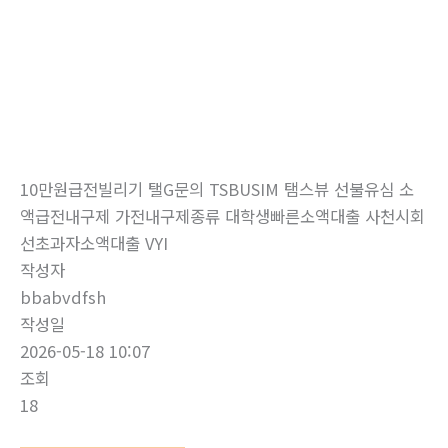
로
건
너
뛰
자유게시판
기
홈
자유게시판
10만원급전빌리기 탤G문의 TSBUSIM 탬스뷰 선불유심 소
액급전내구제 가전내구제종류 대학생빠른소액대출 사천시회
선초과자소액대출 VYI
작성자
bbabvdfsh
작성일
2026-05-18 10:07
조회
18