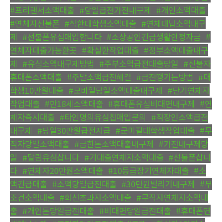
#프리랜서소액대출
,
#당일급전가전내구제
,
#개인소액대출
,
#연체자선불폰
,
#착한대학생소액대출
,
#연체대납소액내구
제
,
#선불폰유심매입합니다
,
#소상공인긴급생활안정자금
,
#
연체자대출가능한곳
,
#확실한작업대출
,
#정부소액대출내구
제
,
#유심소액내구제방법
,
#주부소액급전대출당일
,
#신불자
휴대폰소액대출
,
#주말소액급전해결
,
#급전땡기는방법
,
#대
학생10만원대출
,
#모바일당일소액대출내구제
,
#단기연체자
작업대출
,
#만18세소액대출
,
#휴대폰유심비대면내구제
,
#연
체자즉시대출
,
#타인명의유심칩매입문의
,
#직장인소액급전
내구제
,
#당일30만원급전지급
,
#군미필대학생작업대출
,
#무
직자당일소액대출
,
#급한돈소액대출내구제
,
#가전내구제당
일
,
#달림유심삽니다
,
#기대출연체자소액대출
,
#선불폰삽니
다
,
#연체자20만원소액대출
,
#10등급장기연체자대출
,
#소
액긴급대출
,
#소액당일급전대출
,
#30만원빌리기내구제
,
#무
조건소액대출
,
#회선초과자소액대출
,
#무직자연체자소액대
출
,
#개인돈당일급전대출
,
#비대면당일급전대출
,
#휴대폰연