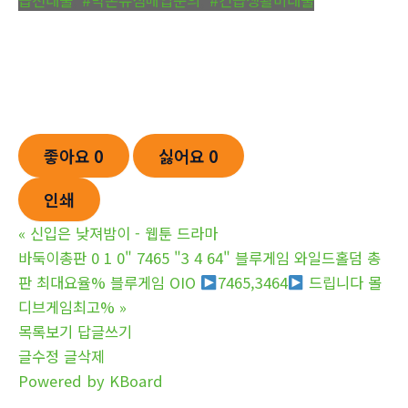
좋아요
0
싫어요
0
인쇄
«
신입은 낮져밤이 - 웹툰 드라마
바둑이총판 0 1 0" 7465 "3 4 64" 블루게임 와일드홀덤 총
판 최대요율% 블루게임 OIO
7465,3464
드립니다 몰
디브게임최고%
»
목록보기
답글쓰기
글수정
글삭제
Powered by KBoard