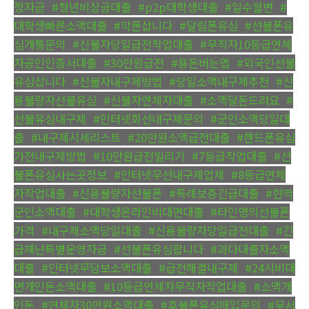
정자금
,
#청년비상금대출
,
#p2p대학생대출
,
#일수월변
,
#
대학생빠른소액대출
,
#막폰삽니다
,
#달림폰유심
,
#선불폰유
심개통문의
,
#신불자당일급전작업대출
,
#무직자10등급연체
자공인인증서대출
,
#30만원급전
,
#용돈버는앱
,
#외국인선불
유심삽니다
,
#신불자내구제방법
,
#당일소액내구제추천
,
#신
용불량자선불유심
,
#신불자연체자대출
,
#소액달돈드려요
,
#
선불유심내구제
,
#인터넷회선내구제문의
,
#군인소액당일대
출
,
#내구제시세리스트
,
#20만원소액급전대출
,
#핸드폰유심
가전내구제방법
,
#10만원급전빌리기
,
#7등급작업대출
,
#선
불폰유심사는곳정보
,
#인터넷무선내구제업체
,
#8등급연체
자작업대출
,
#신용불량자선불폰
,
#특례보증긴급대출
,
#현역
군인소액대출
,
#대학생온라인비대면대출
,
#타인명의선불폰
가격
,
#내구제소액당일대출
,
#신용불량자당일급전대출
,
#긴
급재난특별운영자금
,
#선불폰유심팝니다
,
#과다대출자소액
대출
,
#인터넷무담보소액대출
,
#급전해결내구제
,
#24시비대
면개인돈소액대출
,
#10등급연체자무직자작업대출
,
#소액개
인돈
,
#연체자30만원소액대출
,
#후불폰유심매입문의
,
#무서