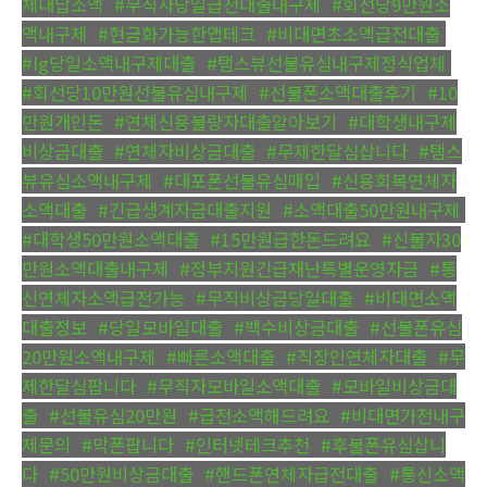
체대납소액
,
#무직자당일급전대출내구제
,
#회선당9만원소
액내구제
,
#현금화가능한앱테크
,
#비대면초소액급전대출
,
#lg당일소액내구제대출
,
#탬스뷰선불유심내구제정식업체
,
#회선당10만원선불유심내구제
,
#선불폰소액대출후기
,
#10
만원개인돈
,
#연체신용불량자대출알아보기
,
#대학생내구제
비상금대출
,
#연체자비상금대출
,
#무제한달심삽니다
,
#탬스
뷰유심소액내구제
,
#대포폰선불유심매입
,
#신용회복연체자
소액대출
,
#긴급생계자금대출지원
,
#소액대출50만원내구제
,
#대학생50만원소액대출
,
#15만원급한돈드려요
,
#신불자30
만원소액대출내구제
,
#정부지원긴급재난특별운영자금
,
#통
신연체자소액급전가능
,
#무직비상금당일대출
,
#비대면소액
대출정보
,
#당일모바일대출
,
#백수비상금대출
,
#선불폰유심
20만원소액내구제
,
#빠른소액대출
,
#직장인연체자대출
,
#무
제한달심팝니다
,
#무직자모바일소액대출
,
#모바일비상금대
출
,
#선불유심20만원
,
#급전소액해드려요
,
#비대면가전내구
제문의
,
#막폰팝니다
,
#인터넷테크추천
,
#후불폰유심삽니
다
,
#50만원비상금대출
,
#핸드폰연체자급전대출
,
#통신소액