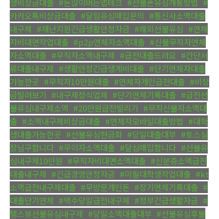
생비상금대출
,
#돈많이버는앱테크
,
#선불폰유심개통방법
,
#
카카오톡비상금대출
,
#달림유심매입문의
,
#통신사소액대출
내구제
,
#재난지원긴급생활안정자금
,
#해외선불유심
,
#연체
자비대면작업대출
,
#p2p연체자소액대출
,
#신불무직자연체
자소액대출
,
#무직자소액내구제
,
#급전대출드려요
,
#간단서
류대출내구제
,
#생활안정긴급생계비대출
,
#단기연체자대출
가능한곳
,
#무직자10만원대출
,
#연체자개인급전대출
,
#비상
금빌려보기
,
#내구제정식업체
,
#단기연체기록대출
,
#급전선
불유심내구제소액
,
#20만원급전빌리기
,
#무직신불자소액대
출
,
#소액내구제비상금대출
,
#연체자모바일대출방법
,
#대학
생대출가능한곳
,
#선불유심현금화
,
#당일대출대부
,
#토스실
장님구합니다
,
#무이자소액대출
,
#달심매입합니다
,
#선불유
심내구제10만원
,
#무직자비대면소액대출
,
#신분증소액급전
대출내구제
,
#긴급경영안정자금
,
#미필대학생작업대출
,
#kt
소액급전내구제대출
,
#무방문개인돈
,
#장기연체기록대출
,
#
대출단기연체
,
#백수당일급전내구제
,
#정부긴급생활자금
,
#
탬스뷰선불유심내구제
,
#당일소액대출대부
,
#선불유심후불