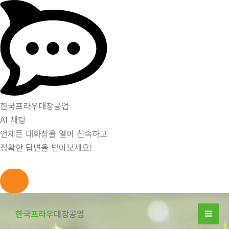
한국프라우대창공업
AI 채팅
언제든 대화창을 열어 신속하고
정확한 답변을 받아보세요!
콘
텐
한국프라우
대창공업
츠