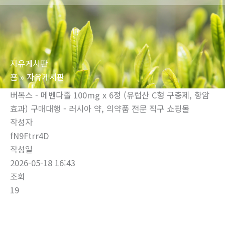
로
건
너
뛰
자유게시판
기
홈
자유게시판
버목스 - 메벤다졸 100mg x 6정 (유럽산 C형 구충제, 항암
효과) 구매대행 - 러시아 약, 의약품 전문 직구 쇼핑몰
작성자
fN9Ftrr4D
작성일
2026-05-18 16:43
조회
19