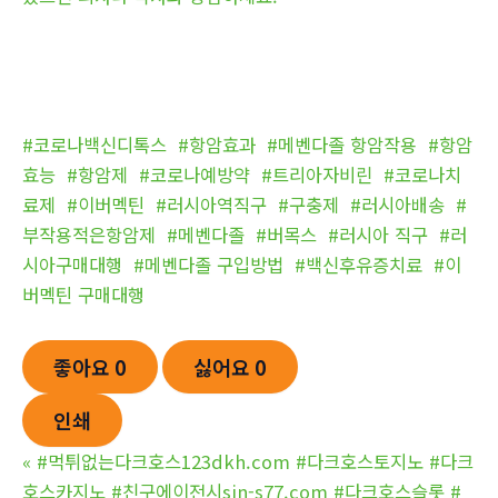
#코로나백신디톡스
#항암효과
#메벤다졸 항암작용
#항암
효능
#항암제
#코로나예방약
#트리아자비린
#코로나치
료제
#이버멕틴
#러시아역직구
#구충제
#러시아배송
#
부작용적은항암제
#메벤다졸
#버목스
#러시아 직구
#러
시아구매대행
#메벤다졸 구입방법
#백신후유증치료
#이
버멕틴 구매대행
좋아요
0
싫어요
0
인쇄
«
#먹튀없는다크호스123dkh.com #다크호스토지노 #다크
호스카지노 #친구에이전시sin-s77.com #다크호스슬롯 #