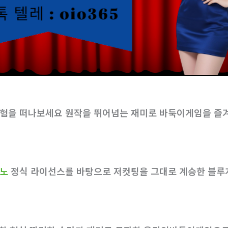
모험을 떠나보세요 원작을 뛰어넘는 재미로 바둑이게임을 즐
 노
정식 라이선스를 바탕으로 저컷팅을 그대로 계승한 블루