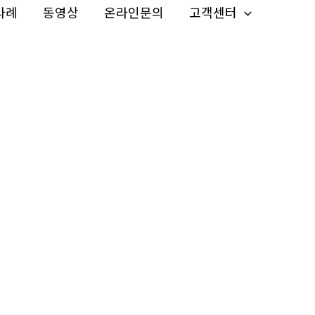
사례
동영상
온라인문의
고객센터