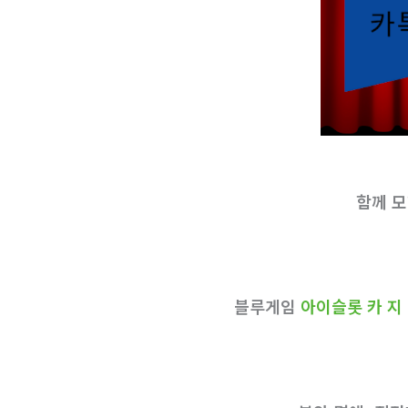
함께 
블루게임
아이슬롯 카 지