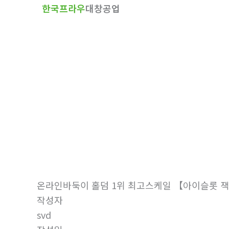
한국프라우
대창공업
텐
츠
로
건
너
뛰
기
자유게시판
홈
자유게시판
온라인바둑이 홀덤 1위 최고스케일 【아이슬롯 잭
작성자
svd