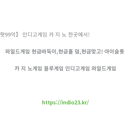
팟99억】 인디고게임 카 지 노 한곳에서!
와일드게임 현금바둑이,현금홀 덤,현금맞고! 아이슬롯
카 지 노게임 블루게임 인디고게임 와일드게임
https://indio23.kr/