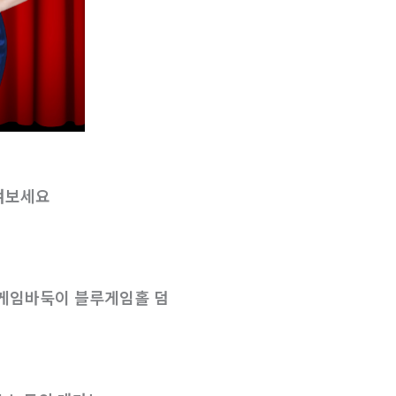
겨보세요
게임바둑이 블루게임홀 덤