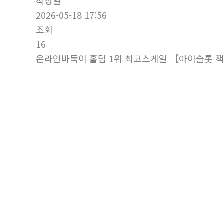
작성일
2026-05-18 17:56
조회
16
온라인바둑이 홀덤 1위 최고스케일 【아이슬롯 잭