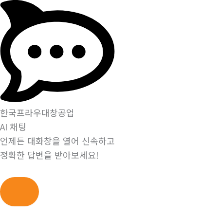
한국프라우대창공업
AI 채팅
언제든 대화창을 열어 신속하고
정확한 답변을 받아보세요!
콘