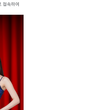
로 접속하여