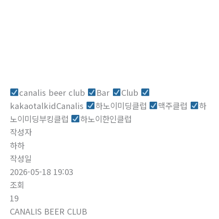
로
건
너
뛰
자유게시판
기
홈
자유게시판
canalis beer club
Bar
Club
kakaotalkidCanalis
하노이미딩클럽
맥주클럽
하
노이미딩부킹클럽
하노이한인클럽
작성자
하하
작성일
2026-05-18 19:03
조회
19
CANALIS BEER CLUB