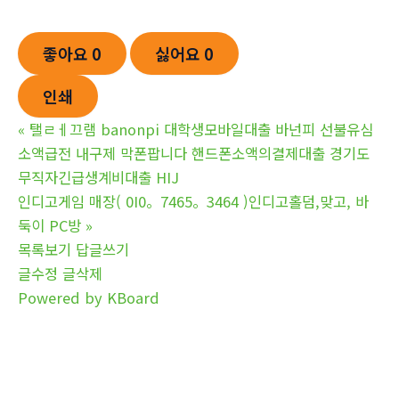
좋아요
0
싫어요
0
인쇄
«
탤ㄹㅔ끄램 banonpi 대학생모바일대출 바넌피 선불유심
소액급전 내구제 막폰팝니다 핸드폰소액의결제대출 경기도
무직자긴급생계비대출 HIJ
인디고게임 매장( 0I0。7465。3464 )인디고홀덤,맞고, 바
둑이 PC방
»
목록보기
답글쓰기
글수정
글삭제
Powered by KBoard