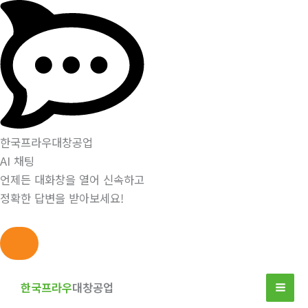
한국프라우대창공업
AI 채팅
언제든 대화창을 열어 신속하고
정확한 답변을 받아보세요!
콘
텐
한국프라우
대창공업
츠