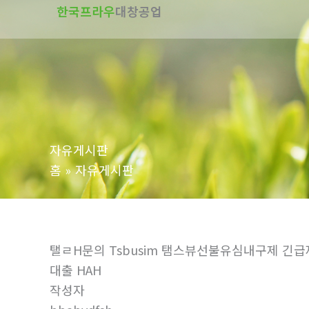
한국프라우
대창공업
텐
츠
로
건
너
뛰
기
자유게시판
홈
자유게시판
탤ㄹH문의 Tsbusim 탬스뷰선불유심내구제
대출 HAH
작성자