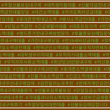
,
#주말선불유심내구제
,
#대학생미필대출
,
#신불자급전내
소액급전대출당일
,
#야간소액대출
,
#카카오톡비상금대출
,
#
작업대출
,
#휴대폰연체대납소액
,
#병사소액급전대출
,
#가전
기
,
#당일소액급전
,
#긴급생활비대출
,
#대포유심가격
,
#법
소액대출
,
#핸드폰가전내구제방법문의
,
#후불폰유심매입문
급전내구제대출
,
#가전내구제당일
,
#만19세비상금대출
,
#정
당일소액급전해결
,
#현역군인소액대출
,
#신불무직자연체자
소액대출
,
#대학생무이자대출
,
#무직자기대출소액대출
,
#
다
,
#무직자무서류소액대출
,
#회선당20만원내구제
,
#저신
금대출
,
#선불유심내구제20만원
,
#휴대폰소액결제대출
,
#
국당일급전해결
,
#신불가능소액급전
,
#긴급소액대출내구제
,
터넷무선내구제업체
,
#급전빌리는곳추천
,
#연체자개인급전
소액내구제대출문의
,
#선불유심후불유심
,
#당일입금소액대출
터넷테크추천
,
#기대출과다자소액작업대출
,
#정부긴급생활
심내구제후기
,
#주말당일비대면대출
,
#선불유심매입합니다