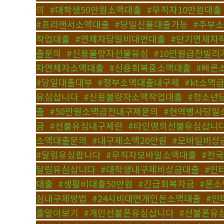
의
,
#대학생50만원소액대출
,
#무직자10만원대출
#프리랜서소액대출
,
#당일신불대출가능
,
#주부
작업대출
,
#연체자당일비대면대출
,
#단기연체자
출문의
,
#신용불량자선불유심
,
#10만원급전빌리
자연체자소액대출
,
#신용회복중소액대출
,
#빠른
#당일대출대부
,
#정부소액대출내구제
,
#kt소액
유심삽니다
,
#신용불량자소액작업대출
,
#청소년
출
,
#50만원소액급전내구제문의
,
#현역병사당일
금
,
#선불유심내구제란
,
#타인명의선불유심삽니
소액대출문의
,
#내구제소액20만원
,
#모바일비상
#달림유심팝니다
,
#무직자모바일소액대출
,
#전
달림유심삽니다
,
#대학생내구제비상금대출
,
#인
대출
,
#생활비대출50만원
,
#긴급회복자금
,
#폰
심내구제방법
,
#24시비대면개인돈소액대출
,
#인
출알아보기
,
#개인선불폰유심삽니다
,
#선불폰유