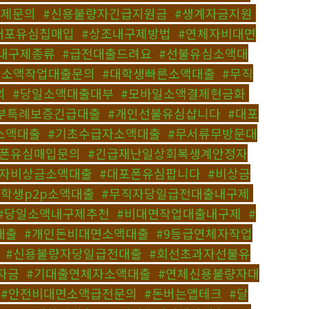
구제문의
,
#신용불량자긴급지원금
,
#생계자금지원
,
대포유심칩매입
,
#상조내구제방법
,
#연체자비대면
내구제종류
,
#급전대출드려요
,
#선불유심소액대
인소액작업대출문의
,
#대학생빠른소액대출
,
#무직
의
,
#당일소액대출대부
,
#모바일소액결제현금화
,
부특례보증긴급대출
,
#개인선불유심삽니다
,
#대포
소액대출
,
#기초수급자소액대출
,
#무서류무방문대
막폰유심매입문의
,
#긴급재난일상회복생계안정자
용자비상금소액대출
,
#대포폰유심팝니다
,
#비상금
대학생p2p소액대출
,
#무직자당일급전대출내구제
,
#당일소액내구제추천
,
#비대면작업대출내구제
,
#
대출
,
#개인돈비대면소액대출
,
#9등급연체자작업
,
#신용불량자당일급전대출
,
#회선초과자선불유
자금
,
#기대출연체자소액대출
,
#연체신용불량자대
,
#안전비대면소액급전문의
,
#돈버는앱테크
,
#달