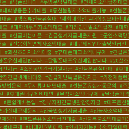
인돈
,
#막폰삽니다
,
#무방문당일대출
,
#연체자소액급전대출
#대학생용돈추가대출
,
#통신불량자소액대출가능
,
#선불폰
급대출
,
#탬스뷰선불유심내구제최대회선
,
#대학생모바일대
대출
,
#대학생무직자소액대출
,
#직장인당일소액급전
,
#대
대출
,
#현금버는어플
,
#긴급생계자금대출지원
,
#군인소액당
대출
,
#신용회복연체자소액대출
,
#내구제작업대출당일급전
체
,
#회선초과자소액대출
,
#휴대폰테크소액내구제
,
#긴급운
불폰유심매입합니다
,
#달림폰대포유심매입합니다
,
#20살
급전지급
,
#소상공인긴급지원자금
,
#선불폰유심매매
,
#휴
안정긴급생계비대출
,
#긴급재난특별운영자금
,
#가전제품렌
출방법문의
,
#무서류비대면대출
,
#선불폰유심개통문의
,
#주
일
,
#휴대폰내구제비대면
,
#무직자소액내구제
,
#달림폰가
다
,
#돈쉽게버는앱
,
#정부지원긴급생활안정자금
,
#대포폰선
면가전내구제문의
,
#전국민생계자금대출
,
#신불자소액내구
구제방법
,
#핸드폰유심소액급전대출
,
#신불통불소액대출가
선불내구제
,
#비대면월변대출
,
#연체자가능한소액당일대출