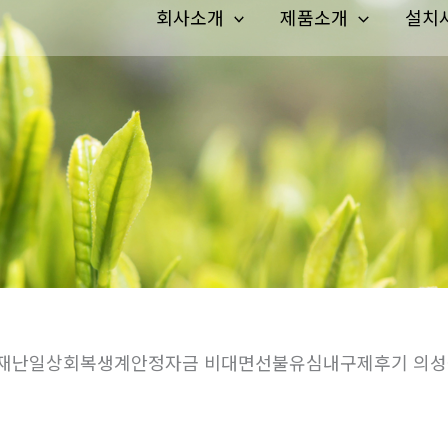
회사소개
제품소개
설치
 긴급재난일상회복생계안정자금 비대면선불유심내구제후기 