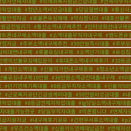
불량자연체자대출
,
#피해회복지원금긴급대출
,
#연체자무직
전작업대출
,
#청년소액비상금대출
,
#당일월변대출
,
#통신사
생활안정자금
,
#후불폰유심매매
,
#막심팝니다
,
#대포선불폰
만원급전빌리기
,
#통신소액내구제추천
,
#인터넷회선내구제
마트폰내구제소액대출
,
#소액대출무직자내구제
,
#핸드폰유
안정자금
,
#주부소액내구제추천
,
#50만원즉시대출
,
#주부
심비대면내구제
,
#후불유심내구제
,
#소액단기대출
,
#유심
인명의선불유심매입문의
,
#휴대폰소액내구제후기
,
#10등
의
,
#개인소액대출
,
#신불자가전내구제종류
,
#청소년소액급
선불유심내구제10만원
,
#30만원소액급전대출내구제
,
#비
요
,
#단기연체기록대출
,
#8등급무직자소액대출
,
#신불자5
천
,
#근로복지공단긴급생계비대출
,
#50만원비상금대출
,
#
한작업대출
,
#8등급연체자작업대출
,
#lg당일소액내구제대출
체자대출가능한곳
,
#당일무직자대출
,
#막폰팝니다
,
#연체자
긴급지원자금
,
#내구제후기공유
,
#간편무서류소액대출
,
#p
구제
,
#무조건소액대출
,
#신용카드연체대납급전
,
#연체자선