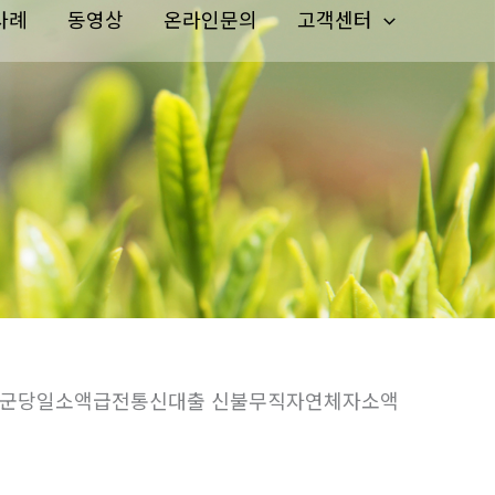
사례
동영상
온라인문의
고객센터
의성군당일소액급전통신대출 신불무직자연체자소액