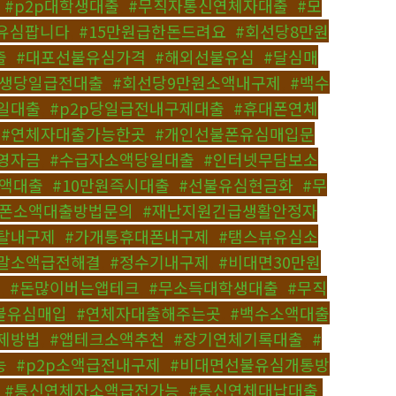
,
#p2p대학생대출
,
#무직자통신연체자대출
,
#모
유심팝니다
,
#15만원급한돈드려요
,
#회선당8만원
출
,
#대포선불유심가격
,
#해외선불유심
,
#달심매
학생당일급전대출
,
#회선당9만원소액내구제
,
#백수
일대출
,
#p2p당일급전내구제대출
,
#휴대폰연체
,
#연체자대출가능한곳
,
#개인선불폰유심매입문
영자금
,
#수급자소액당일대출
,
#인터넷무담보소
소액대출
,
#10만원즉시대출
,
#선불유심현금화
,
#무
대폰소액대출방법문의
,
#재난지원긴급생활안정자
탈내구제
,
#가개통휴대폰내구제
,
#탬스뷰유심소
말소액급전해결
,
#정수기내구제
,
#비대면30만원
격
,
#돈많이버는앱테크
,
#무소득대학생대출
,
#무직
불유심매입
,
#연체자대출해주는곳
,
#백수소액대출
제방법
,
#앱테크소액추천
,
#장기연체기록대출
,
#
능
,
#p2p소액급전내구제
,
#비대면선불유심개통방
,
#통신연체자소액급전가능
,
#통신연체대납대출
,