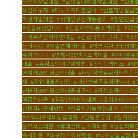
자소액작업대출
,
#군미필대학생작업대출
,
#신용
유심내구제
,
#대부소액대출업체
,
#신불자당일급
학생작업대출
,
#비대면유심개통문의
,
#청년긴급
#선불유심팝니다
,
#신불자휴대폰소액대출
,
#20
학생온라인비대면대출
,
#긴급국민지원자금
,
#스
돈버는앱
,
#대출연체자대출
,
#방역지원금및생계
유심삽니다
,
#연체자30만원소액대출
,
#휴대폰유
대출
,
#유심소액내구제방법
,
#돈되는앱테크
,
#타
연체자20만원소액대출
,
#타인명의유심칩매입문
제
,
#작업대출저신용
,
#개인선불폰유심팝니다
,
#
신불자30만원소액대출내구제
,
#급전소액해드려
액급전대출
,
#직장인연체자대출
,
#유심재테크추
신불자내구제방법
,
#현금화가능한앱테크
,
#확실
#소액내구제비상금대출
,
#달림폰유심
,
#장기연
문무서류대출
,
#휴대폰미납소액대출
,
#일상회복
즉시대출
,
#내구제소액10만원
,
#백수당일급전내