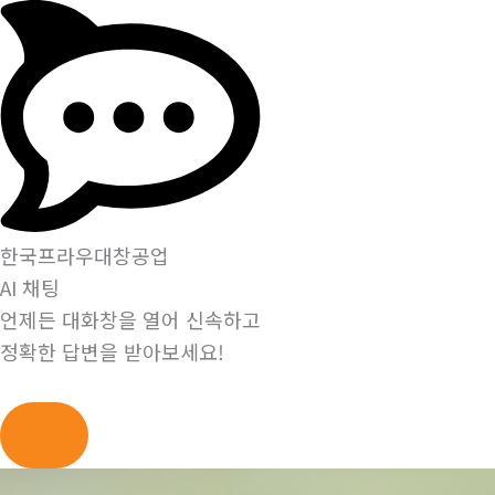
한국프라우대창공업
AI 채팅
언제든 대화창을 열어 신속하고
정확한 답변을 받아보세요!
콘