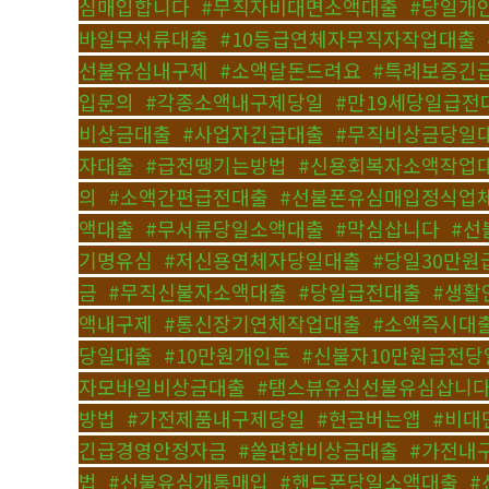
심매입합니다
,
#무직자비대면소액대출
,
#당일개
바일무서류대출
,
#10등급연체자무직자작업대출
,
선불유심내구제
,
#소액달돈드려요
,
#특례보증긴
입문의
,
#각종소액내구제당일
,
#만19세당일급전
비상금대출
,
#사업자긴급대출
,
#무직비상금당일
자대출
,
#급전땡기는방법
,
#신용회복자소액작업
의
,
#소액간편급전대출
,
#선불폰유심매입정식업
액대출
,
#무서류당일소액대출
,
#막심삽니다
,
#선
기명유심
,
#저신용연체자당일대출
,
#당일30만원
금
,
#무직신불자소액대출
,
#당일급전대출
,
#생활
액내구제
,
#통신장기연체작업대출
,
#소액즉시대
당일대출
,
#10만원개인돈
,
#신불자10만원급전당
자모바일비상금대출
,
#탬스뷰유심선불유심삽니
방법
,
#가전제품내구제당일
,
#현금버는앱
,
#비대
긴급경영안정자금
,
#쏠편한비상금대출
,
#가전내
법
,
#선불유심개통매입
,
#핸드폰당일소액대출
,
#