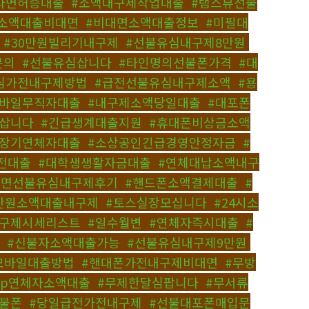
자면허증대출
,
#소액내구제작업대출
,
#탬스뷰선불
소액대출비대면
,
#비대면소액대출정보
,
#미필대
,
#30만원빌리기내구제
,
#선불유심내구제8만원
,
문의
,
#선불유심삽니다
,
#타인명의선불폰가격
,
#대
심가전내구제방법
,
#급전선불유심내구제소액
,
#용
모바일무직자대출
,
#내구제소액당일대출
,
#대포폰
칩삽니다
,
#긴급생계대출지원
,
#휴대폰비상금소액
급장기연체자대출
,
#소상공인긴급경영안정자금
,
#
전대출
,
#대학생생활자금대출
,
#연체대납소액내구
대면선불유심내구제후기
,
#핸드폰소액결제대출
,
#
0만원소액대출내구제
,
#토스실장모십니다
,
#24시소
내구제시세리스트
,
#일수월변
,
#연체자즉시대출
,
#
,
#신불자소액대출가능
,
#선불유심내구제9만원
,
모바일대출방법
,
#핸대폰가전내구제비대면
,
#무방
2p연체자소액대출
,
#무제한달심팝니다
,
#무서류
불폰
,
#당일급전가전내구제
,
#선불대포폰매입문