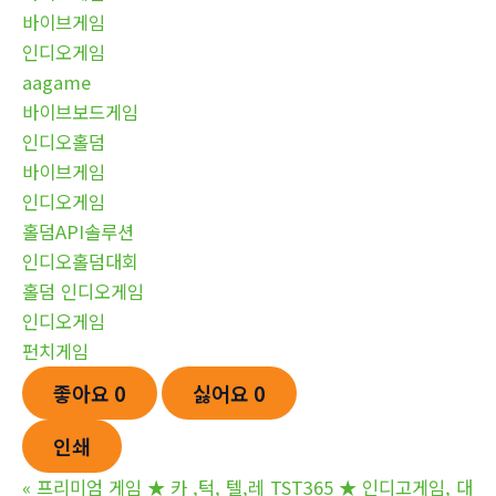
바이브게임
인디오게임
aagame
바이브보드게임
인디오홀덤
바이브게임
인디오게임
홀덤API솔루션
인디오홀덤대회
홀덤 인디오게임
인디오게임
펀치게임
좋아요
0
싫어요
0
인쇄
«
프리미엄 게임 ★ 카 ,턱, 텔,레 TST365 ★ 인디고게임, 대