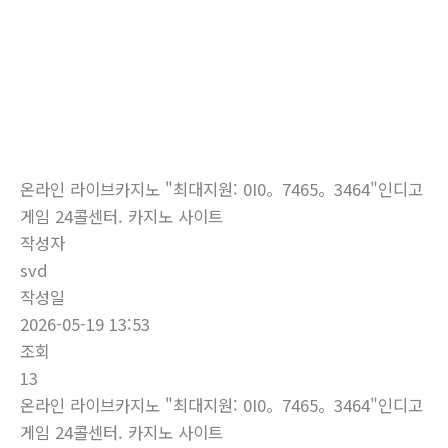
로
건
너
뛰
자유게시판
기
홈
자유게시판
온라인 라이­브카지노 "최대지원: 0I0。7465。3464"인디고
게임 24콜센터. 카지노 사이트
작성자
svd
작성일
2026-05-19 13:53
조회
13
온라인 라이­브카지노 "최대지원: 0I0。7465。3464"인디고
게임 24콜센터. 카지노 사이트