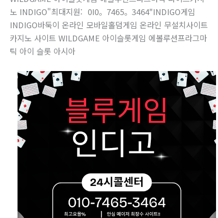
노 INDIGO"최대지원: 0I0。7465。3464"INDIGO게임
INDIGO바둑이 온라인 모바일홀덤게임 온라인 무설치사이트
카지노 사이트 WILDGAME 아이슬롯게임 에볼루션프라그마
틱 아이 슬롯 아시아