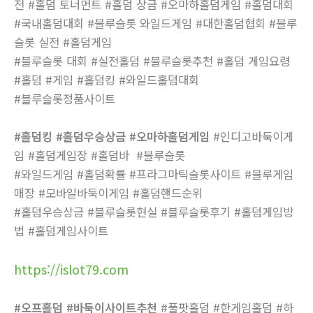
전 #홀덤 토너먼트 #홀덤 상금 #오마하홀덤게임 #홀덤대회
#국내홀덤대회 #블루슬롯 와일드게임 #대한홀덤협회 #블루
슬롯 실전 #홀덤게임
#블루슬롯 대회 #실전홀덤 #블루슬롯추천 #홀덤 게임요령
#홀덤 #게임 #홀덤킹 #와일드홀덤대회
#블루슬롯정품사이트
#홀덤킹 #홀덤우승상금 #오마하홀덤게임
#인디고바둑이게
임 #홀덤게임장 #홀덤바 #블루슬롯
#와일드게임 #홀덤확률 #프라그마틱슬롯사이트 #블루게임
매장 #모바일바둑이게임 #홀덤핸드순위
#홀덤우승상금 #블루슬롯현실 #블루슬롯후기 #홀덤게임방
법 #홀덤게임사이트
https://islot79.com
#오프홀덤 #바둑이사이트추천
#풀팟홀덤 #한게임홀덤 #하