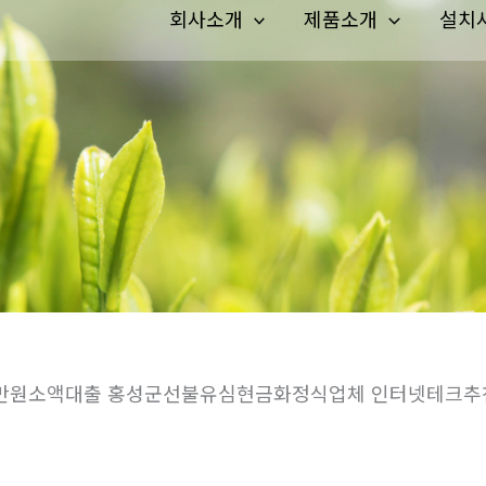
회사소개
제품소개
설치
50만원소액대출 홍성군선불유심현금화정식업체 인터넷테크추