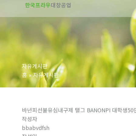
한국프라우
대창공업
텐
츠
로
건
너
뛰
기
자유게시판
홈
자유게시판
바넌피선불유심내구제 탤그 BANONPI 대학생
작성자
bbabvdfsh