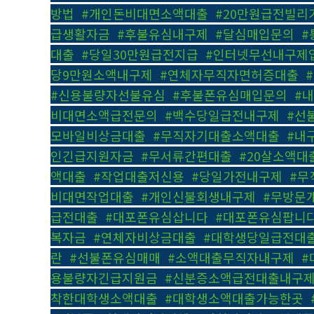
방법
,
#개인돈비대면소액대출
,
#20만원급전빌리
급생활자금
,
#후불유심내구제
,
#달심매입문의
,
#
대출
,
#당일30만원급전지급
,
#인터넷무선내구제
당9만원소액내구제
,
#연체자무직자면허증대출
,
#신용불량자선불유심
,
#후불폰유심매입문의
,
#
비대면소액급전문의
,
#백수당일급전내구제
,
#선
모바일비상금대출
,
#무직자기대출소액대출
,
#내
인긴급지원자금
,
#무서류간편대출
,
#20살소액대
액대출
,
#작업대출저신용
,
#당일가전내구제
,
#무
비대면작업대출
,
#개인신불회생내구제
,
#무방문
급전대출
,
#대포폰유심삽니다
,
#대포폰유심팝니
복자금
,
#연체자비상금대출
,
#대학생당일급전대
란
,
#선불폰유심매매
,
#소액대출무직자내구제
,
#
용불량자긴급지원금
,
#신분증소액급전대출내구
착한대학생소액대출
,
#대학생소액대출가능한곳
,