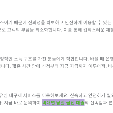
스이기 때문에 신뢰성을 확보하고 안전하게 이용할 수 있는 
로 고객의 부담을 최소화합니다. 이를 통해 갑작스러운 재
정적인 소득 구조를 가진 분들에게 적합합니다. 바쁠 때 은
됩니다. 짧은 시간 안에 신청부터 자금 지급까지 이루어져,
불 유심 내구제 서비스를 이용해보세요. 신속하고 안전하게 필
. 지금 바로 문의하여
비대면 당일 급전 대출
의 신속함과 편