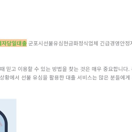
체자당일대출
군포시선불유심현금화정식업체 긴급경영안정
때 믿고 이용할 수 있는 방법을 찾는 것은 매우 중요합니다.
 상황에서 선불 유심을 활용한 대출 서비스는 많은 분들에게