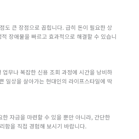
점도 큰 장점으로 꼽힙니다. 급히 돈이 필요한 상
정적 장애물을 빠르고 효과적으로 해결할 수 있습니
행 업무나 복잡한 신용 조회 과정에 시간을 낭비하
 바쁜 일상을 살아가는 현대인의 라이프스타일에 딱
요한 자금을 마련할 수 있을 뿐만 아니라, 간단한
리함을 직접 경험해 보시기 바랍니다.