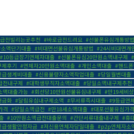
#급전빌리는곳추천
,
#바로급전드려요
,
#선불폰유심개통방
#소액단기대출
,
#비대면선불유심개통방법
,
#24시비대면개
#10등급장기연체자대출
,
#선불폰유심20만원소액내구제
,
구제후기
,
#연체자20만원소액대출
,
#개인소액대출
,
#핸드
긴급생계비대출
,
#신용불량자소액작업대출
,
#당일월변대출
급전내구제
,
#대학생무직자소액대출
,
#당일소액내구제추천
소액대출가능
,
#회선당10만원선불유심내구제
,
#만19세비
현금화
,
#달림유심내구제소액
,
#무서류즉시대출
,
#9등급연
가격
,
#당일소액급전
,
#만18세소액대출
,
#대포선불유심가
출
,
#10만원소액급전대출문의
,
#간단서류대출내구제
,
#휴
긴급생활안정자금
,
#저신용연체자당일대출
,
#p2p연체자소