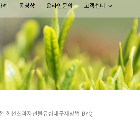
사례
동영상
온라인문의
고객센터
천 회선초과자선불유심내구제방법 BYQ