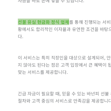
자금을 바로 손에 넣을 수 있습니다.
선불 유심 현금화 정식 업체
를 통해 진행되는 서비
황에서도 합리적인 이자율과 유연한 조건을 바탕으
다.
이 서비스는 특히 직장인을 대상으로 설계되어, 안
지 않아도 된다는 점은 고객 입장에서 큰 혜택이 
맞는 서비스를 제공합니다.
긴급 자금이 필요할 때, 믿을 수 있는 바넌피 선
절차와 고객 중심의 서비스로 만족감을 제공합니다