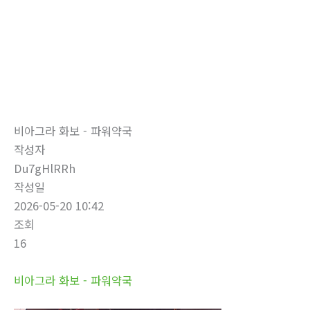
로
건
너
뛰
자유게시판
기
홈
자유게시판
비아그라 화보 - 파워약국
작성자
Du7gHlRRh
작성일
2026-05-20 10:42
조회
16
비아그라 화보 - 파워약국