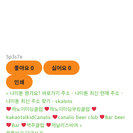
5p3s7e
좋아요
0
싫어요
0
인쇄
«
나미툰 뭔가요? 바로가기 주소 - 나미툰 최신 현재 주소 -
나미툰 최신 주소 찾기 - skalxns
하노이미딩클럽
하노이미딩부킹클럽
kakaotalkidCanalis
canalis beer club
Bar beer
Bar
맥주클럽
까날리스비어
»
목록보기
답글쓰기