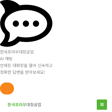
한국프라우대창공업
AI 채팅
언제든 대화창을 열어 신속하고
정확한 답변을 받아보세요!
콘
텐
한국프라우
대창공업
츠