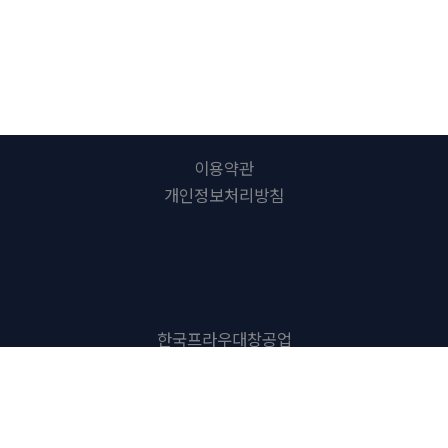
이용약관
개인정보처리방침
한국프라우대창공업
회사명: 한국프라우대창공업 대표자: 이세원 사업자등록번호:123-45-
67890
주소: 34359 대전 대덕구 아리랑로 111 (읍내동) 전화: 042-621-1427 팩
스: 042-636-7211 이메일: hkplough@hanmail.net