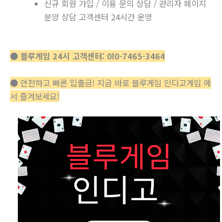
신규 회원 가입 / 이용 문의 상담 / 관리자 페이지
분양 상담 고객센터 24시간 운영
● 블루게임 24시 고객센터: 0l0-7465-3464
● 안전하고 빠른 입출금! 지금 바로 블루게임 인디고게임 에
서 즐겨보세요!