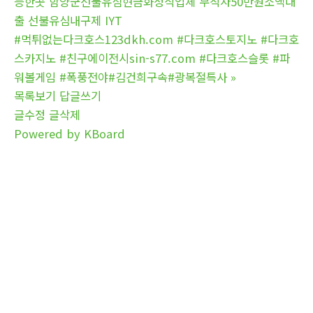
능한곳 함양군선불유심현금화정식업체 무직자50만원소액대
출 선불유심내구제 IYT
#먹튀없는다크호스123dkh.com #다크호스토지노 #다크호
스카지노 #친구에이전시sin-s77.com #다크호스슬롯 #파
워볼게임 #폭풍전야#김건희구속#광복절특사
»
목록보기
답글쓰기
글수정
글삭제
Powered by KBoard