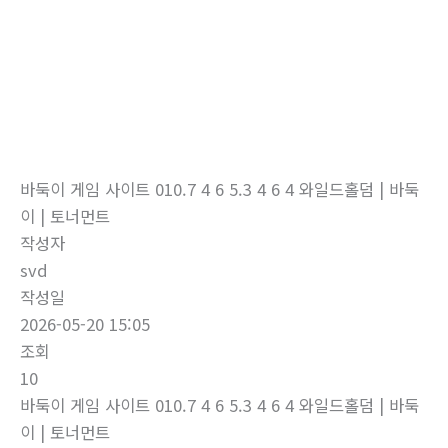
로
건
너
뛰
자유게시판
기
홈
자유게시판
바둑이 게임 사이트 010.7 4 6 5.3 4 6 4 와일드홀덤 | 바둑
이 | 토너먼트
작성자
svd
작성일
2026-05-20 15:05
조회
10
바둑이 게임 사이트 010.7 4 6 5.3 4 6 4 와일드홀덤 | 바둑
이 | 토너먼트