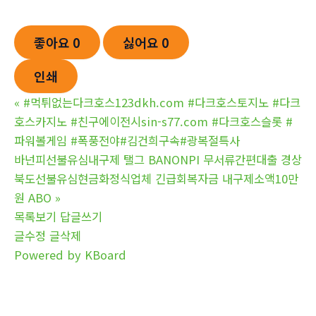
좋아요
0
싫어요
0
인쇄
«
#먹튀없는다크호스123dkh.com #다크호스토지노 #다크
호스카지노 #친구에이전시sin-s77.com #다크호스슬롯 #
파워볼게임 #폭풍전야#김건희구속#광복절특사
바넌피선불유심내구제 탤그 BANONPI 무서류간편대출 경상
북도선불유심현금화정식업체 긴급회복자금 내구제소액10만
원 ABO
»
목록보기
답글쓰기
글수정
글삭제
Powered by KBoard