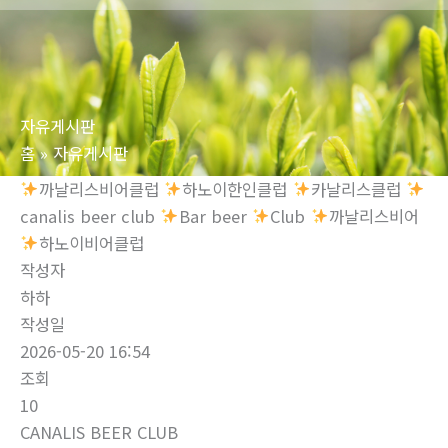
로
건
너
뛰
자유게시판
기
홈
자유게시판
까날리스비어클럽
하노이한인클럽
‍‍카날리스클럽
‍canalis beer club
Bar beer
‍‍Club ‍‍
까날리스비어 ‍‍
하노이비어클럽
작성자
하하
작성일
2026-05-20 16:54
조회
10
CANALIS BEER CLUB