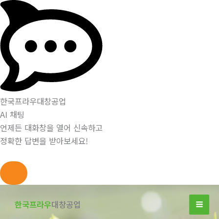
한국프라우대창공업
AI 채팅
언제든 대화창을 열어 신속하고
정확한 답변을 받아보세요!
콘
텐
한국프라우
대창공업
츠