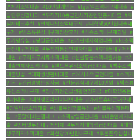
연체자소액대출
,
#10만원개인돈
,
#lg당일소액내구제대출
,
#
달림유심팝니다
,
#무직자10등급연체자공인인증서대출
,
#유
심재테크추천
,
#연체대납소액내구제
,
#대학생50만원대출내
구제
,
#탬스뷰유심내구제정산후기
,
#각종소액내구제당일
,
#
무기명유심
,
#당일급전대출
,
#단기연체자작업대출
,
#kt소액
급전내구제대출
,
#무직자통신연체자대출
,
#휴대폰내구제비
대면
,
#무직자무서류소액대출
,
#신불통불소액대출가능
,
#기
대출연체자소액대출
,
#핸드폰유심소액급전대출
,
#백수소액
대출방법
,
#대학생생활비대출
,
#24시소액급전대출
,
#소액개
인돈
,
#긴급경영안정자금
,
#선불유심내구제10만원
,
#탬스뷰
유심소액내구제
,
#정부지원긴급생활안정자금
,
#대학생용돈
추가대출
,
#대학생온라인비대면대출
,
#가개통휴대폰내구제
,
#당일입금소액대출
,
#선불유심후불유심
,
#선불유심개통매
입
,
#돈많이버는앱테크
,
#소액당일급전대출
,
#대출연체자대
출
,
#인터넷무선내구제업체
,
#무직자대학생급전대출
,
#대학
생무직자소액대출
,
#회선당20만원내구제
,
#후불폰유심삽니