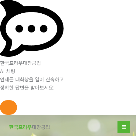
한국프라우대창공업
AI 채팅
언제든 대화창을 열어 신속하고
정확한 답변을 받아보세요!
콘
텐
한국프라우
대창공업
츠