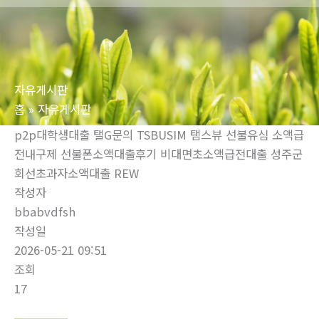
로
건
너
뛰
자유게시판
기
홈
자유게시판
p2p대학생대출 탤G문의 TSBUSIM 탬스뷰 선불유심 소액급
전내구제 선불폰소액대출후기 비대면초소액급전대출 성주군
회선초과자소액대출 REW
작성자
bbabvdfsh
작성일
2026-05-21 09:51
조회
17