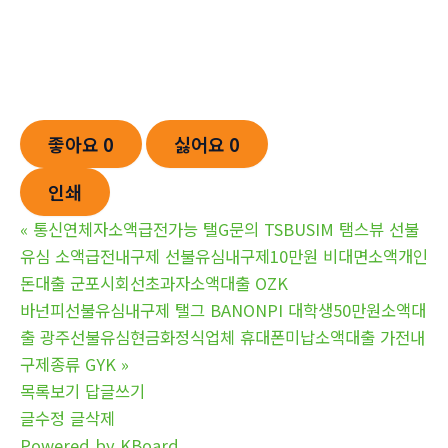
좋아요
0
싫어요
0
인쇄
«
통신연체자소액급전가능 탤G문의 TSBUSIM 탬스뷰 선불
유심 소액급전내구제 선불유심내구제10만원 비대면소액개인
돈대출 군포시회선초과자소액대출 OZK
바넌피선불유심내구제 탤그 BANONPI 대학생50만원소액대
출 광주선불유심현금화정식업체 휴대폰미납소액대출 가전내
구제종류 GYK
»
목록보기
답글쓰기
글수정
글삭제
Powered by KBoard