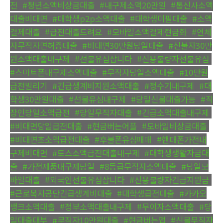
전
,
#청년소액비상금대출
,
#내구제소액20만원
,
#통신사소액
대출비대면
,
#대학생p2p소액대출
,
#대학생미필대출
,
#소액
결제대출
,
#급전대출드려요
,
#모바일소액결제현금화
,
#연체
자무직자면허증대출
,
#비대면30만원당일대출
,
#신불자30만
원소액대출내구제
,
#선불유심삽니다
,
#신용불량자선불유심
,
#스마트폰내구제소액대출
,
#무직자당일소액대출
,
#10만원
급전빌리기
,
#긴급생계비지원소액대출
,
#정수기내구제
,
#대
학생30만원대출
,
#선불유심내구제
,
#당일신불대출가능
,
#직
장인당일소액급전
,
#당일무직자대출
,
#긴급소액대출내구제
,
#비대면당일급전대출
,
#현금버는어플
,
#모바일비상금대출
,
#비대면초소액급전대출
,
#후불폰유심매매
,
#핸대폰가전내
구제비대면
,
#토스소액급전대출내구제
,
#대학생생활자금대
출
,
#가전제품내구제당일
,
#8등급무직자소액대출
,
#당일모
바일대출
,
#외국인선불유심삽니다
,
#신용불량자긴급지원금
,
#근로복지공단긴급생계비대출
,
#대학생급전대출
,
#카카오
뱅크소액대출
,
#정부소액대출내구제
,
#무이자소액대출
,
#당
일대출대부
,
#무직자10만원대출
,
#현금버는앱
,
#신불무직자