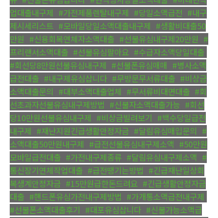
업대출내구제
,
#가전제품렌탈내구제
,
#당일소액급전
,
#내구
제시세리스트
,
#모바일당일소액대출내구제
,
#생활비대출50
만원
,
#신용회복연체자소액대출
,
#선불유심내구제20만원
,
#
프리랜서소액대출
,
#선불유심팔아요
,
#수급자소액당일대출
,
#회선당8만원선불유심내구제
,
#선불폰유심매매
,
#병사소액
급전대출
,
#내구제유심삽니다
,
#무방문무서류대출
,
#비상금
소액대출문의
,
#대부소액대출업체
,
#무서류비대면대출
,
#회
선초과자선불유심내구제방법
,
#신불자소액대출가능
,
#회선
당10만원선불유심내구제
,
#비상금빌려보기
,
#백수당일급전
내구제
,
#재난지원긴급생활안정자금
,
#달림유심매입문의
,
#
소액대출50만원내구제
,
#급전선불유심내구제소액
,
#50만원
모바일급전대출
,
#가전내구제종류
,
#달림유심내구제소액
,
#
통신장기연체작업대출
,
#급전땡기는방법
,
#긴급재난일상회
복생계안정자금
,
#15만원급한돈드려요
,
#긴급생활안정자금
대출
,
#핸드폰유심가전내구제방법
,
#가개통소액급전내구제
,
#선불폰소액대출후기
,
#대포유심삽니다
,
#신불가능소액급