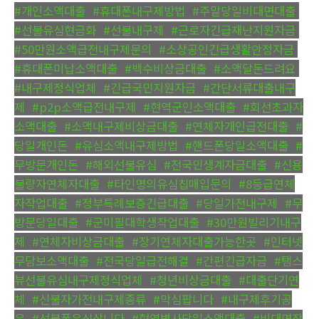
#개인소액대출
,
#휴대폰내구제방법
,
#주말당일비대면대출
,
#선불유심현금화
,
#선불내구제
,
#근로자긴급재난지원자금
,
#50만원소액급전내구제문의
,
#소상공인긴급생활안정자금
,
#휴대폰미납소액대출
,
#백수비상금대출
,
#소액달돈드려요
,
#내구제정식업체
,
#긴급국민지원자금
,
#간단서류대출내구
제
,
#p2p소액급전내구제
,
#현역군인소액대출
,
#회선초과자
소액대출
,
#소액내구제비상금대출
,
#연체자개인급전대출
,
#
당일개인돈
,
#유심소액내구제방법
,
#핸드폰당일소액대출
,
#
무방문개인돈
,
#해외선불유심
,
#전국민생계자금대출
,
#신용
불량자연체자대출
,
#타인명의유심칩매입문의
,
#8등급연체
자작업대출
,
#정부특례보증긴급대출
,
#당일가전내구제
,
#무
방문당일대출
,
#군미필대학생작업대출
,
#30만원빌리기내구
제
,
#연체자비상금대출
,
#장기연체자대출가능한곳
,
#인터넷
무담보소액대출
,
#전국당일급전해결
,
#간편긴급자금
,
#탬스
뷰선불유심내구제정식업체
,
#청년비상금대출
,
#대출단기연
체
,
#신불자가전내구제종류
,
#막심팝니다
,
#내구제후기공
유
,
#선불폰유심삽니다
,
#현역병사당일소액대출
,
#비대면작