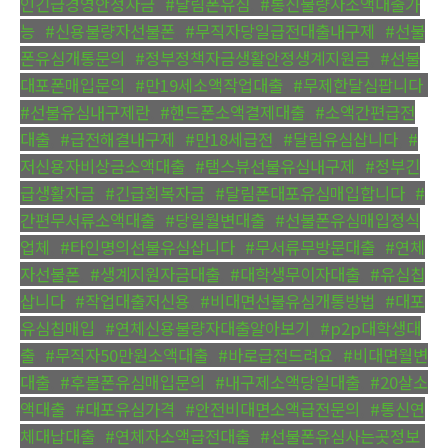
인긴급경영안정자금
,
#달림폰유심
,
#통신불량자소액대출가
능
,
#신용불량자선불폰
,
#무직자당일급전대출내구제
,
#선불
폰유심개통문의
,
#정부정책자금생활안정생계지원금
,
#선불
대포폰매입문의
,
#만19세소액작업대출
,
#무제한달심팝니다
,
#선불유심내구제란
,
#핸드폰소액결제대출
,
#소액간편급전
대출
,
#급전해결내구제
,
#만18세급전
,
#달림유심삽니다
,
#
저신용자비상금소액대출
,
#탬스뷰선불유심내구제
,
#정부긴
급생활자금
,
#긴급회복자금
,
#달림폰대포유심매입합니다
,
#
간편무서류소액대출
,
#당일월변대출
,
#선불폰유심매입정식
업체
,
#타인명의선불유심삽니다
,
#무서류무방문대출
,
#연체
자선불폰
,
#생계지원자금대출
,
#대학생무이자대출
,
#유심칩
삽니다
,
#작업대출저신용
,
#비대면선불유심개통방법
,
#대포
유심칩매입
,
#연체신용불량자대출알아보기
,
#p2p대학생대
출
,
#무직자50만원소액대출
,
#바로급전드려요
,
#비대면월변
대출
,
#후불폰유심매입문의
,
#내구제소액당일대출
,
#20살소
액대출
,
#대포유심가격
,
#안전비대면소액급전문의
,
#통신연
체대납대출
,
#연체자소액급전대출
,
#선불폰유심사는곳정보
,