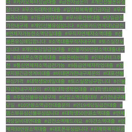
다
,
#카카오톡비상금대출
,
#급한자금문의
,
#개인선불폰유심
삽니다
,
#무소득대학생대출
,
#일상회복특별긴급자금
,
#무서
류즉시대출
,
#7등급작업대출
,
#무서류간편대출
,
#당일급전
가전내구제
,
#개인선불유심삽니다
,
#신용카드연체대납급전
,
#연체자가능한소액당일대출
,
#무직자연체자소액대출
,
#선
불폰유심매입합니다
,
#소액대출무직자내구제
,
#토스실장모
십니다
,
#개인돈당일급전대출
,
#신불자50만원소액대출내구
제
,
#휴대폰소액결제대출
,
#용돈버는어플
,
#인터넷테크추
천
,
#통신연체자소액급전가능
,
#9등급연체자작업대출
,
#정
부지원긴급생계비대출
,
#비대면가전내구제문의
,
#대포선불
유심가격
,
#대학생모바일대출
,
#토스실장님구합니다
,
#신불
자급전내구제문의
,
#미필대학생작업대출
,
#대학생10만원대
출
,
#주말선불유심내구제
,
#당일소액대출대부
,
#가전내구제
당일
,
#10만원소액급전대출문의
,
#만19세당일급전대출
,
#
탬스뷰유심선불유심삽니다
,
#대학생50만원소액대출
,
#연체
자당일비대면대출
,
#급전소액해드려요
,
#야간소액대출
,
#연
체자30만원소액대출
,
#대포폰유심삽니다
,
#피해회복지원금