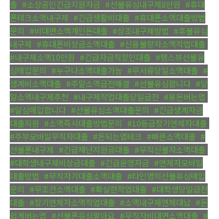
출
,
#소상공인긴급지원자금
,
#선불유심내구제8만원
,
#휴대
폰테크소액내구제
,
#긴급생활비대출
,
#휴대폰소액대출방법
문의
,
#비대면소액개인돈대출
,
#상조내구제방법
,
#후불유심
내구제
,
#휴대폰비상금소액대출
,
#신용불량자소액작업대출
,
#내구제소액10만원
,
#긴급자금직장인대출
,
#탬스뷰선불유
심매입문의
,
#누구나소액대출가능
,
#무서류당일소액대출
,
#
생계비소액대출
,
#주말소액급전해결
,
#선불유심팝니다
,
#당
일소액내구제추천
,
#내구제작업대출당일급전
,
#용돈버는앱
,
#달심매입합니다
,
#선불유심소액대출문의
,
#긴급생계자금
대출지원
,
#소액즉시대출방법문의
,
#10등급장기연체자대출
,
#주부모바일무직자대출
,
#돈되는앱테크
,
#빠른소액대출
,
#
선불폰내구제
,
#긴급재난지원금대출
,
#무직신불자소액대출
,
#대학생내구제비상금대출
,
#긴급운영자금
,
#연체자모바일
대출방법
,
#무직자기대출소액대출
,
#타인명의선불유심매입
문의
,
#무조건소액대출
,
#확실한작업대출
,
#대학생당일급전
대출
,
#장기연체자소액작업대출
,
#소액내구제연체대납
,
#돈
쉽게버는앱
,
#선불폰유심팔아요
,
#무직자비대면소액대출
,
#