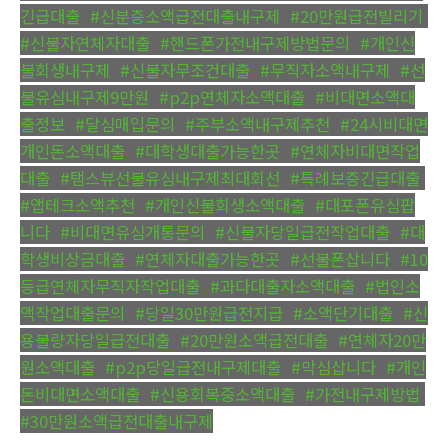
긴급대출
,
#신분증소액급전대출내구제
,
#20만원급전빌리기
,
#신불자연체자대출
,
#핸드폰가전내구제방법문의
,
#개인신
불회생내구제
,
#신불자무조건대출
,
#무직자소액내구제
,
#선
불유심내구제9만원
,
#p2p연체자소액대출
,
#비대면소액대
출정보
,
#달심매입문의
,
#주부소액내구제추천
,
#24시비대면
개인돈소액대출
,
#대학생대출가능한곳
,
#연체자비대면작업
대출
,
#탬스뷰선불유심내구제최대회선
,
#특례보증긴급대출
,
#앱테크소액추천
,
#개인신불회생소액대출
,
#대포폰유심팝
니다
,
#비대면유심개통문의
,
#신불자당일급전작업대출
,
#대
학생비상금대출
,
#연체자대출가능한곳
,
#선불폰삽니다
,
#10
등급연체자무직자작업대출
,
#과다대출자소액대출
,
#법인소
액작업대출문의
,
#당일30만원급전지급
,
#소액단기대출
,
#신
용불량자당일급전대출
,
#20만원소액급전대출
,
#연체자20만
원소액대출
,
#p2p당일급전내구제대출
,
#막심삽니다
,
#개인
돈비대면소액대출
,
#신용회복중소액대출
,
#가전내구제방법
,
#30만원소액급전대출내구제