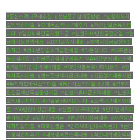
#통신소액내구제추천
,
#선불폰유심개통방법
,
#신용회복자
소액작업대출
,
#휴대폰소액내구제후기
,
#개인선불폰유심팝
니다
,
#일상회복긴급지원자금
,
#신불자10만원급전당일
,
#현
금화가능한앱테크
,
#10만원즉시대출
,
#방역지원금및생계안
정자금
,
#청소년당일소액급전해결
,
#막폰삽니다
,
#대포폰선
불유심매입
,
#선불폰유심내구제후기
,
#휴대폰연체대납소액
,
#생활안정긴급생계비대출
,
#개인선불폰유심매입문의
,
#연
체자즉시대출
,
#핸드폰연체자급전대출
,
#긴급생계대출지원
,
#무직자모바일소액대출
,
#통신사소액대출내구제
,
#정부지
원긴급재난특별운영자금
,
#신불자휴대폰소액대출
,
#신불자
소액내구제방법
,
#선불유심매입합니다
,
#소액내구제작업대
출
,
#50만원비상금대출
,
#신불자내구제방법
,
#단기연체자대
출가능한곳
,
#생활긴급자금
,
#쏠편한비상금대출
,
#저신용연
체자당일대출
,
#대포선불폰
,
#인터넷회선내구제문의
,
#폰테
크정식업체후기
,
#대학생빠른소액대출
,
#착한대학생소액대