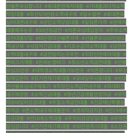
선불폰유심팝니다
,
#휴대폰연체자대출
,
#기대출과다자소액
작업대출
,
#회선당9만원소액내구제
,
#일수월변
,
#휴대폰유
심비대면내구제
,
#군인소액당일대출
,
#달림폰가격
,
#연체자
대출해주는곳
,
#30만원급전
,
#막폰유심매입문의
,
#주부소액
급전대출당일
,
#타인명의선불폰가격
,
#선불폰유심20만원소
액내구제
,
#사업자긴급대출
,
#기초수급자소액대출
,
#급한돈
소액대출내구제
,
#급전빌리는곳추천
,
#직장인연체자대출
,
#
폰테크가개통
,
#돈버는앱테크
,
#청소년소액급전대출
,
#선불
유심20만원
,
#대학생소액대출가능한곳
,
#막폰팝니다
,
#유심
칩매입문의
,
#장기연체기록대출
,
#모바일무서류대출
,
#비대
면선불유심내구제후기
,
#직장인소액급전내구제
,
#최대회선
내구제방법
,
#소액긴급대출
,
#청년긴급생활안정자금
,
#무직
자모바일비상금대출
,
#주말소액급전대출
,
#긴급재난특별운
영자금
,
#폰소액내구제대출문의
,
#생계자금지원
,
#만19세비
상금대출
,
#만18세소액대출
,
#무직비상금당일대출
,
#무제한
달심삽니다
,
#단기연체기록대출
,
#50만원즉시대출
,
#소상공