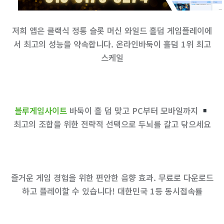
저희 앱은 클랙식 정통 슬롯 머신 와일드 홀덤 게임플레이에
서 최고의 성능을 약속합니다. 온라인바둑이 홀덤 1위 최고
스케일
블루게임사이트
바둑이 홀 덤 맞고 PC부터 모바일까지
최고의 조합을 위한 전략적 선택으로 두뇌를 갈고 닦으세요
즐거운 게임 경험을 위한 편안한 음향 효과. 무료로 다운로드
하고 플레이할 수 있습니다! 대한민국 1등 동시접속률