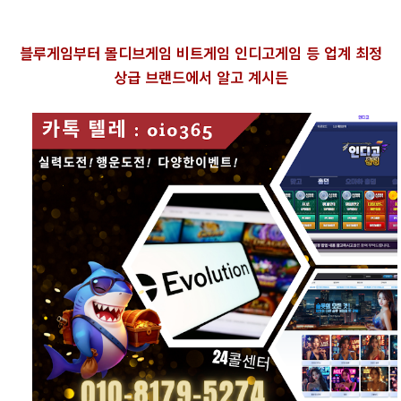
블루게임부터 몰디브게임 비트게임 인디고게임 등 업계 최정
상급 브랜드에서 알고 계시든