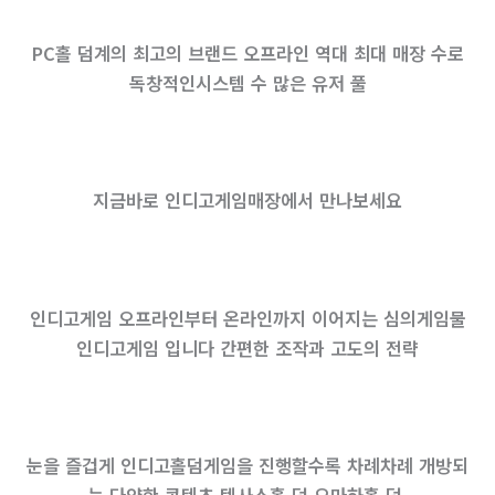
PC홀 덤계의 최고의 브랜드 오프라인 역대 최대 매장 수로
독창적인시스템 수 많은 유저 풀
지금바로 인디고게임매장에서 만나보세요
인디고게임 오프라인부터 온라인까지 이어지는 심의게임물
인디고게임 입니다 간편한 조작과 고도의 전략
눈을 즐겁게 인디고홀덤게임을 진행할수록 차례차례 개방되