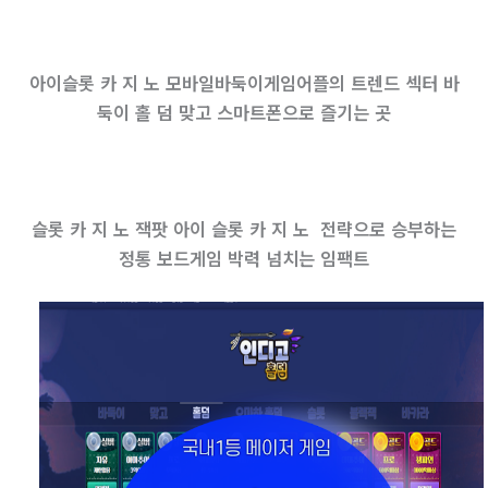
아이슬롯 카 지 노 모바일바둑이게임어플의 트렌드 섹터 바
둑이 홀 덤 맞고 스마트폰으로 즐기는 곳
슬롯 카 지 노 잭팟 아이 슬롯 카 지 노 전략으로 승부하는
정통 보드게임 박력 넘치는 임팩트