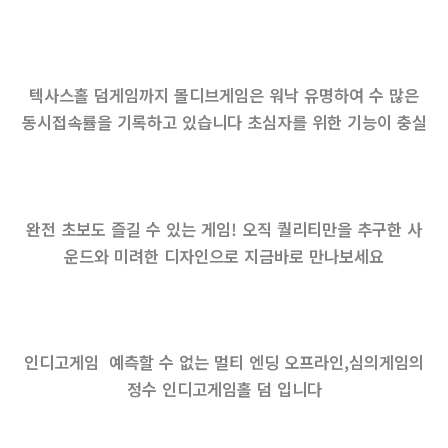
텍사스홀 덤게임까지 몰디브게임은 워낙 유명하여 수 많은
동시접속률을 기록하고 있습니다 초심자를 위한 기능이 충실
완전 초보도 즐길 수 있는 게임! 오직 퀄리티만을 추구한 사
운드와 미려한 디자인으로 지금바로 만나보세요
인디고게임 예측할 수 없는 멀티 엔딩 오프라인,심의게임의
정수 인디고게임홀 덤 입니다