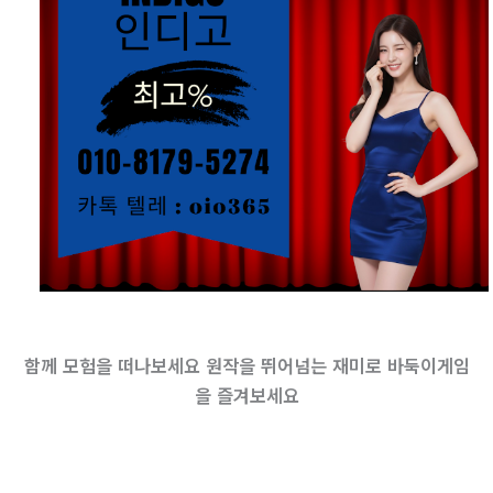
함께 모험을 떠나보세요 원작을 뛰어넘는 재미로 바둑이게임
을 즐겨보세요