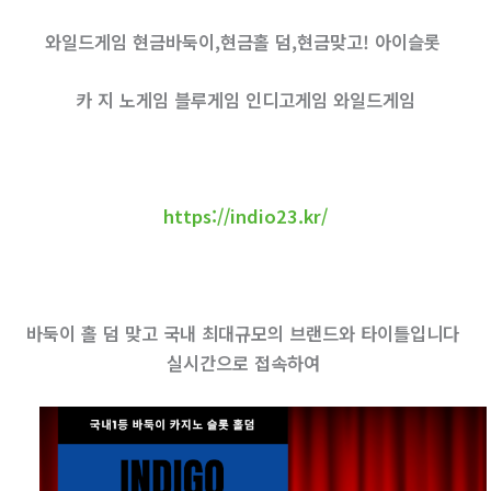
와일드게임 현금바둑이,현금홀 덤,현금맞고! 아이슬롯
카 지 노게임 블루게임 인디고게임 와일드게임
https://indio23.kr/
바둑이 홀 덤 맞고 국내 최대규모의 브랜드와 타이틀입니다
실시간으로 접속하여