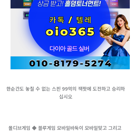
한순간도 놓칠 수 없는 스핀 99억의 잭팟에 도전하고 승리하
십시오
몰디브게임 ◆ 블루게임 모바일바둑이 모바일맞고 그리고