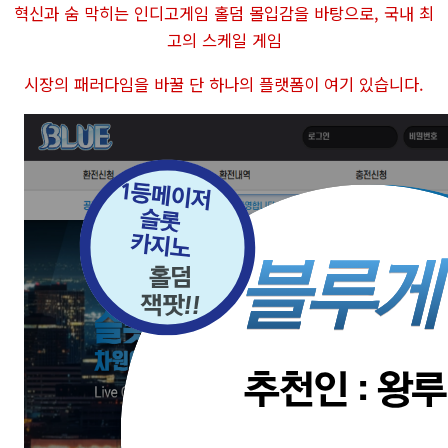
혁신과 숨 막히는 인디고게임 홀덤 몰입감을 바탕으로, 국내 최
고의 스케일 게임
시장의 패러다임을 바꿀 단 하나의 플랫폼이 여기 있습니다.