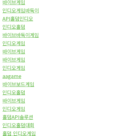
바이브게임
인디오게임바둑이
API홀덤인디오
인디오홀덤
바이브바둑이게임
인디오게임
바이브게임
바이브게임
인디오게임
aagame
바이브보드게임
인디오홀덤
바이브게임
인디오게임
홀덤API솔루션
인디오홀덤대회
홀덤 인디오게임