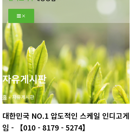
츠
로
건
너
뛰
기
자유게시판
홈
자유게시판
대한민국 NO.1 압도적인 스케일 인디고게
임 - 【010 - 8179 - 5274】