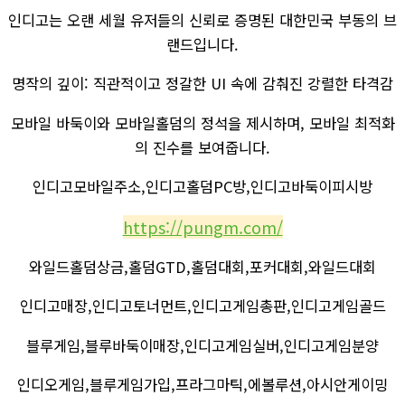
인디고는 오랜 세월 유저들의 신뢰로 증명된 대한민국 부동의 브
랜드입니다.
명작의 깊이: 직관적이고 정갈한 UI 속에 감춰진 강렬한 타격감
모바일 바둑이와 모바일홀덤의 정석을 제시하며, 모바일 최적화
의 진수를 보여줍니다.
인디고모바일주소,인디고홀덤PC방,인디고바둑이피시방
https://pungm.com/
와일드홀덤상금,홀덤GTD,홀덤대회,포커대회,와일드대회
인디고매장,인디고토너먼트,인디고게임총판,인디고게임골드
블루게임,블루바둑이매장,인디고게임실버,인디고게임분양
인디오게임,블루게임가입,프라그마틱,에볼루션,아시안게이밍