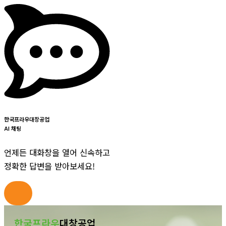
한국프라우대창공업
AI 채팅
언제든 대화창을 열어 신속하고
정확한 답변을 받아보세요!
콘
한국프라우
대창공업
텐