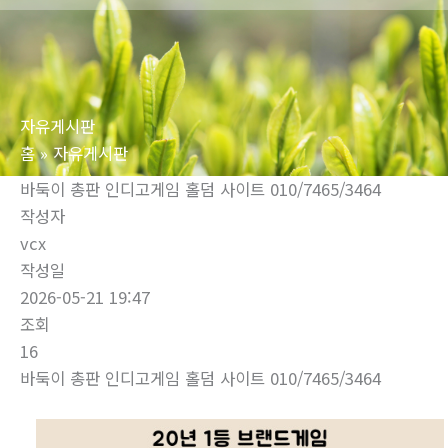
로
건
너
뛰
자유게시판
기
홈
자유게시판
바둑이 총판 인디고게임 홀덤 사이트 010/7465/3464
작성자
vcx
작성일
2026-05-21 19:47
조회
16
바둑이 총판 인디고게임 홀덤 사이트 010/7465/3464