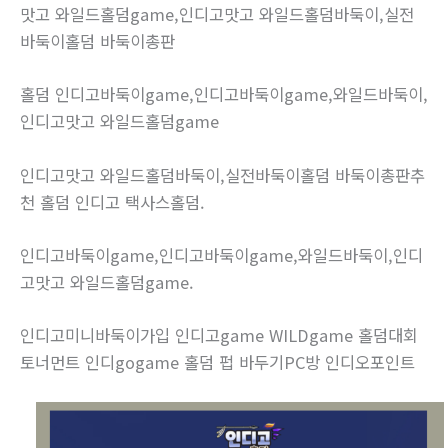
맛고 와일드홀덤game,인디고맛고 와일드홀덤바­둑­이,실전
바­둑­이홀덤 바둑이총판
홀덤 인디고바­둑­이game,인디고바­둑­이game,와일드바­둑­이,
인디고맛고 와일드홀덤game
인디고맛고 와일드홀덤바­둑­이,실전바­둑­이홀덤 바둑이총판추
천 홀덤 인디고 택사스홀덤.
인디고바­둑­이game,인디고바­둑­이game,와일드바­둑­이,인디
고맛고 와일드홀덤game.
인디고미니바­둑­이가입 인디고game WILDgame 홀덤대회
토너먼트 인디gogame 홀덤 펍 바두기PC방 인디오포인트