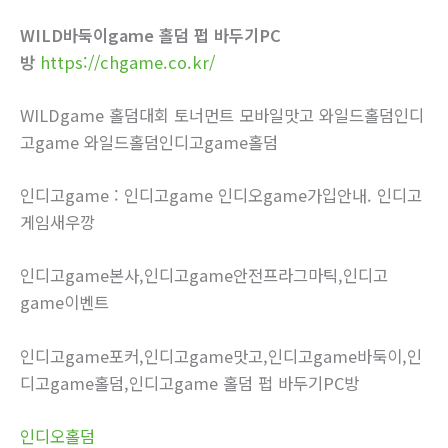
WILD바­둑­이game 홀덤 펍 바두기PC
방
https://chgame.co.kr/
WILDgame 홀덤대회 토너먼트 모바일맛고 와일드홀덤인디
고game 와일드홀덤인디고game홀덤
인디고game : 인디고game 인디오game가입안내. 인디고
게임새우깡
인디고game본사,인디고game안전프라그마틱,인디고
game이벤트
인디고game포커,인디고game맛고,인디고game바­둑­이,인
디고game홀덤,인디고game 홀덤 펍 바두기PC방
인디오홀덤