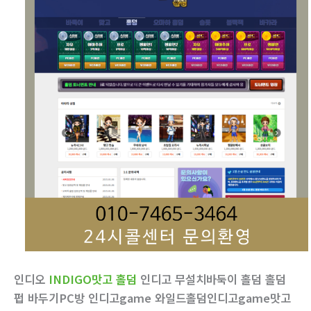
인디오
INDIGO맛고 홀덤
인디고 무설치바­둑­이 홀덤 홀덤
펍 바두기PC방 인디고game 와일드홀덤인디고game맛고