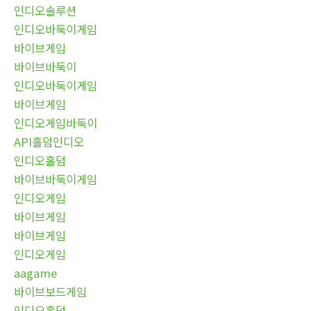
인디오솔루션
인디오바둑이게임
바이브게임
바이브바둑이
인디오바둑이게임
바이브게임
인디오게임바둑이
API홀덤인디오
인디오홀덤
바이브바둑이게임
인디오게임
바이브게임
바이브게임
인디오게임
aagame
바이브보드게임
인디오홀덤