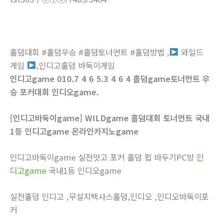
홀덤대회 #홀­덤우승 #홀­덤토너먼트 #홀­덤방법 ,
와일드
게임
,인디고홀덤 바둑이게임
인디고game 010.7 4 6 5.3 4 6 4 홀덤game토너먼트 우
승 포커대회 인디오game.
[인디고바­둑­이game] WILDgame 홀덤대회 토너먼트 국내
1등 인디고game 온라인카지노game
인디고바­둑­이game 실전맛고 포커 홀덤 펍 바두기PC방
인
디고game
국내1등 인디오game
실전홀덤 인디고 ,무설치택사스홀덤,인디오 ,인디오바­둑­이포
커