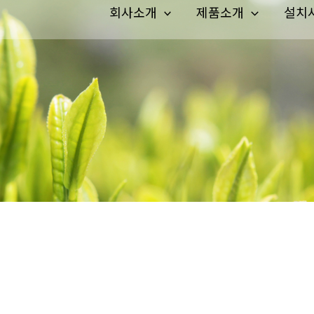
회사소개
제품소개
설치