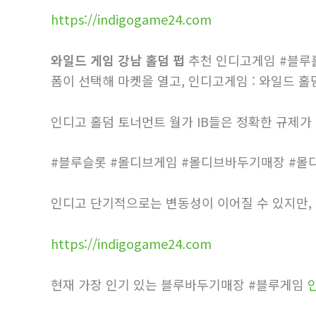
https://indigogame24.com
와일드 게임 강남 홀덤 펍
추천 인디고게임 #블루홀
폼이 선택해 마켓을 열고, 인디고게임 : 와일드 
인디고 홀덤 토너먼트 월가 IB들은 정확한 규제가
#블루슬롯 #몰디브게임 #몰디브바두기매장 #몰디브
인디고 단기적으로는 변동성이 이어질 수 있지만,
https://indigogame24.com
현재 가장 인기 있는 블루바두기매장 #블루게임