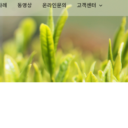
사례
동영상
온라인문의
고객센터