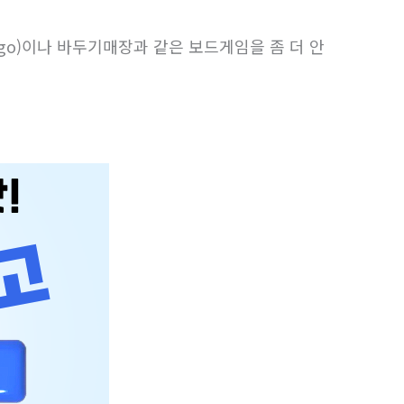
go)이나 바두기매장과 같은 보드게임을 좀 더 안