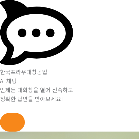
한국프라우대창공업
AI 채팅
언제든 대화창을 열어 신속하고
정확한 답변을 받아보세요!
콘