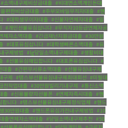
,
#소액내구제비상금대출
,
#비대면소액개인돈대
#쏠편한비상금대출
,
#주부모바일무직자대출
,
#핸
다
,
#대학생무이자대출
,
#신불자연체자대출
,
#일
의
,
#개인선불유심삽니다
,
#무직자10등급연체자공
p연체자소액대출
,
#긴급재난지원금대출
,
#30만원
출
,
#대포유심삽니다
,
#대학생빠른소액대출
,
#유
선내구제방법
,
#lg당일소액내구제대출
,
#생활비대
출
,
#선불유심매입합니다
,
#대포폰유심삽니다
,
#
변대출
,
#간편무서류소액대출
,
#선불유심내구제
내구제
,
#탬스뷰선불유심내구제최대회선
,
#미필대
급전작업대출
,
#30만원빌리기내구제
,
#통신소액
대출
,
#신용불량자선불폰
,
#연체자즉시대출
,
#핸
심팝니다
,
#탬스뷰선불유심내구제정식업체
,
#핸드
생30만원대출
,
#핸드폰유심가전내구제방법
,
#10
기대출연체자소액대출
,
#당일소액내구제추천
,
#50
,
#선불폰유심매입합니다
,
#당일개인돈
,
#근로자