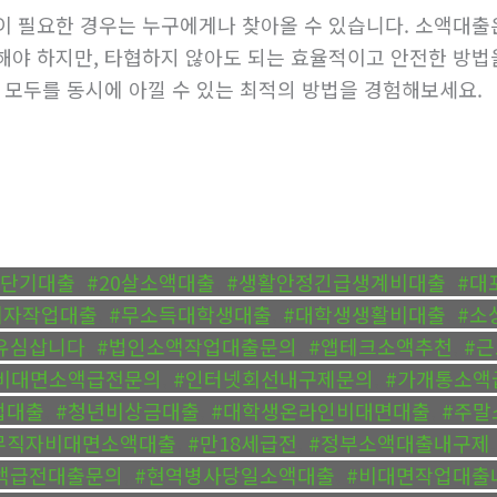
이 필요한 경우는 누구에게나 찾아올 수 있습니다. 소액대출
해야 하지만, 타협하지 않아도 되는 효율적이고 안전한 방법
 모두를 동시에 아낄 수 있는 최적의 방법을 경험해보세요.
액단기대출
,
#20살소액대출
,
#생활안정긴급생계비대출
,
#대
체자작업대출
,
#무소득대학생대출
,
#대학생생활비대출
,
#소
유심삽니다
,
#법인소액작업대출문의
,
#앱테크소액추천
,
#
비대면소액급전문의
,
#인터넷회선내구제문의
,
#가개통소액
업대출
,
#청년비상금대출
,
#대학생온라인비대면대출
,
#주말
무직자비대면소액대출
,
#만18세급전
,
#정부소액대출내구제
소액급전대출문의
,
#현역병사당일소액대출
,
#비대면작업대출