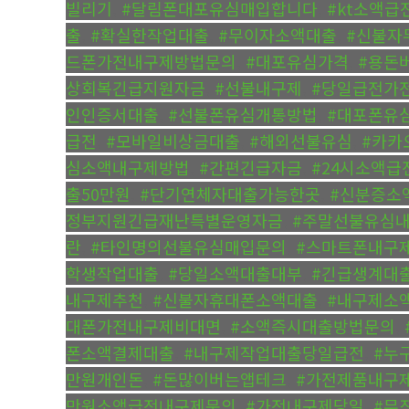
빌리기
,
#달림폰대포유심매입합니다
,
#kt소액
출
,
#확실한작업대출
,
#무이자소액대출
,
#신불자
드폰가전내구제방법문의
,
#대포유심가격
,
#용돈
상회복긴급지원자금
,
#선불내구제
,
#당일급전가
인인증서대출
,
#선불폰유심개통방법
,
#대포폰유
급전
,
#모바일비상금대출
,
#해외선불유심
,
#카카
심소액내구제방법
,
#간편긴급자금
,
#24시소액급
출50만원
,
#단기연체자대출가능한곳
,
#신분증소
정부지원긴급재난특별운영자금
,
#주말선불유심
란
,
#타인명의선불유심매입문의
,
#스마트폰내구
학생작업대출
,
#당일소액대출대부
,
#긴급생계대
내구제추천
,
#신불자휴대폰소액대출
,
#내구제소
대폰가전내구제비대면
,
#소액즉시대출방법문의
,
폰소액결제대출
,
#내구제작업대출당일급전
,
#누
만원개인돈
,
#돈많이버는앱테크
,
#가전제품내구
만원소액급전내구제문의
,
#가전내구제당일
,
#무