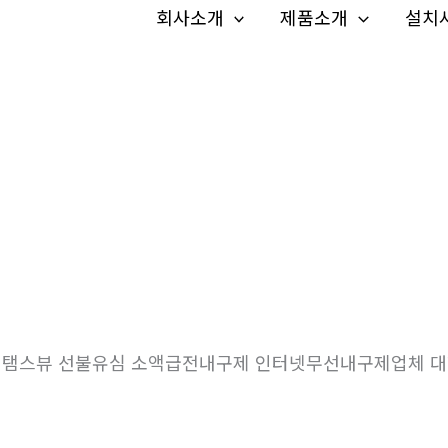
회사소개
제품소개
설치
IM 탬스뷰 선불유심 소액급전내구제 인터넷무선내구제업체