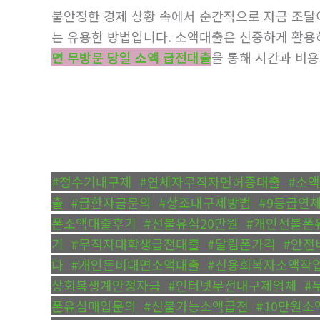
불안정한 경제 상황 속에서 순간적으로 자금 조달
는 유용한 방법입니다. 소액대출은 신중하게 활용
면 무방문 당일 소액 급전대출
을 통해 시간과 비용
#정수기내구제
,
#연체자무직자면허증대출
,
#소
출
,
#급한자금문의
,
#상조내구제방법
,
#9등급연
폰소액대출후기
,
#선불유심20만원
,
#개인선불폰
기
,
#무직자대학생급전대출
,
#달림폰가격
,
#안전
다
,
#개인돈비대면소액대출
,
#신용회복자소액작
상회복생계안정자금
,
#인터넷무선내구제업체
,
#
폰유심매입문의
,
#신불가능소액급전
,
#10만원