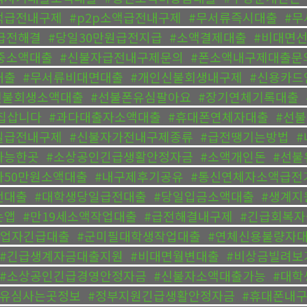
액급전내구제
,
#p2p소액급전내구제
,
#무서류즉시대출
,
#무
급전해결
,
#당일30만원급전지급
,
#소액결제대출
,
#비대면
중소액대출
,
#신불자급전내구제문의
,
#폰소액내구제대출문
대출
,
#무서류비대면대출
,
#개인신불회생내구제
,
#신용카드
신불회생소액대출
,
#선불폰유심팔아요
,
#장기연체기록대출
,
칩삽니다
,
#과다대출자소액대출
,
#휴대폰연체자대출
,
#선
일급전내구제
,
#신불자가전내구제종류
,
#급전땡기는방법
,
#
가능한곳
,
#소상공인긴급생활안정자금
,
#소액개인돈
,
#선불
자50만원소액대출
,
#내구제후기공유
,
#통신연체자소액급전
전대출
,
#대학생당일급전대출
,
#당일입금소액대출
,
#생계지
는앱
,
#만19세소액작업대출
,
#급전해결내구제
,
#긴급회복자
사업자긴급대출
,
#군미필대학생작업대출
,
#연체신용불량자
#긴급생계자금대출지원
,
#비대면월변대출
,
#비상금빌려보
#소상공인긴급경영안정자금
,
#신불자소액대출가능
,
#대학
폰유심사는곳정보
,
#정부지원긴급생활안정자금
,
#휴대폰내