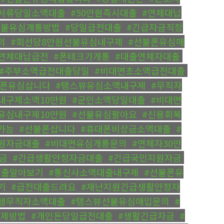
서류당일소액대출
,
#50만원즉시대출
,
#연체대납
선불유심개통방법
,
#당일급전대출
,
#긴급자금직장
의
,
#회선당8만원선불유심내구제
,
#선불폰유심매
연체대납급전
,
#폰테크가개통
,
#대출연체자대출
,
#주부소액급전대출당일
,
#비대면초소액급전대출
,
불폰유심삽니다
,
#탬스뷰유심소액내구제
,
#무직자
내구제소액10만원
,
#군인소액당일대출
,
#비대면
유심내구제10만원
,
#선불유심팔아요
,
#신용회복
가능
,
#선불폰삽니다
,
#휴대폰비상금소액대출
,
#
원자금대출
,
#비대면유심개통문의
,
#연체자30만
금
,
#긴급생활안정자금대출
,
#긴급국민지원자금
,
대출알아보기
,
#통신사소액대출내구제
,
#선불폰유
기
,
#급전대출드려요
,
#재난지원긴급생활안정자
생무직자소액대출
,
#탬스뷰선불유심매입문의
,
#
구제방법
,
#개인돈당일급전대출
,
#생활긴급자금
,
#