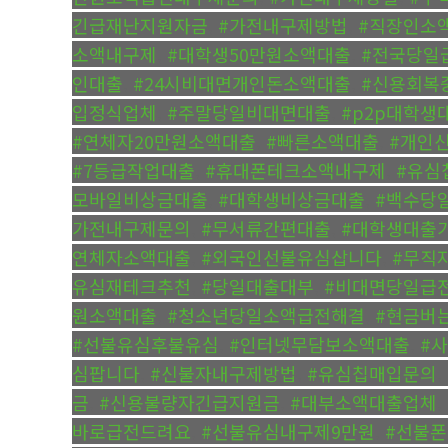
긴급재난지원자금
,
#가전내구제방법
,
#직장인소
소액내구제
,
#대학생50만원소액대출
,
#전국당일
인대출
,
#24시비대면개인돈소액대출
,
#신용회복
입정식업체
,
#주말당일비대면대출
,
#p2p대학생
#연체자20만원소액대출
,
#빠른소액대출
,
#개인
#7등급작업대출
,
#휴대폰테크소액내구제
,
#유심
모바일비상금대출
,
#대학생비상금대출
,
#백수당
가전내구제문의
,
#무서류간편대출
,
#대학생대출
연체자소액대출
,
#외국인선불유심삽니다
,
#무직
유심재테크추천
,
#당일대출대부
,
#비대면당일급
원소액대출
,
#청소년당일소액급전해결
,
#현금버
#선불유심후불유심
,
#인터넷무담보소액대출
,
#
심팝니다
,
#신불자내구제방법
,
#유심칩매입문의
,
금
,
#신용불량자긴급지원금
,
#대부소액대출업체
,
바로급전드려요
,
#선불유심내구제9만원
,
#선불