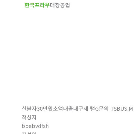
한국프라우
대창공업
텐
츠
로
건
너
뛰
기
자유게시판
홈
자유게시판
신불자30만원소액대출내구제 탤G문의 TSBUS
작성자
bbabvdfsh