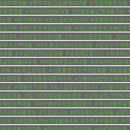
급전내구제대출
,
#정부지원긴급생계비대출
,
#작업대출저신용
무조건대출
,
#무직자10만원대출
,
#신불통불소액대출가능
,
버는앱
,
#무기명유심
,
#토스실장모십니다
,
#후불폰유심삽니
전내구제
,
#핸드폰연체자급전대출
,
#개인선불폰유심매입문
심팝니다
,
#모바일무서류대출
,
#무직비상금당일대출
,
#p2
오뱅크소액대출
,
#대학생내구제비상금대출
,
#당일무직자대
전대출
,
#수급자소액당일대출
,
#달심매입합니다
,
#최대회
액급전대출내구제
,
#착한대학생소액대출
,
#연체자비상금대
내구제
,
#소액긴급대출
,
#신용불량자소액작업대출
,
#당일월
제소액대출
,
#가개통휴대폰내구제
,
#신불자50만원소액대출
출지원
,
#대출단기연체
,
#토스실장님구합니다
,
#신불자당일
액당일대출
,
#장기연체자대출가능한곳
,
#10등급장기연체자
#개인소액대출
,
#타인명의유심칩매입문의
,
#개인선불폰유
구나소액대출가능
,
#막심삽니다
,
#만19세비상금대출
,
#대학
제당일
,
#30만원소액급전대출내구제
,
#가전내구제종류
,
#
직자기대출소액대출
,
#청년소액비상금대출
,
#무방문개인돈