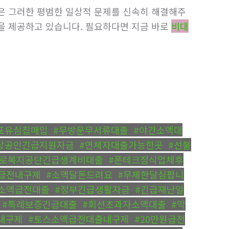
은 그러한 평범한 일상적 문제를 신속히 해결해주
을 제공하고 있습니다. 필요하다면 지금 바로
비대
포유심칩매입
,
#무방문무서류대출
,
#야간소액대
상공인긴급지원자금
,
#연체자대출가능한곳
,
#선불
근로복지공단긴급생계비대출
,
#폰테크정식업체후
급전내구제
,
#소액달돈드려요
,
#무제한달심팝니
소액급전대출
,
#정부긴급생활자금
,
#긴급재난일
,
#특례보증긴급대출
,
#회선초과자소액대출
,
#막
내구제
,
#토스소액급전대출내구제
,
#20만원급전