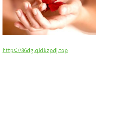
https://86dg.qldkzpdj.top