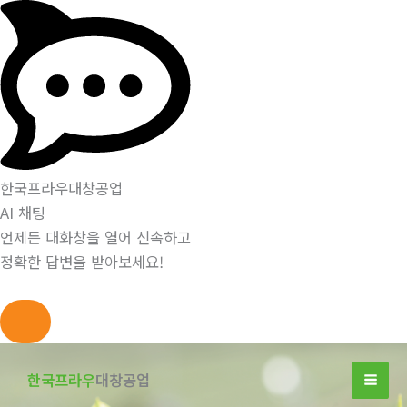
한국프라우대창공업
AI 채팅
언제든 대화창을 열어 신속하고
정확한 답변을 받아보세요!
콘
텐
한국프라우
대창공업
츠