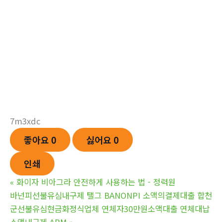
7m3xdc
좋아요
0
싫어요
0
인쇄
«
화이자 비아그라 안전하게 사용하는 법 - 정력원
바넌피선불유심내구제 탤그 BANONPI 소액의결제대출 합천
군선불유심현금화정식업체 연체자30만원소액대출 연체대납