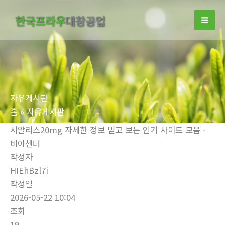
콘
한국프라우
대창공업
텐
츠
로
건
너
뛰
자유게시판
기
홈
자유게시판
시알리스20mg 자세한 정보 믿고 보는 인기 사이트 모음 -
비아센터
작성자
HIEhBzl7i
작성일
2026-05-22 10:04
조회
19