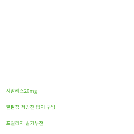
시알리스20mg
팔팔정 처방전 없이 구입
프릴리지 발기부전