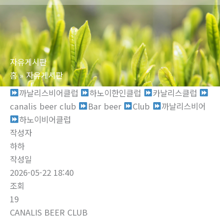
로
건
너
뛰
자유게시판
기
홈
자유게시판
까날리스비어클럽
하노이한인클럽
‍‍카날리스클럽
‍canalis beer club
Bar beer
‍‍Club ‍‍
까날리스비어 ‍‍
하노이비어클럽
작성자
하하
작성일
2026-05-22 18:40
조회
19
CANALIS BEER CLUB