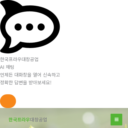
한국프라우대창공업
AI 채팅
언제든 대화창을 열어 신속하고
정확한 답변을 받아보세요!
콘
텐
한국프라우
대창공업
츠