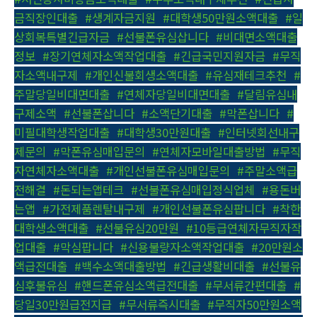
금직장인대출
,
#생계자금지원
,
#대학생50만원소액대출
,
#일
상회복특별긴급자금
,
#선불폰유심삽니다
,
#비대면소액대출
정보
,
#장기연체자소액작업대출
,
#긴급국민지원자금
,
#무직
자소액내구제
,
#개인신불회생소액대출
,
#유심재테크추천
,
#
주말당일비대면대출
,
#연체자당일비대면대출
,
#달림유심내
구제소액
,
#선불폰삽니다
,
#소액단기대출
,
#막폰삽니다
,
#
미필대학생작업대출
,
#대학생30만원대출
,
#인터넷회선내구
제문의
,
#막폰유심매입문의
,
#연체자모바일대출방법
,
#무직
자연체자소액대출
,
#개인선불폰유심매입문의
,
#주말소액급
전해결
,
#돈되는앱테크
,
#선불폰유심매입정식업체
,
#용돈버
는앱
,
#가전제품렌탈내구제
,
#개인선불폰유심팝니다
,
#착한
대학생소액대출
,
#선불유심20만원
,
#10등급연체자무직자작
업대출
,
#막심팝니다
,
#신용불량자소액작업대출
,
#20만원소
액급전대출
,
#백수소액대출방법
,
#긴급생활비대출
,
#선불유
심후불유심
,
#핸드폰유심소액급전대출
,
#무서류간편대출
,
#
당일30만원급전지급
,
#무서류즉시대출
,
#무직자50만원소액