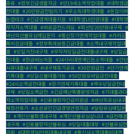
종류
,
#정부긴급생활자금
,
#만19세소액작업대출
,
#대학생급
전대출
,
#20만원급전빌리기
,
#무소득대학생대출
,
#돈많이버
는앱테크
,
#긴급생계대출지원
,
#대학생10만원대출
,
#대학생
무직자소액대출
,
#바로급전드려요
,
#회선당20만원내구제
,
#
바넌피선불유심매입문의
,
#통신장기연체작업대출
,
#카카오
톡비상금대출
,
#정부특례보증긴급대출
,
#소액내구제작업대
출
,
#당일가전내구제
,
#무직자당일급전대출내구제
,
#당일급
전대출
,
#현금버는어플
,
#24시비대면개인돈소액대출
,
#간단
서류대출내구제
,
#내구제후기공유
,
#30만원급전
,
#단기연체
기록대출
,
#당일신불대출가능
,
#50만원모바일급전대출
,
#24시소액급전대출
,
#장기연체기록대출
,
#백수당일급전내
구제
,
#당일소액급전
,
#긴급재난특별운영자금
,
#기대출과다
자소액작업대출
,
#신용불량자긴급지원금
,
#바넌피유심내구
제정산후기
,
#소상공인긴급경영안정자금
,
#달림유심매입문
의
,
#개인신불회생내구제
,
#개인선불유심삽니다
,
#급전해결
내구제
,
#신용불량자선불유심
,
#당일대출대부
,
#선불유심현
금화
,
#대학생50만원대출내구제
,
#통신사소액대출비대면
,