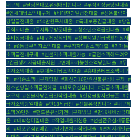
내구제
,
#달림폰대포유심매입합니다
,
#무직비상금당일대출
,
#연체대납소액내구제
,
#비대면당일급전대출
,
#신용불량자
당일급전대출
,
#50만원즉시대출
,
#특례보증긴급대출
,
#당일
무직자대출
,
#무서류무방문대출
,
#청소년소액급전대출
,
#백
수비상금대출
,
#내구제정식업체
,
#정부지원긴급생활안정자
금
,
#8등급무직자소액대출
,
#무직자당일소액대출
,
#가개통
소액급전내구제
,
#신불자소액대출가능
,
#급전소액해드려요
,
#긴급생계자금대출지원
,
#연체자가능한소액당일대출
,
#무
이자소액대출
,
#휴대폰미납소액대출
,
#휴대폰테크소액내구
제
,
#각종소액내구제당일
,
#회선당10만원선불유심내구제
,
#
청소년당일소액급전해결
,
#대포유심삽니다
,
#긴급소액대출
내구제
,
#신불자당일급전작업대출
,
#신용불량자선불폰
,
#수
급자소액당일대출
,
#만18세급전
,
#선불유심팝니다
,
#내구제
소액20만원
,
#핸드폰유심가전내구제방법
,
#만19세비상금대
출
,
#대학생미필대출
,
#작업대출저신용
,
#선불폰유심개통문
의
,
#대포유심칩매입
,
#단기연체자작업대출
,
#연체자개인급
전대출
,
#대포폰유심삽니다
,
#긴급운영자금
,
#카카오뱅크소