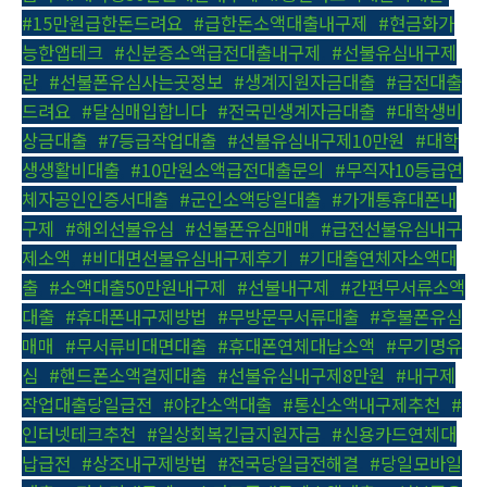
#15만원급한돈드려요
,
#급한돈소액대출내구제
,
#현금화가
능한앱테크
,
#신분증소액급전대출내구제
,
#선불유심내구제
란
,
#선불폰유심사는곳정보
,
#생계지원자금대출
,
#급전대출
드려요
,
#달심매입합니다
,
#전국민생계자금대출
,
#대학생비
상금대출
,
#7등급작업대출
,
#선불유심내구제10만원
,
#대학
생생활비대출
,
#10만원소액급전대출문의
,
#무직자10등급연
체자공인인증서대출
,
#군인소액당일대출
,
#가개통휴대폰내
구제
,
#해외선불유심
,
#선불폰유심매매
,
#급전선불유심내구
제소액
,
#비대면선불유심내구제후기
,
#기대출연체자소액대
출
,
#소액대출50만원내구제
,
#선불내구제
,
#간편무서류소액
대출
,
#휴대폰내구제방법
,
#무방문무서류대출
,
#후불폰유심
매매
,
#무서류비대면대출
,
#휴대폰연체대납소액
,
#무기명유
심
,
#핸드폰소액결제대출
,
#선불유심내구제8만원
,
#내구제
작업대출당일급전
,
#야간소액대출
,
#통신소액내구제추천
,
#
인터넷테크추천
,
#일상회복긴급지원자금
,
#신용카드연체대
납급전
,
#상조내구제방법
,
#전국당일급전해결
,
#당일모바일