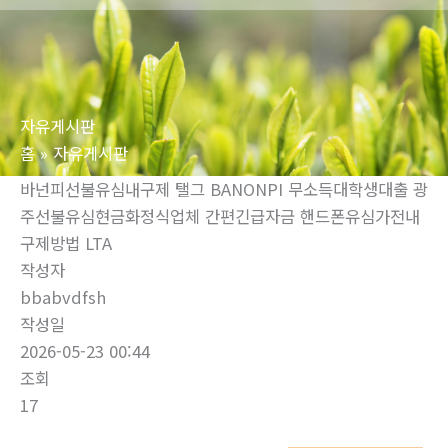
로
건
너
뛰
자유게시판
기
홈
자유게시판
바넌피선불유심내구제 탤그 BANONPI 무소득대학생대출 광
주선불유심현금화정식업체 간편긴급자금 핸드폰유심가전내
구제방법 LTA
작성자
bbabvdfsh
작성일
2026-05-23 00:44
조회
17