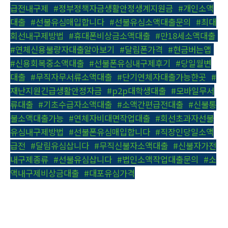
급전내구제
,
#정부정책자금생활안정생계지원금
,
#개인소액
대출
,
#선불유심매입합니다
,
#선불유심소액대출문의
,
#최대
회선내구제방법
,
#휴대폰비상금소액대출
,
#만18세소액대출
,
#연체신용불량자대출알아보기
,
#달림폰가격
,
#현금버는앱
,
#신용회복중소액대출
,
#선불폰유심내구제후기
,
#당일월변
대출
,
#무직자무서류소액대출
,
#단기연체자대출가능한곳
,
#
재난지원긴급생활안정자금
,
#p2p대학생대출
,
#모바일무서
류대출
,
#기초수급자소액대출
,
#소액간편급전대출
,
#신불통
불소액대출가능
,
#연체자비대면작업대출
,
#회선초과자선불
유심내구제방법
,
#선불폰유심매입합니다
,
#직장인당일소액
급전
,
#달림유심삽니다
,
#무직신불자소액대출
,
#신불자가전
내구제종류
,
#선불유심삽니다
,
#법인소액작업대출문의
,
#소
액내구제비상금대출
,
#대포유심가격