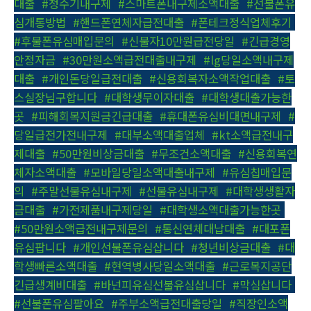
대출
,
#정수기내구제
,
#스마트폰내구제소액대출
,
#선불폰유
심개통방법
,
#핸드폰연체자급전대출
,
#폰테크정식업체후기
,
#후불폰유심매입문의
,
#신불자10만원급전당일
,
#긴급경영
안정자금
,
#30만원소액급전대출내구제
,
#lg당일소액내구제
대출
,
#개인돈당일급전대출
,
#신용회복자소액작업대출
,
#토
스실장님구합니다
,
#대학생무이자대출
,
#대학생대출가능한
곳
,
#피해회복지원금긴급대출
,
#휴대폰유심비대면내구제
,
#
당일급전가전내구제
,
#대부소액대출업체
,
#kt소액급전내구
제대출
,
#50만원비상금대출
,
#무조건소액대출
,
#신용회복연
체자소액대출
,
#모바일당일소액대출내구제
,
#유심칩매입문
의
,
#주말선불유심내구제
,
#선불유심내구제
,
#대학생생활자
금대출
,
#가전제품내구제당일
,
#대학생소액대출가능한곳
,
#50만원소액급전내구제문의
,
#통신연체대납대출
,
#대포폰
유심팝니다
,
#개인선불폰유심삽니다
,
#청년비상금대출
,
#대
학생빠른소액대출
,
#현역병사당일소액대출
,
#근로복지공단
긴급생계비대출
,
#바넌피유심선불유심삽니다
,
#막심삽니다
,
#선불폰유심팔아요
,
#주부소액급전대출당일
,
#직장인소액