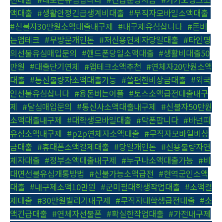
액대출
,
#생활안정긴급생계비대출
,
#무직자모바일소액대출
,
#신불자30만원소액대출내구제
,
#내구제유심삽니다
,
#돈버
는앱테크
,
#무방문개인돈
,
#저신용연체자당일대출
,
#타인명
의선불유심매입문의
,
#핸드폰당일소액대출
,
#생활비대출50
만원
,
#대출단기연체
,
#앱테크소액추천
,
#연체자20만원소액
대출
,
#통신불량자소액대출가능
,
#쏠편한비상금대출
,
#외국
인선불유심삽니다
,
#용돈버는어플
,
#토스소액급전대출내구
제
,
#달심매입문의
,
#통신사소액대출내구제
,
#신불자50만원
소액대출내구제
,
#대학생모바일대출
,
#막폰팝니다
,
#바넌피
유심소액내구제
,
#p2p연체자소액대출
,
#무직자모바일비상
금대출
,
#휴대폰소액결제대출
,
#당일개인돈
,
#신용불량자연
체자대출
,
#정부소액대출내구제
,
#누구나소액대출가능
,
#비
대면선불유심개통방법
,
#신불가능소액급전
,
#현역군인소액
대출
,
#내구제소액10만원
,
#군미필대학생작업대출
,
#소액결
제대출
,
#30만원빌리기내구제
,
#무직자대학생급전대출
,
#소
액긴급대출
,
#연체자선불폰
,
#확실한작업대출
,
#가전내구제