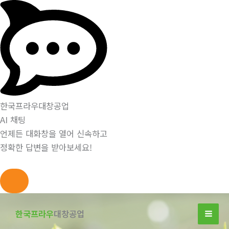
한국프라우대창공업
AI 채팅
언제든 대화창을 열어 신속하고
정확한 답변을 받아보세요!
콘
텐
한국프라우
대창공업
츠