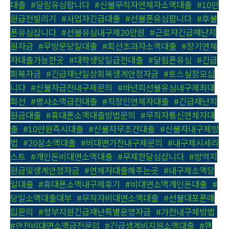
대출
,
#달림유심팝니다
,
#신불무직자연체자소액대출
,
#10만
원급전빌리기
,
#사업자긴급대출
,
#선불폰유심팝니다
,
#후불
폰유심삽니다
,
#선불유심내구제20만원
,
#근로자긴급재난지
원자금
,
#무방문당일대출
,
#회선초과자소액대출
,
#장기연체
자대출가능한곳
,
#대학생당일급전대출
,
#달림폰유심
,
#긴급
회복자금
,
#긴급재난일상회복생계안정자금
,
#토스실장모십
니다
,
#신불자급전내구제문의
,
#바넌피선불유심내구제최대
회선
,
#병사소액급전대출
,
#직장인연체자대출
,
#긴급재난지
원금대출
,
#휴대폰소액대출방법문의
,
#무직자통신연체자대
출
,
#10만원즉시대출
,
#신불자무조건대출
,
#신불자내구제방
법
,
#20살소액대출
,
#비대면가전내구제문의
,
#내구제시세리
스트
,
#개인돈비대면소액대출
,
#무제한달심삽니다
,
#방역지
원금및생계안정자금
,
#연체자대출해주는곳
,
#내구제소액당
일대출
,
#휴대폰소액내구제후기
,
#비대면소액개인돈대출
,
#
당일소액대출대부
,
#무직자비대면소액대출
,
#선불대포폰매
입문의
,
#정부지원긴급재난특별운영자금
,
#가전내구제방법
,
#안전비대면소액급전문의
,
#긴급생계비지원소액대출
,
#핸