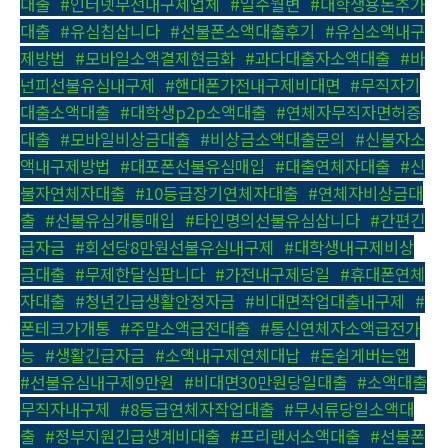
대출
,
#인터넷무선내구제업체
,
#일수월변
,
#대학생용돈추가
대출
,
#유심칩삽니다
,
#선불폰소액대출후기
,
#유심소액내구
제방법
,
#모바일소액결제현금화
,
#과다대출자소액대출
,
#바
넌피선불유심내구제
,
#핸대폰가전내구제비대면
,
#무직자기
대출소액대출
,
#대학생p2p소액대출
,
#연체자무직자면허증
대출
,
#모바일비상금대출
,
#비상금소액대출문의
,
#신불자소
액내구제방법
,
#대포폰선불유심매입
,
#대출연체자대출
,
#신
불자연체자대출
,
#10등급장기연체자대출
,
#연체자비상금대
출
,
#선불유심개통매입
,
#타인명의선불유심삽니다
,
#간편긴
급자금
,
#회선당8만원선불유심내구제
,
#대학생내구제비상
금대출
,
#무제한달심팝니다
,
#가전내구제당일
,
#휴대폰연체
자대출
,
#청년긴급생활안정자금
,
#비대면작업대출내구제
,
#
폰테크가개통
,
#주말소액급전대출
,
#통신연체자소액급전가
능
,
#생활긴급자금
,
#소액내구제연체대납
,
#돈쉽게버는앱
,
#선불유심내구제9만원
,
#비대면30만원당일대출
,
#소액대출
무직자내구제
,
#8등급연체자작업대출
,
#무서류당일소액대
출
,
#정부지원긴급생계비대출
,
#프리랜서소액대출
,
#선불폰