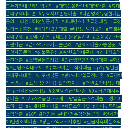
드폰가전내구제방법문의
,
#대학생온라인비대면대출
,
#휴대
폰내구제비대면
,
#무직자10만원대출
,
#타인명의유심칩매입
문의
,
#타인명의선불폰가격
,
#비대면초소액급전대출
,
#급전
빌리는곳추천
,
#비대면월변대출
,
#비상금빌려보기
,
#후불유
심내구제
,
#소액개인돈
,
#대포선불유심가격
,
#소상공인긴급
지원자금
,
#폰소액내구제대출문의
,
#연체자대출가능한곳
,
#
급한자금문의
,
#선불폰유심20만원소액내구제
,
#연체자소액
급전대출
,
#소액달돈드려요
,
#긴급생활안정자금대출
,
#회선
당9만원소액내구제
,
#주부모바일무직자대출
,
#p2p당일급
전내구제대출
,
#대포선불폰
,
#만19세당일급전대출
,
#급전땡
기는방법
,
#소상공인긴급생활안정자금
,
#청년소액비상금대
출
,
#선불유심팔아요
,
#소액당일급전대출
,
#9등급연체자작
업대출
,
#p2p소액급전내구제
,
#당일입금소액대출
,
#생계비
소액대출
,
#연체자즉시대출
,
#빠른소액대출
,
#인터넷무담보
소액대출
,
#10만원개인돈
,
#비대면유심개통문의
,
#연체자
30만원소액대출
,
#당일소액내구제추천
,
#신불자휴대폰소액