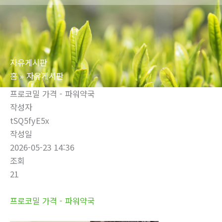
로
건
너
뛰
자유게시판
기
홈
자유게시판
프로코밀 가격 - 파워약국
작성자
tSQ5fyE5x
작성일
2026-05-23 14:36
조회
21
프로코밀 가격 - 파워약국