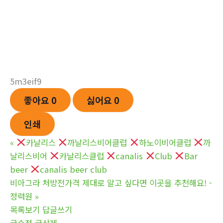
5m3eif9
좋아요
0
싫어요
0
인쇄
«
카날리스
까날리스비어클럽
하노이비어클럽
까
날리스비어
카날리스클럽
canalis
Club
Bar
beer
canalis beer club
비아그라 처방전가격 제대로 알고 싶다면 이곳을 추천해요! -
정력원
»
목록보기
답글쓰기
글수정
글삭제