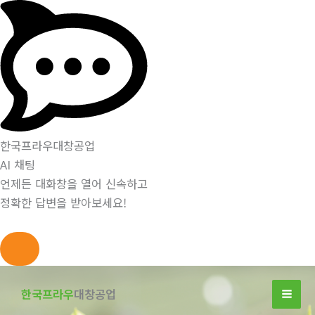
한국프라우대창공업
AI 채팅
언제든 대화창을 열어 신속하고
정확한 답변을 받아보세요!
콘
텐
한국프라우
대창공업
츠