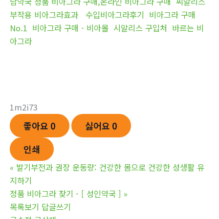
남약국 정품 비아그라 구매,온라인 비아그라 구매
씨알리스
부작용 비아그라효과
수입비아그라후기
비아그라 구매
No.1
비아그라 구매 - 비아몰
시알리스 구입처
바르는 비
아그라
1m2i73
좋아요
0
싫어요
0
인쇄
«
발기부전과 권장 운동량: 건강한 몸으로 건강한 성생활 유
지하기
정품 비아그라 찾기 - [ 성인약국 ]
»
목록보기
답글쓰기