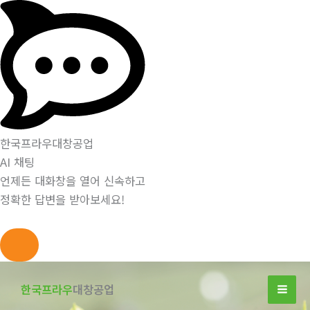
한국프라우대창공업
AI 채팅
언제든 대화창을 열어 신속하고
정확한 답변을 받아보세요!
콘
텐
한국프라우
대창공업
츠