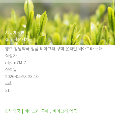
로
건
너
뛰
자유게시판
기
홈
자유게시판
영주 강남약국 정품 비아그라 구매,온라인 비아그라 구매
작성자
etjsm7Ml7
작성일
2026-05-23 23:10
조회
21
강남약국 | 비아그라 구매 , 비아그라 약국