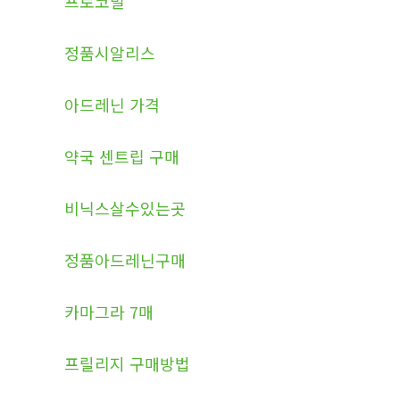
프로코밀
정품시알리스
아드레닌 가격
약국 센트립 구매
비닉스살수있는곳
정품아드레닌구매
카마그라 7매
프릴리지 구매방법