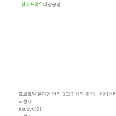
한국프라우
대창공업
텐
츠
로
건
너
뛰
기
자유게시판
홈
자유게시판
프로코밀 온라인 인기 BEST 강력 추천! - 비아센
작성자
Ksu0yX3Zl