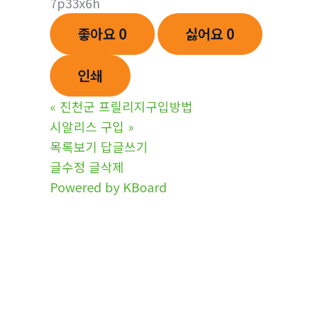
7p33x6h
좋아요
0
싫어요
0
인쇄
«
진천군 프릴리지구입방법
시알리스 구입
»
목록보기
답글쓰기
글수정
글삭제
Powered by KBoard