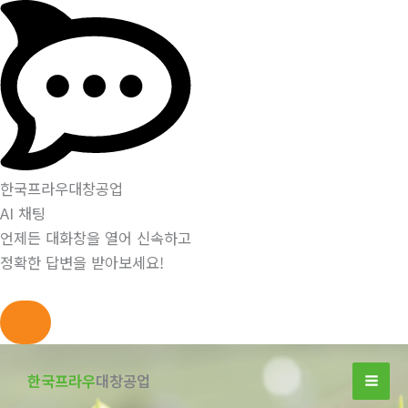
한국프라우대창공업
AI 채팅
언제든 대화창을 열어 신속하고
정확한 답변을 받아보세요!
콘
텐
한국프라우
대창공업
츠