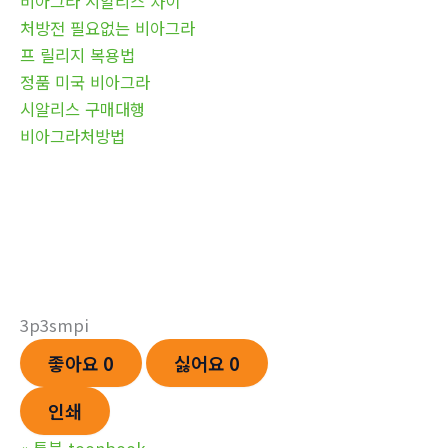
비아그라 시알리스 차이
처방전 필요없는 비아그라
프 릴리지 복용법
정품 미국 비아그라
시알리스 구매대행
비아그라처방법
3p3smpi
좋아요
0
싫어요
0
인쇄
«
툰북 toonbook