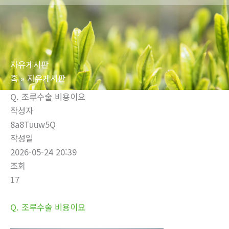
로
건
너
뛰
자유게시판
기
홈
자유게시판
Q. 조루수술 비용이요
작성자
8a8Tuuw5Q
작성일
2026-05-24 20:39
조회
17
Q. 조루수술 비용이요