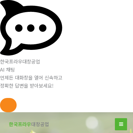
한국프라우대창공업
AI 채팅
언제든 대화창을 열어 신속하고
정확한 답변을 받아보세요!
콘
텐
한국프라우
대창공업
츠