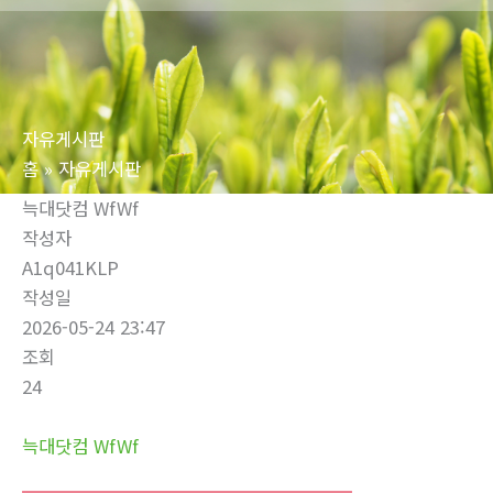
로
건
너
뛰
자유게시판
기
홈
자유게시판
늑대닷컴 WfWf
작성자
A1q041KLP
작성일
2026-05-24 23:47
조회
24
늑대닷컴 WfWf