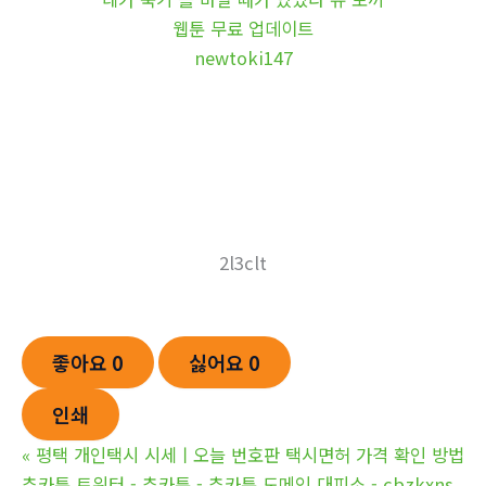
웹툰 무료 업데이트
newtoki147
2l3clt
좋아요
0
싫어요
0
인쇄
«
평택 개인택시 시세ㅣ오늘 번호판 택시면허 가격 확인 방법
츄카툰 트위터 - 츄카툰 - 츄카툰 도메인 대피소 - cbzkxns