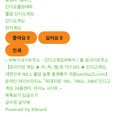
인디오홀덤대회
홀덤 인디오게임
인디오게임
펀치게임
좋아요
0
싫어요
0
인쇄
«
바둑이사이트주소 - 인디고게임바둑이 / 홀 덤사이트주소
【프리미엄 게임 ★ 카 ,턱, 텔,레 TST365 ★ 인디고게임,
대한민국 NO.1 홀덤 슬롯 플랫폼의 귀환samba25.com】
온라인 라이­브카지노 "최대지원: 0I0。7465。3464"인디고
게임 24콜센터. 카지노 사이트
»
목록보기
답글쓰기
글수정
글삭제
Powered by KBoard