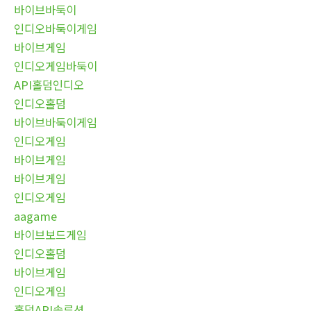
바이브바둑이
인디오바둑이게임
바이브게임
인디오게임바둑이
API홀덤인디오
인디오홀덤
바이브바둑이게임
인디오게임
바이브게임
바이브게임
인디오게임
aagame
바이브보드게임
인디오홀덤
바이브게임
인디오게임
홀덤API솔루션