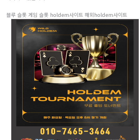
블루 슬­롯 게임 슬­롯 holdem­사이트 해외holdem­사이트