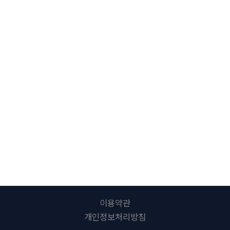
이용약관
개인정보처리방침