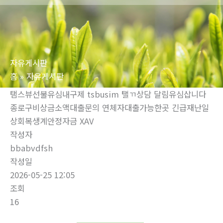
로
건
너
뛰
자유게시판
기
홈
자유게시판
탬스뷰선불유심내구제 tsbusim 탤ㄲ상담 달림유심삽니다
종로구비상금소액대출문의 연체자대출가능한곳 긴급재난일
상회복생계안정자금 XAV
작성자
bbabvdfsh
작성일
2026-05-25 12:05
조회
16