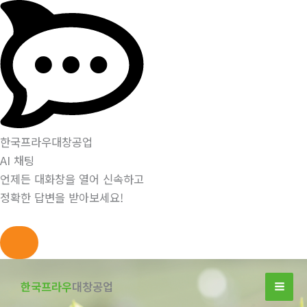
한국프라우대창공업
AI 채팅
언제든 대화창을 열어 신속하고
정확한 답변을 받아보세요!
콘
텐
한국프라우
대창공업
츠