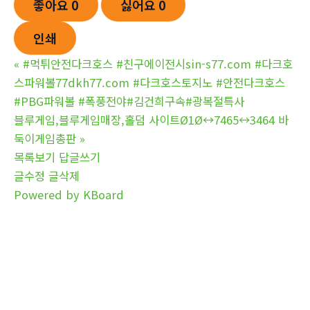
좋아요
0
싫어요
0
인쇄
«
#먹튀안전다크호스 #친구에이전시sin-s77.com #다크호
스파워볼77dkh77.com #다크호스토지노 #안전다크호스
#PBG파워볼 #폭풍전야#김건희구속#광복절특사
블루게임,블루게임매장,홀덤 사이트Ø1Ø↔7465↔3464 바
둑이게임총판
»
목록보기
답글쓰기
글수정
글삭제
Powered by KBoard