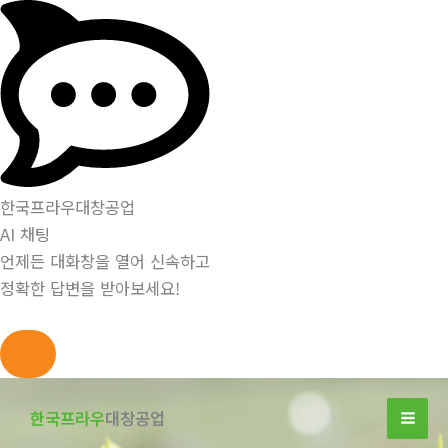
한국프라우대창공업
AI 채팅
언제든 대화창을 열어 신속하고
정확한 답변을 받아보세요!
콘
텐
한국프라우
대창공업
츠