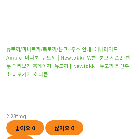
뉴토끼/마나토끼/북토끼/툰코- 주소 안내
애니라이프 |
Anilife
마나툰
뉴토끼 | Newtokki
W툰
툰코 시즌2
웹
툰 미리보기 홈페이지
뉴토끼 | Newtokki
뉴토끼 최신주
소 바로가기
해피툰
2l23fmq
좋아요
0
싫어요
0