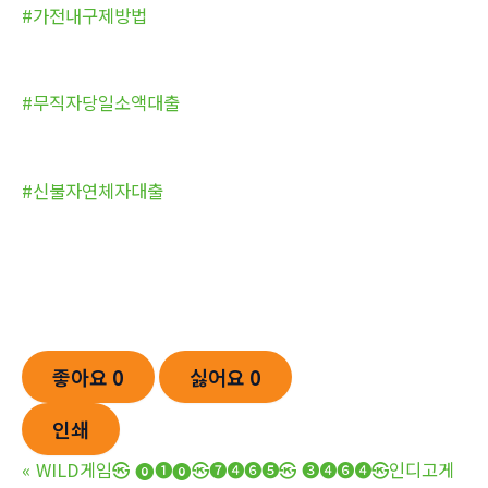
#가전내구제방법
#무직자당일소액대출
#신불자연체자대출
좋아요
0
싫어요
0
인쇄
«
WILD게임㉿ ⓿❶⓿㉿❼❹❻❺㉿ ❸❹❻❹㉿인디고게