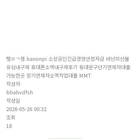
로
건
너
뛰
자유게시판
기
홈
자유게시판
탤ㄹㄱ램 banonpi 소상공인긴급경영안정자금 바넌피선불
유심내구제 휴대폰소액내구제후기 동대문구단기연체자대출
가능한곳 장기연체자소액작업대출 MMT
작성자
bbabvdfsh
작성일
2026-05-26 00:32
조회
18