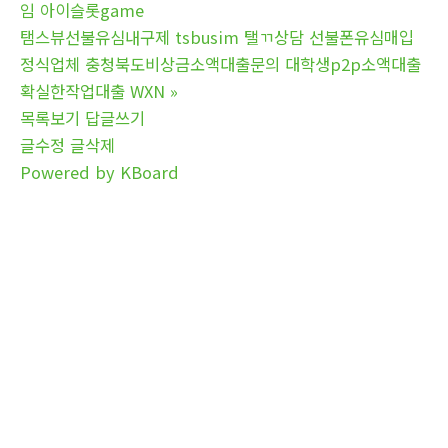
임 아이슬롯game
탬스뷰선불유심내구제 tsbusim 탤ㄲ상담 선불폰유심매입
정식업체 충청북도비상금소액대출문의 대학생p2p소액대출
확실한작업대출 WXN
»
목록보기
답글쓰기
글수정
글삭제
Powered by KBoard