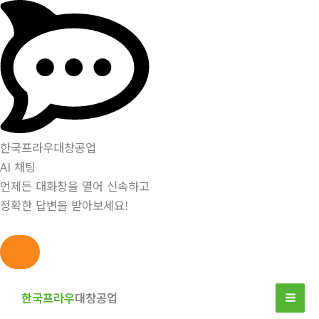
한국프라우대창공업
AI 채팅
언제든 대화창을 열어 신속하고
정확한 답변을 받아보세요!
콘
텐
한국프라우
대창공업
츠