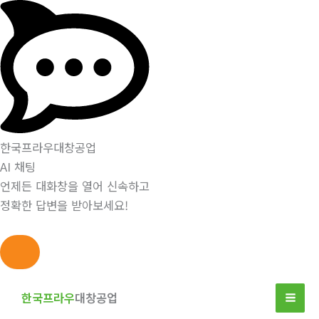
한국프라우대창공업
AI 채팅
언제든 대화창을 열어 신속하고
정확한 답변을 받아보세요!
콘
텐
한국프라우
대창공업
츠