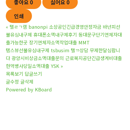
좋아요
0
싫어요
0
인쇄
«
탤ㄹㄱ램 banonpi 소상공인긴급경영안정자금 바넌피선
불유심내구제 휴대폰소액내구제후기 동대문구단기연체자대
출가능한곳 장기연체자소액작업대출 MMT
탬스뷰선불유심내구제 tsbusim 탤ㄲ상담 무제한달심팝니
다 광양시비상금소액대출문의 근로복지공단긴급생계비대출
현역병사당일소액대출 YSK
»
목록보기
답글쓰기
글수정
글삭제
Powered by KBoard