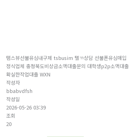
로
건
너
뛰
자유게시판
기
홈
자유게시판
탬스뷰선불유심내구제 tsbusim 탤ㄲ상담 선불폰유심매입
정식업체 충청북도비상금소액대출문의 대학생p2p소액대출
확실한작업대출 WXN
작성자
bbabvdfsh
작성일
2026-05-26 03:39
조회
20